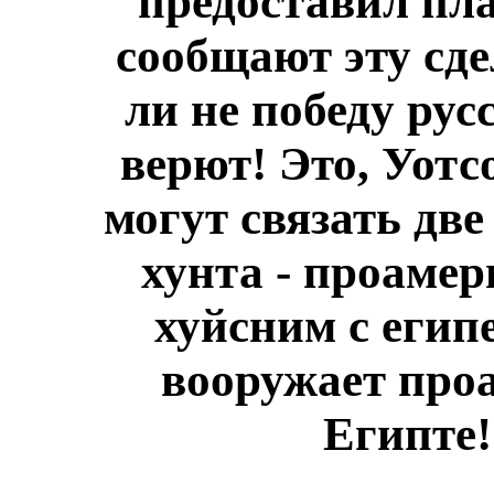
предоставил пла
сообщают эту сде
ли не победу рус
верют! Это, Уотс
могут связать две
хунта - проамер
хуйсним с егип
вооружает про
Египте!