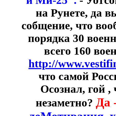
и Ми-25".
- Уотсо
на Рунете, да в
собщение, что воо
порядка 30 военн
всего 160 вое
http://www.vestifi
что самой Росс
Осознал, гой ,
Да 
незаметно?