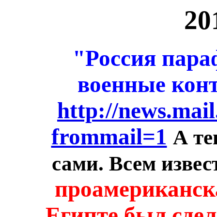
20
"Россия пара
военные кон
http://news.mail
frommail=1
А те
сами. Всем извес
проамериканск
Египте был сд