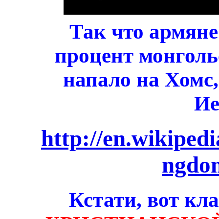
Так что армяне
процент монгольс
напало на Хомс,
Ие
http://en.wikiped
ngdom
Кстати, вот кл