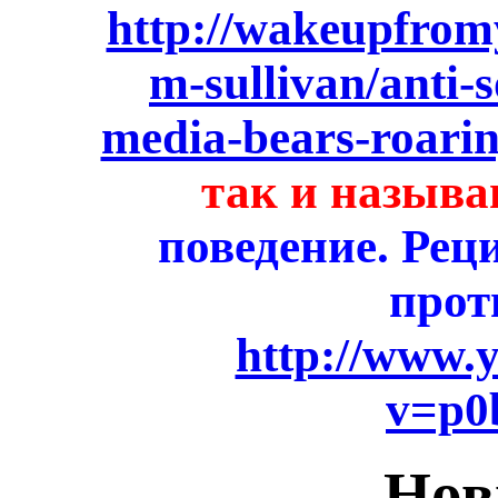
http://wakeupfrom
m-sullivan/anti-
media-bears-roarin
так и назыв
поведение. Рец
прот
http://www.
v=p0
Нов