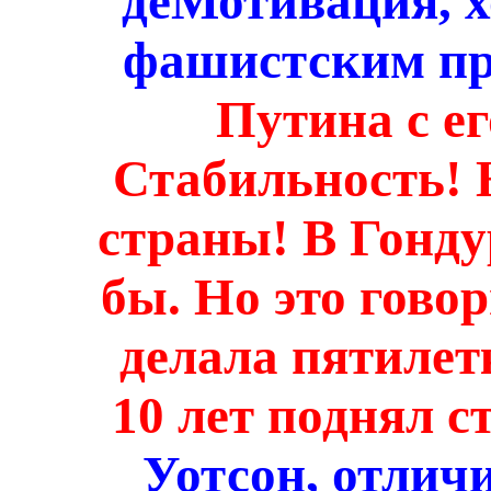
деМотивация, х
фашистским п
Путина с е
Стабильность! Н
страны! В Гонду
бы. Но это говор
делала пятилетк
10 лет поднял с
Уотсон, отлич