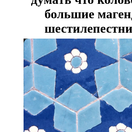
большие маген
шестилепестник