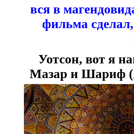
вся в магендовида
фильма сделал,
Уотсон, вот я н
Мазар и Шариф (