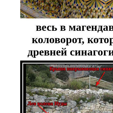
весь в магенда
коловорот, кото
древней синагоги