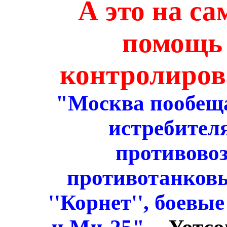
А это на са
помощь
контролиров
"Москва пообеща
истребител
противово
противотанков
''Корнет'', боевы