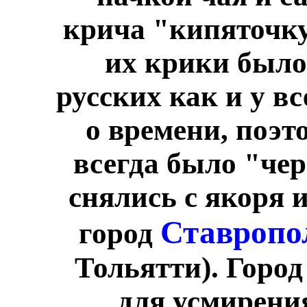
крича "кипяточку
их крики был
русских как и у в
о времени, поэт
всегда было "чер
снялись с якоря 
Ставропо
город
Тольятти). Город
для усмирени