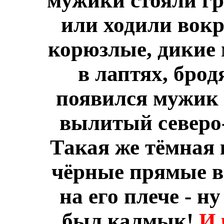
мужики стояли гр
или ходили вокр
корюзлые, дикие
в лаптях, брод
появился мужик 
вылитый северо
Такая же тёмная 
чёрные прямые в
на его плече - н
был калмык!
И 