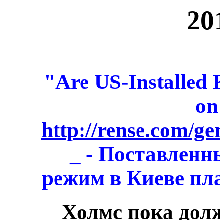
20
"Are US-Installed 
on
http://rense.com/ge
_ - Поставле
режим в Киеве пла
Холмс пока долж