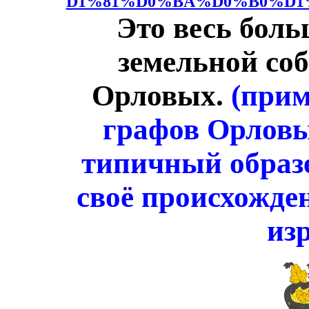
D1%81%D0%BA%D0%B0%D1
Это весь
боль
земельной со
Орловых.
(прим
графов Орловы
типичный образе
своё происхожде
из