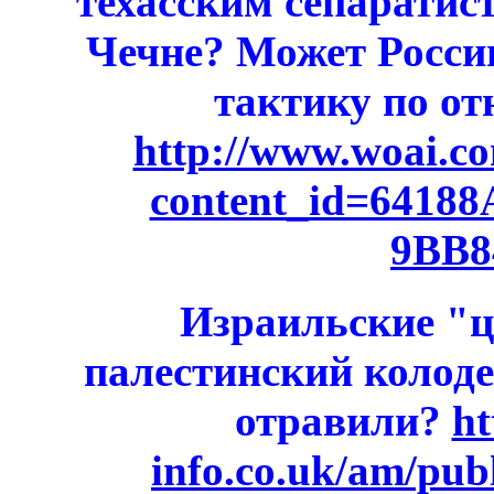
техасским сепаратис
Чечне? Может Росси
тактику по о
http://www.woai.co
content_id=6418
9BB8
Израильские "
палестинский колоде
отравили?
ht
info.co.uk/am/publ