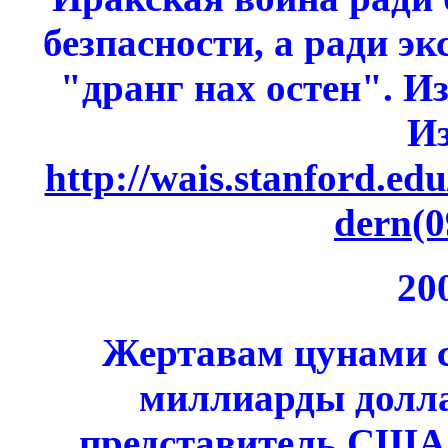
безпасности, а ради э
"дранг нах остен". И
И
http://wais.stanford.ed
dern(0
20
Жертавам цунами с
миллиарды долл
представитель США г