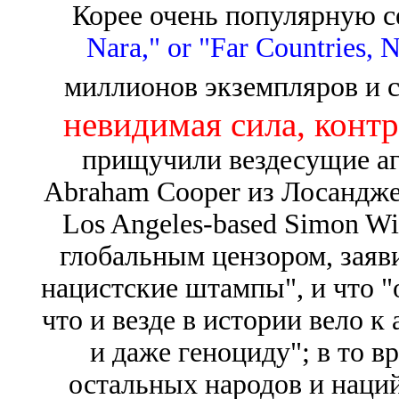
Корее очень популярную 
Nara," or "Far Countries, N
миллионов экземпляров и с
невидимая сила, ко
прищучили вездесущие а
Abraham Cooper из Лосандже
Los Angeles-based Simon Wie
глобальным цензором, заяви
нацистские штампы", и что "о
что и везде в истории вело к
и даже геноциду"; в то в
остальных народов и наций