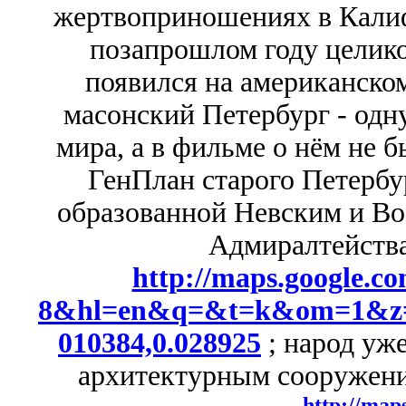
жертвоприношениях в Калиф
позапрошлом году целико
появился на американско
масонский Петербург - одн
мира, а в фильме о нём не 
ГенПлан старого Петербу
образованной Невским и Во
Адмиралтейства
http://maps.google
8&hl=en&q=&t=k&om=1&z=15
010384,0.028925
; народ уж
архитектурным сооружени
http://map