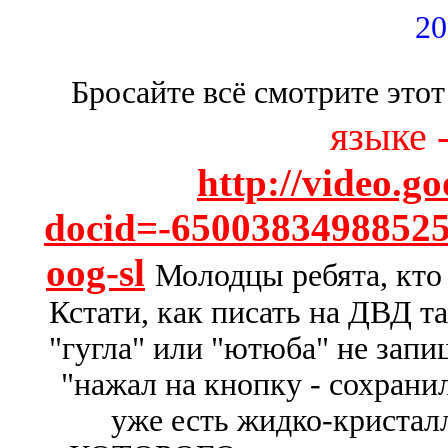
20
Бросайте всё смотрите эт
языке 
http://video.g
docid=-650038349885
oog-sl
Молодцы ребята, кто
Кстати, как писать на ДВД т
"гугла" или "ютюба" не запи
"нажал на кнопку - сохранил
уже есть жидко-кристал