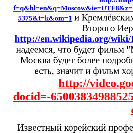
f=q&hl=en&q=Moscow&ie=UTF8&z=18&
и Кремлёвским
5375&t=k&om=1
Второго Иер
http://en.wikipedia.org/wik
надеемся, что будет фильм 
Москва будет более подроб
есть, значит и фильм х
http://video.g
docid=-650038349885
Известный корейский профе