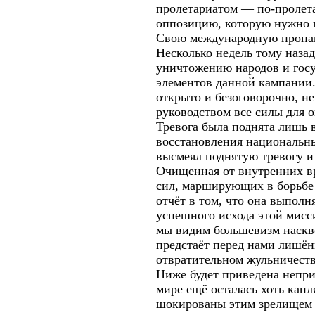
пролетариатом — по-пролетар
оппозицию, которую нужно п
Свою международную пропаг
Несколько недель тому наза
уничтожению народов и госу
элементов данной кампании.
открыто и безоговорочно, н
руководством все силы для 
Тревога была поднята лишь 
восстановления национальны
высмеял поднятую тревогу и
Очищенная от внутренних вр
сил, марширующих в борьбе 
отчёт в том, что она выпол
успешного исхода этой мисс
мы видим большевизм наскв
предстаёт перед нами лишён
отвратительном жульничестве
Ниже будет приведена непри
мире ещё осталась хоть кап
шокированы этим зрелищем 