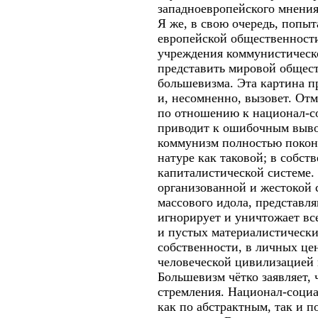
западноевропейского мнения
Я же, в свою очередь, попы
европейской общественности 
учреждения коммунистическо
представить мировой общест
большевизма. Эта картина п
и, несомненно, вызовет. От
по отношению к национал-со
приводит к ошибочным выво
коммунизм полностью покон
натуре как таковой; в собс
капиталистической системе.
организованной и жестокой 
массового идола, представл
игнорирует и уничтожает вс
и пустых материалистически
собственности, в личных це
человеческой цивилизацией 
Большевизм чётко заявляет,
стремления. Национал-социа
как по абстрактным, так и 