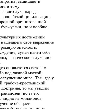
напротив, защищает и
ога и тому
сового духа народа.
европейской цивилизации.
ародной организованной
в буржуазии, но и вообще
 культурных достижений
и нашедшего своё выражение
громную опасность,
ждение, сумел найти себе
опы, физическое и духовное
.
то он является светочем
 Но под лживой маской,
 разрушению мира. Там, где у
ый «рабоче-крестьянский
о доктрины, то мы увидим
рандиозен, но за его
то видно из миллионов
 учение обещает
няемый государством от