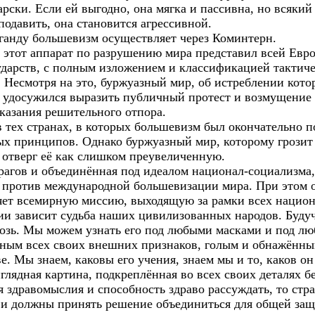
ски. Если ей выгодно, она мягка и пассивна, но всякий р
одавить, она становится агрессивной.
анду большевизм осуществляет через Коминтерн.
д этот аппарат по разрушению мира представил всей Евр
дарств, с полным изложением и классификацией тактиче
 Несмотря на это, буржуазный мир, об истреблении кото
е удосужился выразить публичный протест и возмущение
оказания решительного отпора.
в тех странах, в которых большевизм был окончательно 
х принципов. Однако буржуазный мир, которому грозит 
 отверг её как слишком преувеличенную.
агов и объединённая под идеалом национал-социализма, 
против международной большевизации мира. При этом о
няет всемирную миссию, выходящую за рамки всех нацио
ии зависит судьба наших цивилизованных народов. Буду
озь. Мы можем узнать его под любыми масками и под лю
ным всех своих внешних признаков, голым и обнажённы
. Мы знаем, каковы его учения, знаем мы и то, каков он
глядная картина, подкреплённая во всех своих деталях 
ля здравомыслия и способность здраво рассуждать, то ст
и должны принять решение объединиться для общей защ