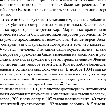
пленников, некоторые из которых были застрелены. 31 ию
й лидер Карсио открыто заявил, что эта революция осу
твом».
вится ещё более жутким и ужасающим, если мы добавим
совых убийств, совершённых коммунистами. Классически
а, которую горячо встретил Карл Маркс и которая в наш
качестве модели большевистской мировой революции. У
ода уже не представляется возможным. Чекист-еврей Бела
 соперничать с Парижской Коммуной в том, что касается
0-70 тысяч человек. Эти казни были осуществлены, главн
к воротам учреждения были вынесены на носилках и рас
фициально подтверждён в отчёте, представленном Женев
ого им разгула террора еврей Бела Кун истребил бесчисл
едены в официальных документах. В ноябре 1934 года к
 о том, что в провинции Кьянгси коммунисты убили од
шести миллионов. Кровавые, вызывающие ужас события д
ршённых на территории Советской России.
ленным самим СССР, и с учётом достоверных источников
ласти составляет примерно 1 миллион 860 тысяч человек,
церов, 260 тысяч солдат, 105 тысяч полицейских, 49 тыс
тавителей аристократии, 192 тысячи рабочих, 815 тысяч 