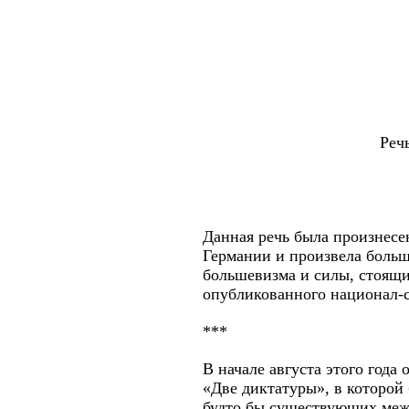
Реч
Данная речь была произнесе
Германии и произвела больш
большевизма и силы, стоящие
опубликованного национал-с
***
В начале августа этого года
«Две диктатуры», в которой 
будто бы существующих меж