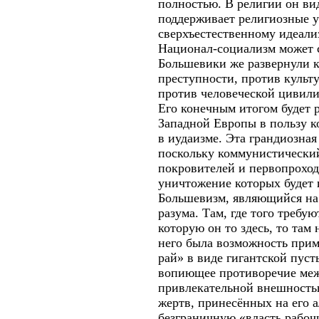
полностью. В религии он ви
поддерживает религиозные у
сверхъестественному идеали
Национал-социализм может 
Большевики же развернули 
преступности, против культ
против человеческой цивили
Его конечным итогом будет 
Западной Европы в пользу к
в иудаизме. Эта грандиозна
поскольку коммунистический
покровителей и первопроход
уничтожение которых будет
Большевизм, являющийся на 
разума. Там, где того требу
которую он то здесь, то там
него была возможность прим
рай» в виде гигантской пус
вопиющее противоречие между
привлекательной внешностью
жертв, принесённых на его а
безграничную «власть рабоч