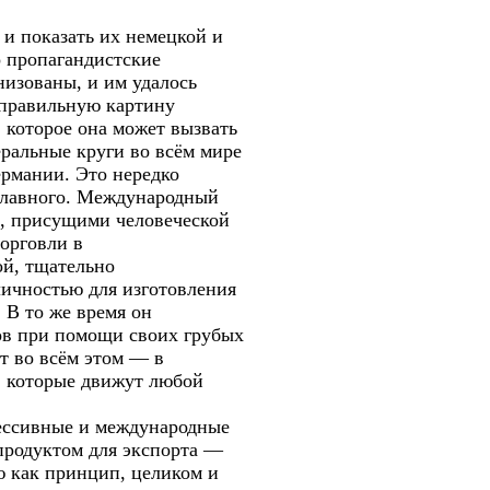
и показать их немецкой и
о пропагандистские
низованы, и им удалось
еправильную картину
 которое она может вызвать
еральные круги во всём мире
ермании. Это нередко
главного. Международный
, присущими человеческой
торговли в
ой, тщательно
личностью для изготовления
 В то же время он
ов при помощи своих грубых
т во всём этом — в
ы, которые движут любой
рессивные и международные
продуктом для экспорта —
ю как принцип, целиком и