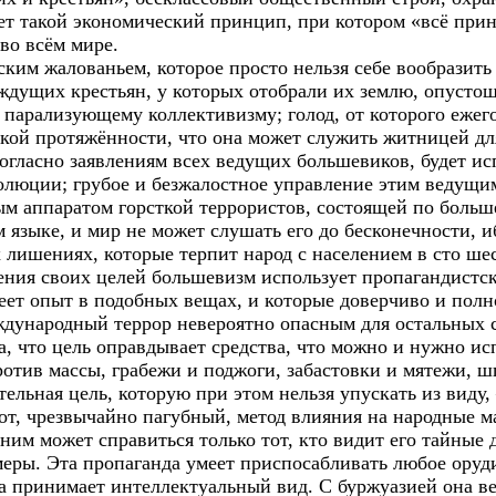
ет такой экономический принцип, при котором «всё прин
во всём мире.
им жалованьем, которое просто нельзя себе вообразить 
ждущих крестьян, у которых отобрали их землю, опусто
парализующему коллективизму; голод, от которого еже
тской протяжённости, что она может служить житницей дл
огласно заявлениям всех ведущих большевиков, будет ис
люции; грубое и безжалостное управление этим ведущим
м аппаратом горсткой террористов, состоящей по больше
м языке, и мир не может слушать его до бесконечности, 
 лишениях, которые терпит народ с населением в сто ше
ления своих целей большевизм использует пропагандистс
имеет опыт в подобных вещах, и которые доверчиво и по
ждународный террор невероятно опасным для остальных с
а, что цель оправдывает средства, что можно и нужно ис
ротив массы, грабежи и поджоги, забастовки и мятежи, 
ельная цель, которую при этом нельзя упускать из виду
от, чрезвычайно пагубный, метод влияния на народные м
 ним может справиться только тот, кто видит его тайны
еры. Эта пропаганда умеет приспосабливать любое оруди
а принимает интеллектуальный вид. С буржуазией она ве