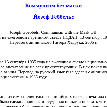
Коммунизм без маски
Йозеф Геббельс
Joseph Goebbels. Communism with the Mask Off.
ь на ежегодном партийном съезде НСДАП, 13 сентября 193
Перевод с английского Питера Хедрука, 2006 г.
на 13 сентября 1935 года на ежегодном съезде национал-
ое впечатление на всех присутствующих. В ней показыв
 за ним. Перевод на русский язык был сделан с английск
оциалистами в 1935 году.
 одна из самых влиятельных английских газет напечатала
была сделана наивная и неудачная попытка показать чита
ду русским большевизмом и немецким национал-социализ