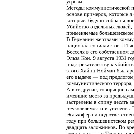
угрозы.
Методы коммунистической пр
основе примеров, которые я
которые, будучи собраны во
Убийство отдельных людей,
применяемые большевизмом д
В Германии жертвами коммун
национал-социалистов. 14 я
Весселя в его собственном 
Эльза Кон. 9 августа 1931 
подстрекательству к убийст
этого Хайнц Нойман был аре
его выдаче — под предлогом
коммунистического террора,
А вот другие, говорящие са
имевшие место за предыдущи
застрелены в спину десять 
неузнаваемости и унесены. 
Эгльхофера и под ответстве
году при большевистском ре
двадцать заложников. Во вр
семнадцать — в Туроне, а в