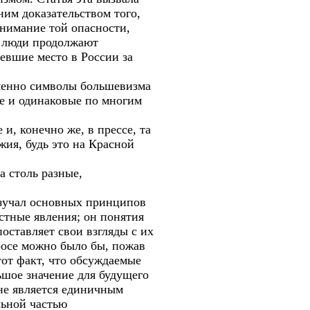
им доказательством того,
онимание той опасности,
и люди продолжают
евшие место в России за
именно символы большевизма
е и одинаковые по многим
 и, конечно же, в прессе, та
жия, будь это на Красной
а столь разные,
изучал основных принципов
стные явления; он понятия
оставляет свои взгляды с их
росе можно было бы, пожав
тот факт, что обсуждаемые
шое значение для будущего
 не является единичным
льной частью