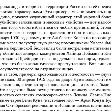
опаганды и теории на территории России и за её предел
 считаю характерными. Эти примеры можно заменить и д
едино, покажут чудовищный характер этой мировой боле
 убийство заложников и массовые убийства — вот излюб
ля того, чтобы избавиться от любых препятствий, стоящ
истического террора, направленного против отдельных 
нваря 1930 года коммунист Альберехт Холер по прозвищу
доме через полуоткрытую дверь; помощниками Холера б
года на берлинской Бюловплац были застрелены капитаны
ву обвинили лидеров коммунистов Хайнца Ноймана и Кип
стован в Щвейцарии из-за поддельного паспорта, однако
, что это было «политическое преступление». Вот лишь 
 осуществляемого на отдельных лицах.
ми за себя, примеры кровожадности и жестокости — случ
е годы. 30 апреля 1919 года во дворе Луитпольдской г
заложников, среди которых одна женщина, а их тела были
Это злодеяние было осуществлено по приказу коммунисти
нностью советских комиссаров-евреев Левина, Левин-Нис
жиме еврея Белы Куна (настоящее имя — Арон Кон) в Бу
емя Октябрьской революции в Испании восемь пленников
 казармах Пелано для прикрытия коммунистической атаки