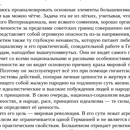
.
таюсь проанализировать основные элементы большевизма 
как можно чётче. Задача эта не из лёгких, учитывая, чт
го Интернационала, вне всякого сомнения, хорошо орга
венности за пределами советских границ совершенно н
редставляет собой огромную опасность из-за напряжения,
метим также ту глубокую ненависть, которую питают либ
циализму и его практической, созидательной работе в Г
дам, наподобие вышеупомянутых. Они не видят самого 
чит со всеми национальными и расовыми особенностями
твенности же он видит основную причину краха мировой 
 Поэтому он эксплуатирует всё это при помощи гигантск
системы действий, попирая личные ценности и жертвуя 
яющего собой жалкую пародию на подлинную суть жизни.
е идеалистические и высокие побуждения людей и народ
х принципов. В свою очередь, национал-социализм види
нностях, в народе, расе, принципах идеализма — те сил
и определяют её ценность.
 что его цель — мировая революция. В его сути лежат аг
лизм же ограничивается одной Германией и не является 
по практическим свойствам. Большевизм отрицает религи