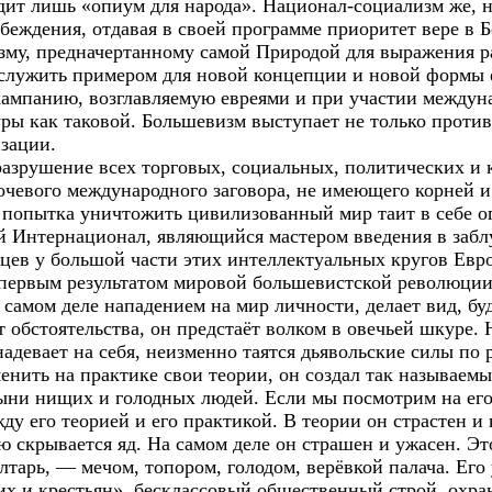
дит лишь «опиум для народа». Национал-социализм же, 
беждения, отдавая в своей программе приоритет вере в Б
зму, предначертанному самой Природой для выражения ра
служить примером для новой концепции и новой формы 
кампанию, возглавляемую евреями и при участии междун
уры как таковой. Большевизм выступает не только проти
зации.
разрушение всех торговых, социальных, политических и
очевого международного заговора, не имеющего корней 
я попытка уничтожить цивилизованный мир таит в себе о
 Интернационал, являющийся мастером введения в заблу
цев у большой части этих интеллектуальных кругов Евр
 первым результатом мировой большевистской революции
самом деле нападением на мир личности, делает вид, буд
ют обстоятельства, он предстаёт волком в овечьей шкуре.
 надевает на себя, неизменно таятся дьявольские силы по
енить на практике свои теории, он создал так называем
тыни нищих и голодных людей. Если мы посмотрим на ег
 его теорией и его практикой. В теории он страстен и г
 скрывается яд. На самом деле он страшен и ужасен. Э
лтарь, — мечом, топором, голодом, верёвкой палача. Его
их и крестьян», бесклассовый общественный строй, охра