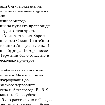
ами будут показаны на
ополнить тысячами других,
зни.
ленные методы,
их на пути его пропаганды.
людей, стали триста
 «Али» застрелил Хорста
ыли евреи Сэлли Эпштейн и
 полиции Анлауф и Ленк. В
пенбургера. Вскоре после
 Германии было отказано в
несколько примеров
аи убийства заложников,
имназии в Мюнхене были
 изуродованы до
ческого террориста
сена и Аксельрода. В 1919
дапеште было убито
 было расстреляно в Овьедо,
 во главу мятежников было