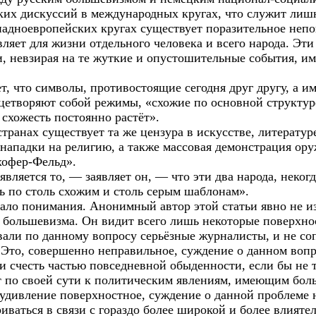
ких дискуссий в международных кругах, что служит лишн
падноевропейских кругах существует поразительное неп
ляет для жизни отдельного человека и всего народа. Эт
и, невзирая на те жуткие и опустошительные события, им
ет, что символы, противостоящие сегодня друг другу, а 
цетворяют собой режимы, «схожие по основной структур
 схожесть постоянно растёт».
транах существует та же цензура в искусстве, литературе
нападки на религию, а также массовая демонстрация ору
хофер-Фельд».
ляется то, — заявляет он, — что эти два народа, некогд
ь по столь схожим и столь серым шаблонам».
мало понимания. Анонимный автор этой статьи явно не 
 большевизма. Он видит всего лишь некоторые поверхно
вали по данному вопросу серьёзные журналисты, и не соп
Это, совершенно неправильное, суждение о данном воп
и счесть частью повседневной обыденности, если бы не 
 по своей сути к политическим явлениям, имеющим боль
а удивление поверхностное, суждение о данной проблеме
иваться в связи с гораздо более широкой и более влияте