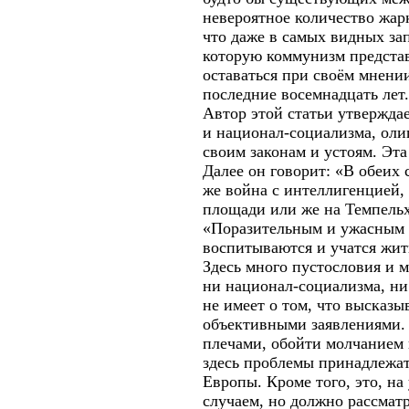
невероятное количество жар
что даже в самых видных за
которую коммунизм представ
оставаться при своём мнени
последние восемнадцать лет.
Автор этой статьи утвержда
и национал-социализма, оли
своим законам и устоям. Эта
Далее он говорит: «В обеих с
же война с интеллигенцией, 
площади или же на Темпель
«Поразительным и ужасным яв
воспитываются и учатся жит
Здесь много пустословия и 
ни национал-социализма, ни
не имеет о том, что высказы
объективными заявлениями. 
плечами, обойти молчанием 
здесь проблемы принадлежат
Европы. Кроме того, это, н
случаем, но должно рассматр