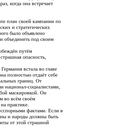
аз, когда она встречает
опе план своей кампании по
ских и стратегических
рого было объявлено
 и объединить под своим
побеждён путём
страшная опасность,
Германия встала во главе
на полностью отдаёт себе
нальных границ. От
чи национал-социалистами,
бой маскировкой. Он
м во всём своём
 на практике.
бесспорными фактами. Если в
раны и народы должны быть
иты от этой страшной