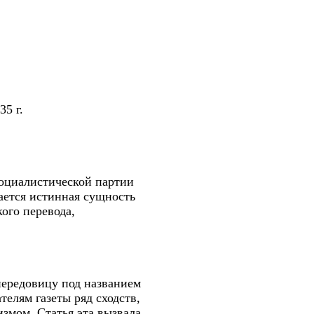
5 г.
социалистической партии
ается истинная сущность
ого перевода,
 передовицу под названием
телям газеты ряд сходств,
мом. Статья эта вызвала