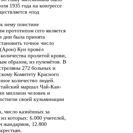
ля 1935 года на конгрессе
ществляется «под
 к нему поистине
м прототипом сего является
и дни была принята
становить точное число
 (Арон) Кун провёл
 количества пролитой крови,
ым образом, из пулемётов. В
стреляны 272 больных и
скому Комитету Красного
енное количество людей.
итайский маршал Чай-Кан-
ин миллион человек и
остигли своей кульминации
, число казнённых за
 из которых: 6.000 учителей,
яч жандармов, 12.800
крестьян.