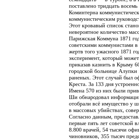
поставлено тридцать восемь 
Коминтерна коммунистически
коммунистическим руководс
Этот кровавый список стано
невероятное количество мас
Парижская Коммуна 1871 год
советскими коммунистами в 
жертв того ужасного 1871 г
эксперимент, который может
приказав казнить в Крыму 6
городской больнице Алупки 
раненых. Этот случай был о
Креста. За 133 дня устроенн
Имена 570 из них были прив
Ши обнародовал информацию
отобрали всё имущество у 
в массовых убийствах, сове
Согласно данным, предостав
первые пять лет советской в
8.800 врачей, 54 тысячи офи
чиновников, 355 тысяч предс