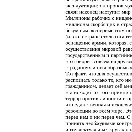
эксплуатации; он проповеду
связи наконец наступит мир 
Миллионы рабочих с нищенск
миллионы скорбящих и стра
безумным экспериментом по 
(и это в стране столь гиган
оснащение армии, которая, с
осуществления мировой рево
государственным и партийны
это говорит совсем на друго
страданиях и невообразимых
Тот факт, что для осуществ
распознать только те, кто 
гражданином, делает сей ме
эта исходит из того принцип
террор против личности и п
что единственная и исключит
революции во всём мире. Эт
перед кем и ни перед чем. С
принять необходимые контрм
интеллектуальных кругах он