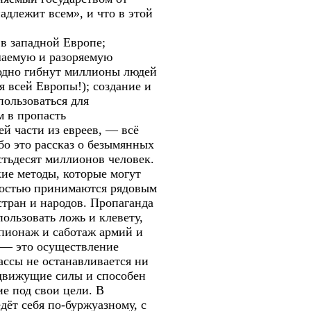
адлежит всем», и что в этой
в западной Европе;
шаемую и разоряемую
годно гибнут миллионы людей
я всей Европы!); создание и
пользоваться для
 в пропасть
й части из евреев, — всё
ибо это рассказ о безымянных
стьдесят миллионов человек.
кие методы, которые могут
лностью принимаются рядовым
тран и народов. Пропаганда
пользовать ложь и клевету,
шпионаж и саботаж армий и
, — это осуществление
ассы не останавливается ни
е движущие силы и способен
е под свои цели. В
дёт себя по-буржуазному, с