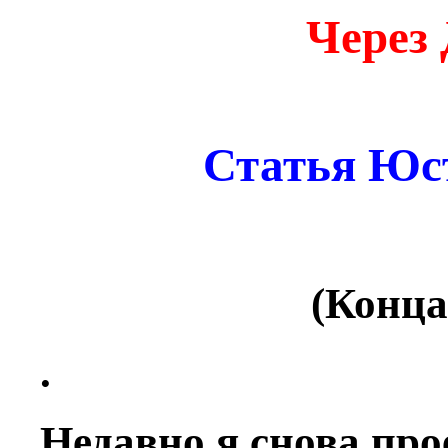
Через
Статья Юс
(Конца
.
Недавно я снова про