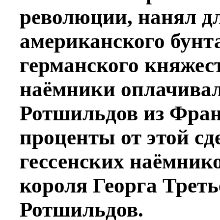
революции, нанял д
американского бунт
германского княжест
наёмники оплачива
Ротшильдов из Фран
проценты от этой сд
гессенских наёмнико
короля Георга Треть
Ротшильдов.