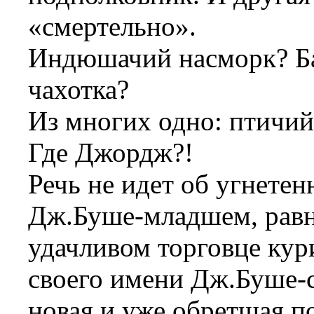
«смертельно».
Индюшачий насморк? Ба
чахотка?
Из многих одно: птичий
Где Джордж?!
Речь не идет об угнетен
Дж.Буше-младшем, равно
удачливом торговце ку
своего имени Дж.Буше-с
новая и уже обретшая 