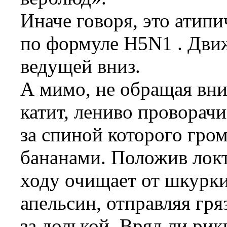
Иначе говоря, это атип
по формуле Н5N1 . Движ
ведущей вниз.
А мимо, не обращая вни
катит, лениво проворачи
за спиной которого гром
бананами. Положив локт
ходу очищает от шкурк
апельсин, отправляя гр
за долькой. Вряд ли рик