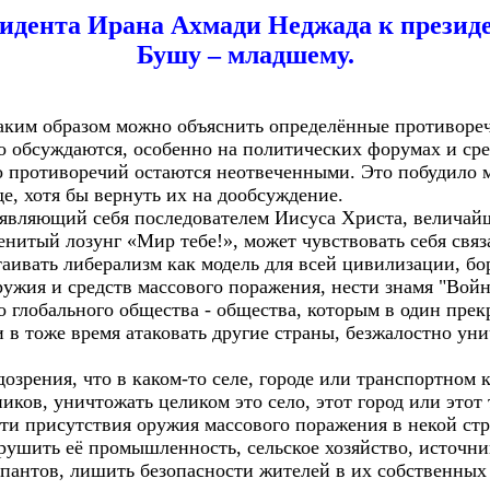
зидента Ирана Ахмади Неджада к прези
Бушу – младшему.
каким образом можно объяснить определённые противоре
о обсуждаются, особенно на политических форумах и ср
 противоречий остаются неотвеченными. Это побудило м
е, хотя бы вернуть их на дообсуждение.
ъявляющий себя последователем Иисуса Христа, величай
енитый лозунг «Мир тебе!», может чувствовать себя свя
таивать либерализм как модель для всей цивилизации, бо
ружия и средств массового поражения, нести знамя "Войн
о глобального общества - общества, которым в один прек
и в тоже время атаковать другие страны, безжалостно ун
озрения, что в каком-то селе, городе или транспортном 
иков, уничтожать целиком это село, этот город или это
ти присутствия оружия массового поражения в некой стра
зрушить её промышленность, сельское хозяйство, источн
пантов, лишить безопасности жителей в их собственных 