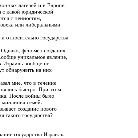
онных лагерей и в Европе.
я с какой юридической
ются с ценностям,
еловека или либеральными
 и относительно государства
 Однако, феномен создания
вообще уникальное явление,
ак Израиль вообще не
ут обнаружить на них
зал мне, что в течение
анялись быстро. При этом
ика. После войны было
2 миллиона семей.
овывает создание нового
я такого государства?
вание государства Израиль.