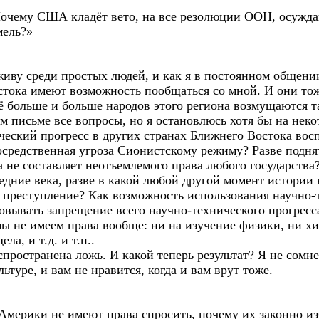
очему США кладёт вето, на все резолюции ООН, осужд
мель?»
живу среди простых людей, и как я в постоянном общени
стока имеют возможность пообщаться со мной. И они тож
ё больше и больше народов этого региона возмущаются т
м письме все вопросы, но я остановлюсь хотя бы на неко
еский прогресс в других странах Ближнего Востока вос
осредственная угроза Сионистскому режиму? Разве подня
а не составляет неотъемлемого права любого государства
редние века, разве в какой любой другой момент истории
к преступление? Как возможность использования научно-т
овывать запрещение всего научно-технического прогресс
 мы не имеем права вообще: ни на изучение физики, ни х
а, и т.д. и т.п..
ространена ложь. И какой теперь результат? Я не сомне
ьтуре, и вам не нравится, когда и вам врут тоже.
Америки не имеют права спросить, почему их законно и