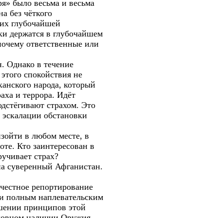
ря» было весьма и весьма
а без чёткого
 их глубочайшей
ки держатся в глубочайшем
 почему ответственные или
н. Однако в течение
 этого спокойствия не
канского народа, который
аха и террора. Идёт
дстёгивают страхом. Это
т эскалации обстановки
зойти в любом месте, в
оте. Кто заинтересован в
ручивает страх?
на суверенный Афганистан.
 честное репортирование
ти полным наплевательским
шении принципов этой
ловном наличии Оружия