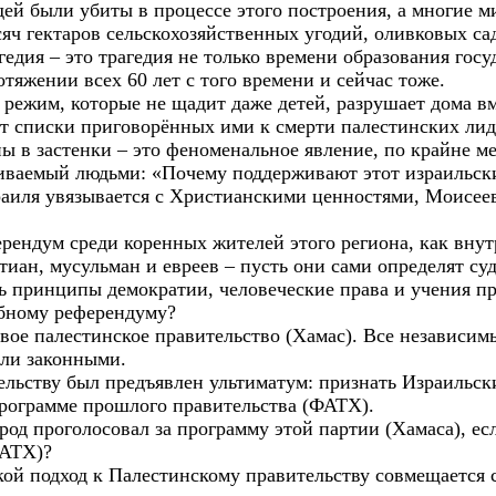
ей были убиты в процессе этого построения, а многие 
сяч гектаров сельскохозяйственных угодий, оливковых сад
едия – это трагедия не только времени образования госу
тяжении всех 60 лет с того времени и сейчас тоже.
 режим, которые не щадит даже детей, разрушает дома в
ет списки приговорённых ими к смерти палестинских лид
ы в застенки – это феноменальное явление, по крайне ме
иваемый людьми: «Почему поддерживают этот израильск
раиля увязывается с Христианскими ценностями, Моисее
»
ерендум среди коренных жителей этого региона, как внут
тиан, мусульман и евреев – пусть они сами определят суд
ь принципы демократии, человеческие права и учения пр
бному референдуму?
вое палестинское правительство (Хамас). Все независим
ыли законными.
ельству был предъявлен ультиматум: признать Израильск
программе прошлого правительства (ФАТХ).
род проголосовал за программу этой партии (Хамаса), ес
ФАТХ)?
акой подход к Палестинскому правительству совмещается