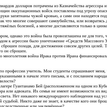
лиардов долларов потрачены из Казначейства агрессора и
нщин оккупационных войск поставлены под угрозу опасн
 руки запятнаны чужой кровью, а сами они находятся по
так что многие совершают самоубийства, или возвратясь 
 тяжёлых болезней, а многие доставляются только в цинк
ром, однако это война была провозглашена не для того, 
дом к агрессии было уничтожение «Средств Массового 
 сброшен походя, для достижения совсем других целей. Т
то он сброшен.
что многолетняя война Ирака против Ирана финансировал
я по профессии учитель. Мои студенты спрашивают меня, 
 указанными в начале этого письма, и с посланием наро
милости?
лагере Гуантанамо Бей (расположенном на одном из Куби
ора или адвоката. Их семьи не имеют возможности их ви
 света. Нет никакого международного наблюдения над ус
 судьбой. Никто даже не знает, в качестве кого они бр
одследственные или заключённые?