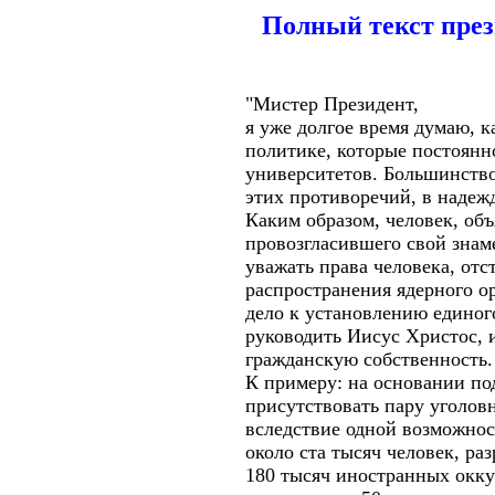
Полный текст пре
"Мистер Президент,
я уже долгое время думаю, 
политике, которые постоянн
университетов. Большинство
этих противоречий, в надежд
Каким образом, человек, об
провозгласившего свой знам
уважать права человека, отс
распространения ядерного о
дело к установлению единог
руководить Иисус Христос, 
гражданскую собственность.
К примеру: на основании под
присутствовать пару уголовн
вследствие одной возможнос
около ста тысяч человек, ра
180 тысяч иностранных окку