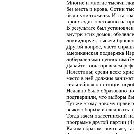
Многие и многие тысячи люд
без места и крова. Сотни ты
были уничтожены. И эта траг
происходит постоянно на про
В результате был установлен
внутри этих домов; объявля
ликвидирует, тысячи брошен
Другой вопрос, часто спраш
американская поддержка Из
либеральными ценностями?
Давайте тогда проведём реф
Палестины; среди всех: хрис
место в ней должны занимат
сильнейшая оппозиция подо
Недавно было образовано но
подтвердили, что выборы б
Тут же этому новому правит
всякую борьбу и следовать 
Тогда зачем палестинский на
программе другой партии (
Каким образом, опять же, т