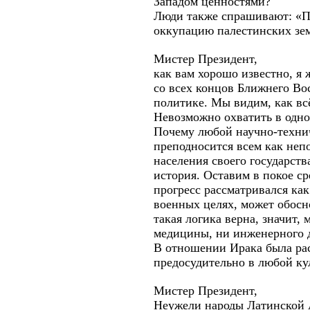
Западом ценностями?
Люди также спрашивают: «П
оккупацию палестинских зе
Мистер Президент,
как вам хорошо известно, я 
со всех концов Ближнего Во
политике. Мы видим, как вс
Невозможно охватить в одно
Почему любой научно-технич
преподносится всем как неп
населения своего государств
история. Оставим в покое с
прогресс рассматривался ка
военных целях, может обосн
такая логика верна, значит,
медицины, ни инженерного дел
В отношении Ирака была расп
предосудительно в любой кул
Мистер Президент,
Неужели народы Латинской 