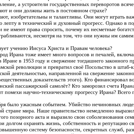
вление, а устроители государственных переворотов всяч
ают и они должны жить в постоянном страхе?
ют, изобретательны и талантливы. Они могут играть ва
ою лепту в технический и духовный прогресс. Однако в 
и не имеют права спросить, почему их несметные богатст
грабливаются, несмотря на том, что они нужны им самим
твует учению Иисуса Христа и Правам человека?
од Ирана тоже имеет много вопросов и печалей, включая
в Иране в 1953 году и свержение тогдашнего законного п
мской революции и превратил своё Посольство в штаб-к
кой деятельностью, направленной на свержение законног
 вещественных доказательств этого). Кто финансировал 
нский пассажирский самолёт? Кто заморозил счета Иран
ит помехи научно-техническому прогрессу Ирана? Всего 
бря было ужасным событием. Убийство нечиновных людей
ой стране мира. Наше правительство немедленно вырази
того позорного акта и выразило свои соболезнования се
ои долгом охранять жизнь, собственность и репутацию с
повышенную систему безопасности, секретных служб, раз