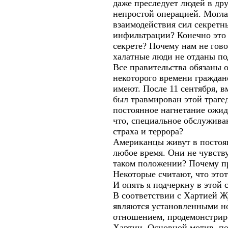
даже преследует людей в дру
непростой операцией. Могла
взаимодействия сил секретн
инфильтрации? Конечно это 
секрете? Почему нам не гово
халатные люди не отданы по
Все правительства обязаны о
некоторого времени граждан
имеют. После 11 сентября, 
был травмирован этой трагед
постоянное нагнетание ожид
что, специальное обслужива
страха и террора?
Американцы живут в постоян
любое время. Они не чувству
таком положении? Почему пре
Некоторые считают, что это
И опять я подчеркну в этой 
В соответствии с Хартией Ж
являются установленными но
отношением, продемонстрир
Хартии. Основной мотив, п