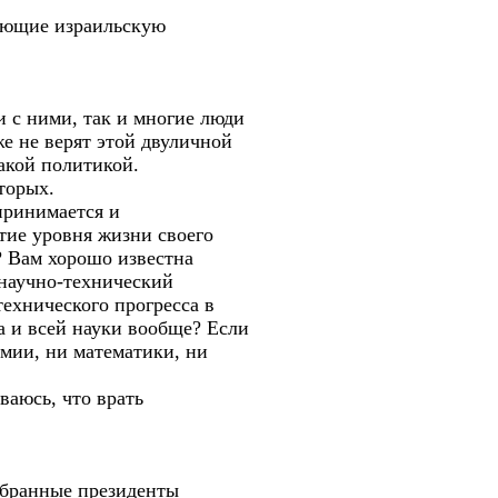
ающие израильскую
и с ними, так и многие люди
е не верят этой двуличной
акой политикой.
торых.
принимается и
тие уровня жизни своего
? Вам хорошо известна
 научно-технический
ехнического прогресса в
а и всей науки вообще? Если
имии, ни математики, ни
ваюсь, что врать
збранные президенты