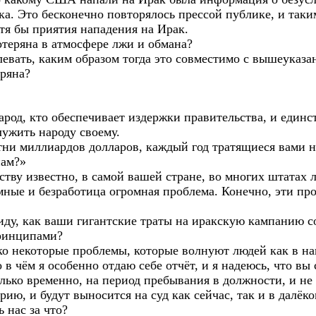
а. Это бесконечно повторялось прессой публике, и так
тя бы приятия нападения на Ирак.
отеряна в атмосфере лжи и обмана?
плевать, каким образом тогда это совместимо с вышеука
еряна?
народ, кто обеспечивает издержки правительства, и единс
лужить народу своему.
отни миллиардов долларов, каждый год тратящиеся вами 
нам?»
тву известно, в самой вашей стране, во многих штатах 
ные и безработица огромная проблема. Конечно, эти про
ду, как ваши гигантские траты на иракскую кампанию 
ринципами?
ько некоторые проблемы, которые волнуют людей как в на
о в чём я особенно отдаю себе отчёт, и я надеюсь, что вы
только временно, на период пребывания в должности, и н
рию, и будут выносится на суд как сейчас, так и в далёк
 нас за что?