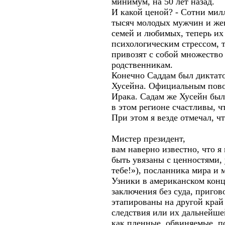
минимум, на 50 лет назад.
И какой ценой? - Сотни мил
тысяч молодых мужчин и же
семей и любимых, теперь их
психологическим стрессом, 
привозят с собой множество
родственникам.
Конечно Саддам был диктато
Хусейна. Официальным пово
Ирака. Садам же Хусейн был
в этом регионе счастливы, ч
При этом я везде отмечал, 
Мистер президент,
вам наверно известно, что 
быть увязаны с ценностями,
тебе!»), посланника мира и 
Узники в американском конц
заключения без суда, пригов
этапированы на другой край
следствия или их дальнейшей
как пленные, обвиняемые, п