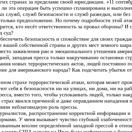
гих странах за пределами своей юрисдикции. «11 сентяб
 ли эта операция быть успешно спланирована и выполнен
ых служб, служб безопасности и служб разведки, или без
только предположение. Но почему подробности этой ата
рится, кто несёт ответственность за провал обороны? И
д суд?
беспечить безопасность и спокойствие для своих гражда
е вашей собственной страны и других мест земного шара
вместо заживления ран и эмоционального утешения амери
ией, западная пресса только накручивание остановки стр
ания новых террористических актов, людей постоянно по
ние для американского народа? Как подсчитать убытки о
ном страхе террористической атаки, которая может прои
ют себя в безопасности ни на улицах, ни дома, ни на раб
сса, вместо того, чтобы успокаивать людей, только нак
т страх явился причиной и даже оправданием нападения 
связи неблаговидную роль прессы.
урналистов, распространение корректной информации и
рмами. У меня вызывает чувство глубокой озабоченнос
ованным вполне определённой западной прессой в отно
о какому США напали на Ирак была информация о безус