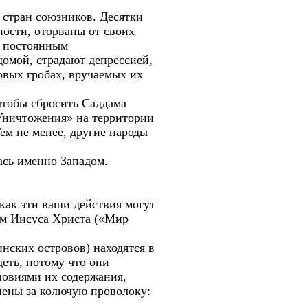
 стран союзников. Десятки
ости, оторваны от своих
д постоянным
домой, страдают депрессией,
овых гробах, вручаемых их
чтобы сбросить Саддама
Уничтожения» на территории
ем не менее, другие народы
ась именно Западом.
как эти ваши действия могут
дам Иисуса Христа («Мир
нских островов) находятся в
деть, потому что они
ловиями их содержания,
ошены за колючую проволоку: