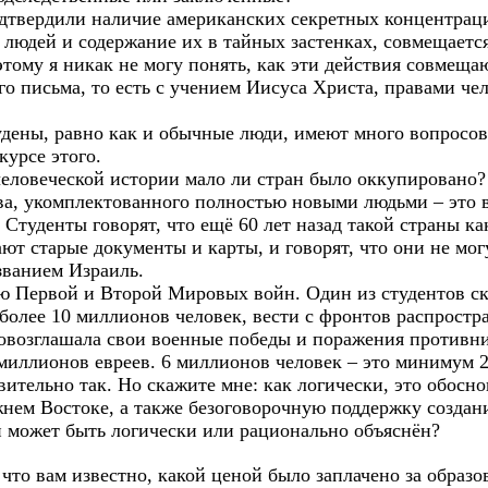
дтвердили наличие американских секретных концентраци
а людей и содержание их в тайных застенках, совмещаетс
тому я никак не могу понять, как эти действия совмеща
го письма, то есть с учением Иисуса Христа, правами ч
дены, равно как и обычные люди, имеют много вопросов
курсе этого.
человеческой истории мало ли стран было оккупировано?
ва, укомплектованного полностью новыми людьми – это 
 Студенты говорят, что ещё 60 лет назад такой страны к
ют старые документы и карты, и говорят, что они не мог
званием Израиль.
ю Первой и Второй Мировых войн. Один из студентов ска
более 10 миллионов человек, вести с фронтов распростр
овозглашала свои военные победы и поражения противн
 миллионов евреев. 6 миллионов человек – это минимум 
ительно так. Но скажите мне: как логически, это обосн
нем Востоке, а также безоговорочную поддержку создани
 может быть логически или рационально объяснён?
 что вам известно, какой ценой было заплачено за образо