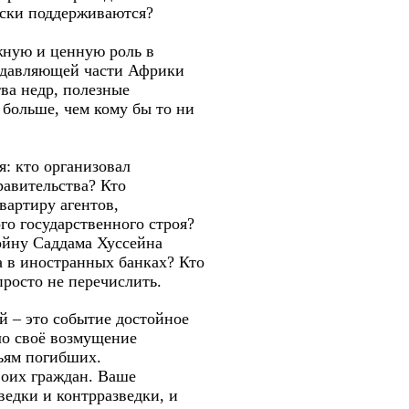
ески поддерживаются?
жную и ценную роль в
подавляющей части Африки
ва недр, полезные
 больше, чем кому бы то ни
: кто организовал
равительства? Кто
вартиру агентов,
о государственного строя?
войну Саддама Хуссейна
а в иностранных банках? Кто
просто не перечислить.
 – это событие достойное
ло своё возмущение
мьям погибших.
воих граждан. Ваше
ведки и контрразведки, и