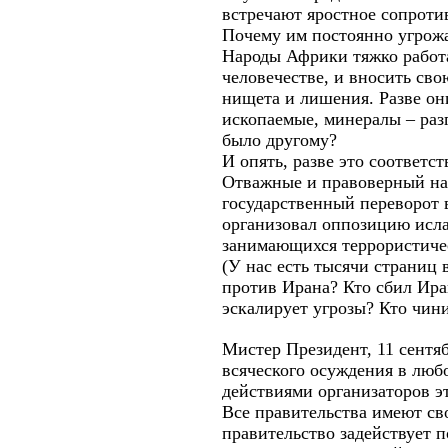
встречают яростное сопроти
Почему им постоянно угрож
Народы Африки тяжко работа
человечестве, и вносить св
нищета и лишения. Разве он
ископаемые, минералы – раз
было другому?
И опять, разве это соответс
Отважные и правоверный нар
государственный переворот 
организовал оппозицию исла
занимающихся террористичес
(У нас есть тысячи страниц
против Ирана? Кто сбил Ира
эскалирует угрозы? Кто чин
Мистер Президент, 11 сентя
всяческого осуждения в люб
действиями организаторов э
Все правительства имеют св
правительство задействует 