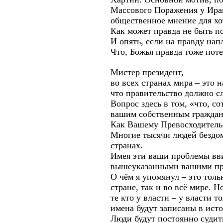
Массового Поражения у Ирак
общественное мнение для хо
Как может правда не быть п
И опять, если на правду на
Что, Божья правда тоже пот
Мистер президент,
во всех странах мира – это 
что правительство должно с
Вопрос здесь в том, «что, с
вашим собственным гражда
Как Вашему Превосходительс
Многие тысячи людей бездом
странах.
Имея эти ваши проблемы вви
вышеуказанными вашими п
О чём я упомянул – это тол
стране, так и во всё мире. Н
те кто у власти – у власти 
имена будут записаны в исто
Люди будут постоянно судить