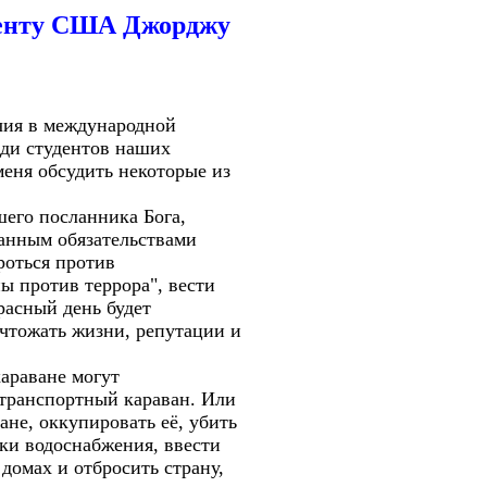
денту США Джорджу
чия в международной
еди студентов наших
еня обсудить некоторые из
шего посланника Бога,
занным обязательствами
роться против
ы против террора", вести
расный день будет
ичтожать жизни, репутации и
караване могут
т транспортный караван. Или
не, оккупировать её, убить
ики водоснабжения, ввести
домах и отбросить страну,