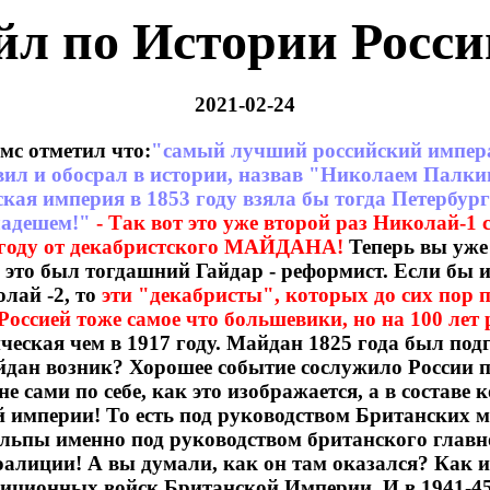
л по Истории Росси
2021-02-24
мс отметил что:
"самый лучший российский импера
авил и обосрал в истории, назвав "Николаем Палкин
ская империя в 1853 году взяла бы тогда Петербург
ладешем!"
- Так вот это уже второй раз Николай-1
5 году от декабристского МАЙДАНА!
Теперь вы уже 
- это был тогдашний Гайдар - реформист. Если бы 
лай -2, то
эти "декабристы", которых до сих пор
Россией тоже самое что большевики, но на 100 лет
ческая чем в 1917 году. Майдан 1825 года был по
йдан возник? Хорошее событие сослужило России п
не сами по себе, как это изображается, а в составе
 империи! То есть под руководством Британских м
льпы именно под руководством британского главн
алиции! А вы думали, как он там оказался? Как и
лиционных войск Британской Империи. И в 1941-45 