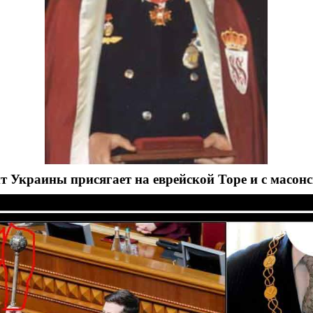
т Украины присягает на еврейской Торе и с масон