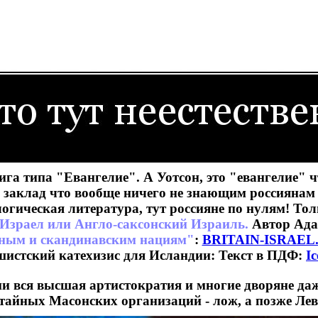
ига типа "Евангелие". А Уотсон, это "евангелие" 
 заклад что вообще ничего не знающим россиянам
огическая литература, тут россияне по нулям! То
Израел или Англо-саксонский Израиль.
Автор Адам
ным и скандинавским нациям"
:
BRITAIN-ISRAEL.
шистский катехизис для Исландии: Текст в ПДФ:
I
сии вся высшая артистократия и многие дворяне 
тайных Масонских организаций - лож, а позже Лев