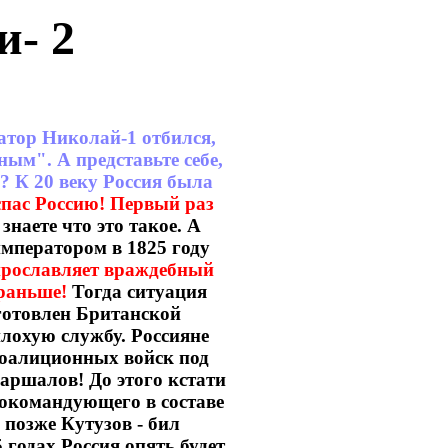
и- 2
тор Николай-1 отбился,
ым". А представьте себе,
? К 20 веку Россия была
 спас Россию! Первый раз
знаете что это такое. А
императором в 1825 году
 прославляет враждебный
 раньше!
Тогда ситуация
дготовлен Британской
лохую службу. Россияне
 коалиционных войск под
аршалов! До этого кстати
окомандующего в составе
 позже Кутузов - бил
годах Россия опять будет