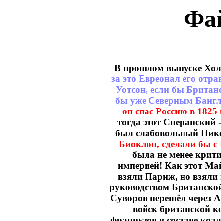
Фай
В прошлом выпуске Хол
за это Евреонал его отр
Уотсон, если бы Британ
бы уже Северным Банг
он спас Россию в 182
тогда этот Сперанский 
был слабовольный Нико
Биоклон, сделали бы с 
была не менее крити
империей! Как этот Ма
взяли Париж, но взяли 
руководством Британской
Суворов перешёл через А
войск британской ко
французов в составе коа