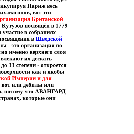
оккупируя Париж весь
х-масонов, вот эти
 организация Британской
Кутузов посвящён в 1779
 участие в собраниях
освящения в
Шведской
ны - это организация по
тно именно верхнего слоя
авлекают их дескать
до 33 степени - откроется
поверхности как и якобы
ской Империи и для
о вот или дебилы или
ми, потому что АВАНГАРД
странах, которые они