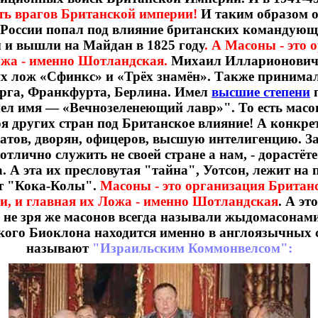
ть врагов Британской империи!
И таким образом 
 России попал под влияние британских командующи
и вышли на Майдан в 1825 году
. А Масоны - это
ожа - именно Шотландская.
Михаил Илларионович 
их лож «Сфинкс» и «Трёх знамён». Также принимал
урга, Франкфурта, Берлина. Имел
высшие степени
п
мел имя — «Вечнозеленеющий лавр»". То есть масо
я других стран под Британское влияние! А конкре
атов, дворян, офицеров, высшую интелигенцию. З
лично служить не своей стране а нам, - дорастёте 
. А эта их пресловутая "тайна", Уотсон, лежит на 
т "Кока-Колы".
Масоны - это организация Британ
, и главная их Ложа - именно Шотландская
. А эт
, не зря же масонов всегда называли жыдомасона
ого Биоклона находится именно в англоязычных 
называют
"Израильским Коммонвелсом":