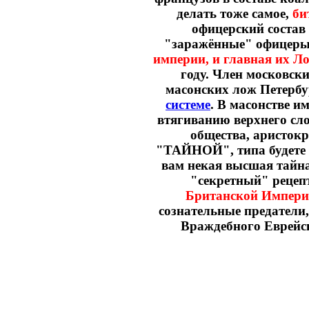
делать тоже самое,
би
офицерский состав
"заражённые" офицеры 
империи, и главная их Л
году. Член московск
масонских лож Петерб
системе
. В масонстве и
втягиванию верхнего сло
общества, аристокр
"ТАЙНОЙ", типа будете от
вам некая высшая тайна
"секретный" рецеп
Британской Империи
сознательные предатели
Враждебного Еврейск