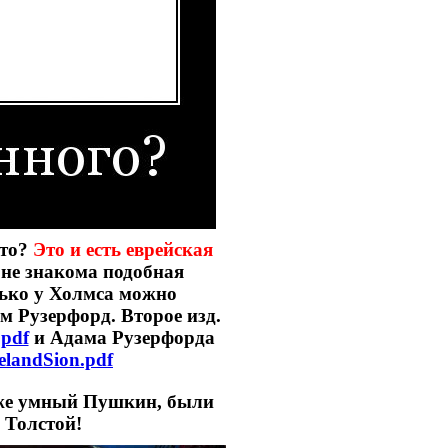
что?
Это и есть еврейская
 не знакома подобная
лько у Холмса можно
 Рузерфорд. Второе изд.
pdf
и Адама Рузерфорда
celandSion.pdf
даже умный Пушкин, были
 Толстой!