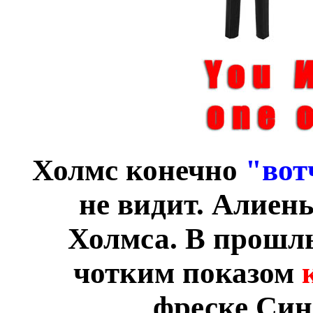
Холмс конечно
"вот
не видит. Алиен
Холмса. В прошлы
чотким показом
фреске Син