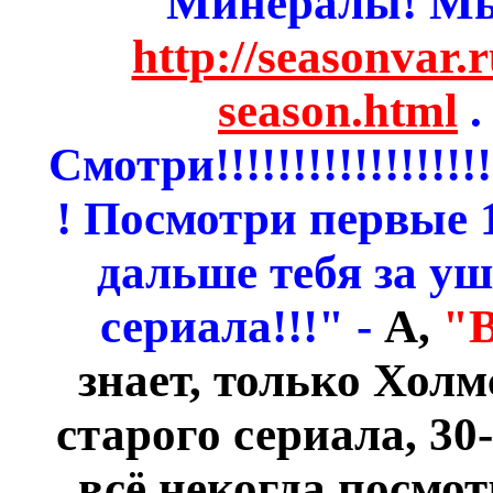
Минералы! Мы
http://seasonvar.r
season.html
.
Смотри!!!!!!!!!!!!!!!!!!!!
! Посмотри первые 
дальше тебя за уш
сериала!!!" -
А,
"
знает, только Хол
старого сериала, 3
всё некогда посмот