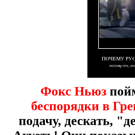
Фокс Ньюз
пойм
беспорядки в Гр
подачу, дескать, "