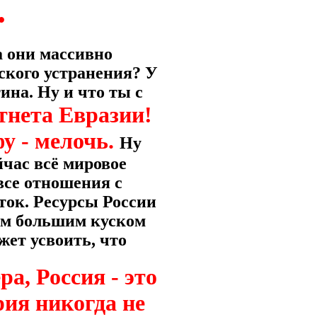
.
а они массивно
ского устранения? У
на. Ну и что ты с
тнета Евразии!
у - мелочь.
Ну
йчас всё мировое
все отношения с
ток. Ресурсы России
ком большим куском
жет усвоить, что
а, Россия - это
ия никогда не