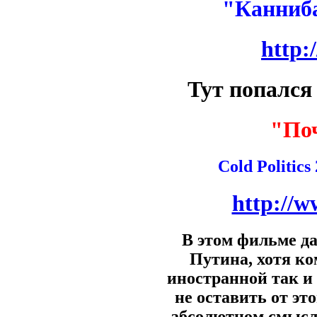
"Канниба
http:
Тут попался
"По
Cold Politics
http://
В этом фильме д
Путина, хотя ко
иностранной так и
не оставить от эт
абсолютном смысле