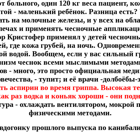
т больного, один 120 кг веса пациент, ко
угой - маленький ребёнок. Разница ест
ть на молочные железы, и у всех на обл
плечах и применять чесночные аппликац
р Кристофер применял у детей чесночн
й, где кожа грубей, на ночь. Одновремен
й водой. Вообщем, если у вас сильный 
анизм чеснок всеми мыслимыми методами
в - много, это просто официальная мед
ечества, - тупит; и её врачи -долбоёбы-
ть аспирин во время гриппа. Высокая т
как раз водка и коньяк хороши - они под
ура - охлаждать вентилятором, мокрой п
физическими методами.
вдогонку прошлого выпуска по канибал