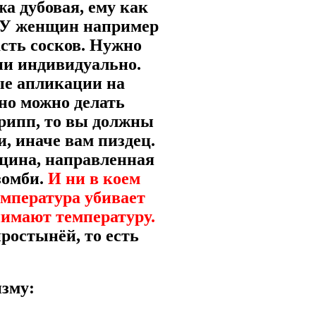
жа дубовая, ему как
ь? У женщин например
асть сосков. Нужно
ии индивидуально.
ые апликации на
но можно делать
грипп, то вы должны
, иначе вам пиздец.
ицина, направленная
зомби.
И ни в коем
емпература убивает
нимают температуру.
ростынёй, то есть
изму: