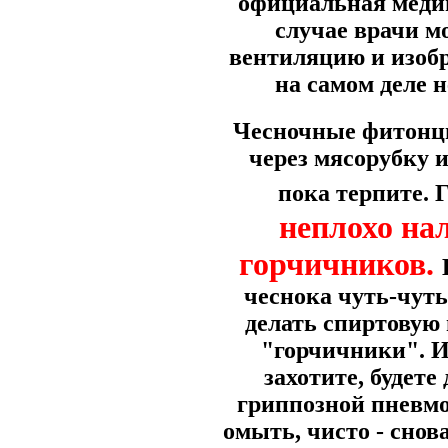
официальная медиц
случае врачи м
вентиляцию и изобра
на самом деле 
Чесночные фитонци
через мясорубку 
пока терпите.
неплохо на
горчичников.
чеснока чуть-чуть
делать спиртовую 
"горчичники". И
захотите, будете
гриппозной пневмо
омыть, чисто - снов