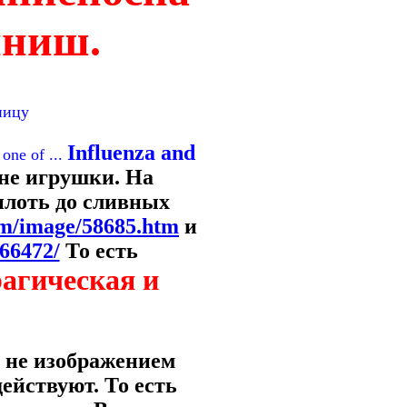
иниш.
аницу
Influenza and
 one of ...
 не игрушки. На
лоть до сливных
om/image/58685.htm
и
66472/
То есть
агическая и
 не изображением
ействуют. То есть