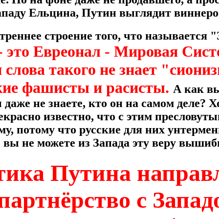
ападу Ельцина, Путин выглядит виннеро
треннее строение того, что называется 
- это Евреонал - Мировая Сис
слова такого не знает "сиониз
ские фашисты и расисты.
А как в
 даже не знаете, кто он на самом деле? Х
красно известно, что с этим пресловуты
у, потому что русские для них унтермен
 вы не можете из Запада эту веру выши
тика Путина направ
партнёрство с Западо