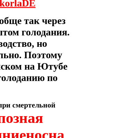
SkorlaDE
обще так через
том голодания.
водство, но
ально. Поэтому
йском на Ютубе
голоданию по
при смертельной
позная
лниеносна