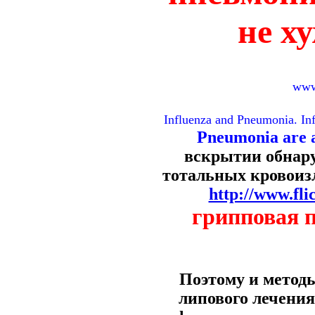
не х
www.
Influenza and Pneumonia. Influ
Pneumonia are a 
вскрытии обнар
тотальных кровоиз
http://www.fl
грипповая 
Поэтому и метод
липового лечения