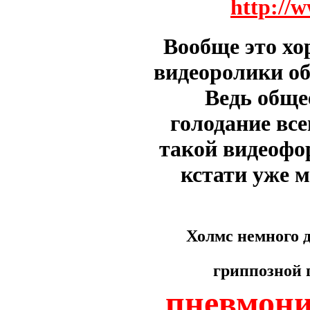
http://
Вообще это хо
видеоролики о
Ведь общее
голодание все
такой видеофо
кстати уже 
Холмс немного 
гриппозной 
пневмони