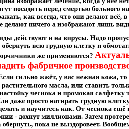
ина изображает лечение, когда у неё нет
огут посадить перед смертью больного н
жать, как всегда, что они делают всё, в
не делают ничего а изображают лишь вид
ды действуют и на вирусы. Надо пропус
и обернуть всю грудную клетку и обмотат
Актуаль
 Горчичники же применяются?
ладить фабричное производств
Если сильно жжёт, у вас нежная кожа, то
 растительного масла, или ставить толь
настойку чеснока и промокая салфетку 
ли даже просто натирать грудную клетк
 делать и научитесь как. От чеснока ещё 
нии - дохнут миллионами. Затем протере
а обернуть, пока не выздоровеет. Вооб