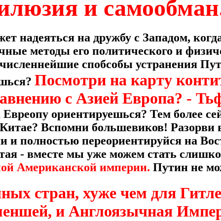
илюзия и самообман
ет надеяться на дружбу с Западом, когд
ные методы его политического и физич
численнейшие спобсобы устранения Пути
Посмотри на карту конти
ешься?
равнению с Азией Европа? - Тьф
а Евреопу ориентируешься? Тем более се
 Китае? Вспомни большевиков! Разорви 
 и полностью переориентируйся на Вос
тая - вместе мы уже можем стать слиш
ой Американской империи.
Путин не мо
ых стран, хуже чем для Гитлер
меншей, и Англоязычная Импер