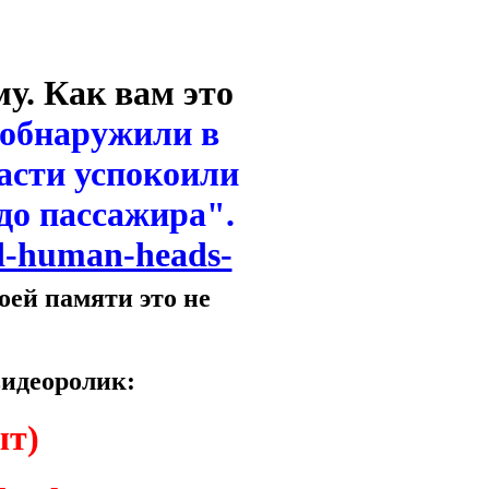
у. Как вам это
 обнаружили в
ласти успокоили
адо пассажира".
ed-human-heads-
оей памяти это не
видеоролик:
ыт)