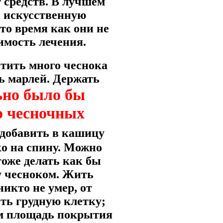
 средств. В лучшем
а искусственную
 то время как они не
имость лечения.
тить много чеснока
ь марлей. Держать
но было бы
о чесночных
 добавить в кашицу
ко на спину. Можно
тоже делать как бы
у чесноком. Жить
никто не умер, от
ть грудную клетку;
щем площадь покрытия