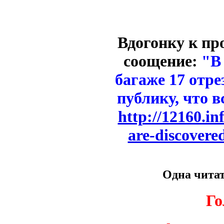
Вдогонку к пр
соощение:
"В
багаже 17 отре
публику, что в
http://12160.i
are-discovere
Одна читат
Го