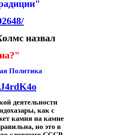
традиции"
02648/
Холмс назвал
на?"
одная Политика
HJ4rdK4o
кой деятельности
идохазары, как с
жет камня на камне
равильна, но это в
осто слившего СССР