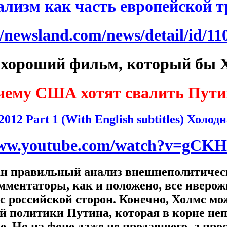
лизм как часть европейской 
//newsland.com/news/detail/id/11
 хороший фильм, который бы 
чему США хотят свалить Пути
 2012 Part 1 (With English subtitles) Хол
www.youtube.com/watch?v=gCK
ан правильный анализ внешнеполитичес
мментаторы, как и положено, все иверож
 с российской сторон. Конечно, Холмс мо
ой политики Путина, которая в корне неп
. Но на фоне даже не продавшего, а пр