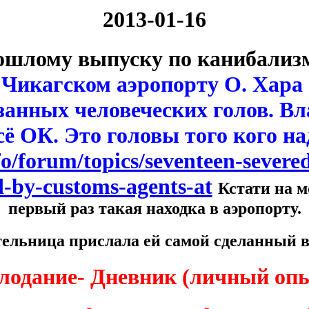
2013-01-16
ошлому выпуску по канибализм
 Чикагском аэропорту О. Хара
занных человеческих голов. В
сё ОК. Это головы того кого н
nfo/forum/topics/seventeen-sever
d-by-customs-agents-at
Кстати на м
первый раз такая находка в аэропорту.
ельница прислала ей самой сделанный 
лодание- Дневник (личный оп