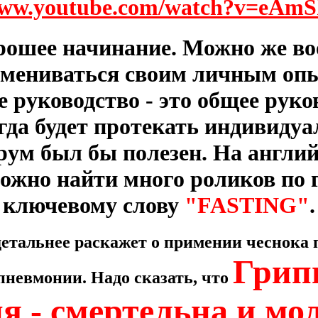
www.youtube.com/watch?v=eAm
рошее начинание. Можно же во
бмениваться своим личным опы
 руководство - это общее руко
гда будет протекать индивиду
рум был бы полезен. На англи
можно найти много роликов по 
ключевому слову
"FASTING"
.
детальнее раскажет о примении чеснока 
Грип
пневмонии. Надо сказать, что
я - смертельна и мо