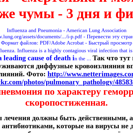
уже чумы - 3 дня и ф
Influenza and Pneumonia - American Lung Association
lung.org/assets/documents/.../i-p.pdf - Перевести эту стр
Формат файлов: PDF/Adobe Acrobat - Быстрый просмотр
enza. Influenza is a highly contagious viral infection that is
leading cause of death i
Так что тут
n the ...
уживаются диффузные кровоизлияния вп
лияний. Фото:
http://www.netterimages.c
ickr.com/photos/pulmonary_pathology/48583
пневмония по характеру геморр
скоропостиженная.
ы лечения должны быть действенными, а
 антибиотиками, которые на вирусы не д