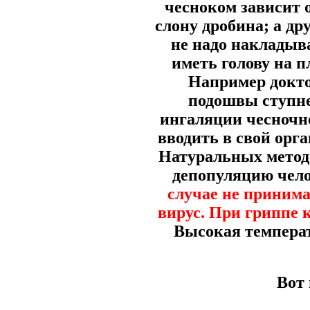
чесноком зависит о
слону дробина; а др
не надо накладыва
иметь голову на 
Например докто
подошвы ступне
ингаляции чесночно
вводить в свой орг
Натуральных методо
депопуляцию челов
случае не принима
вирус. При гриппе 
Высокая температ
Вот 