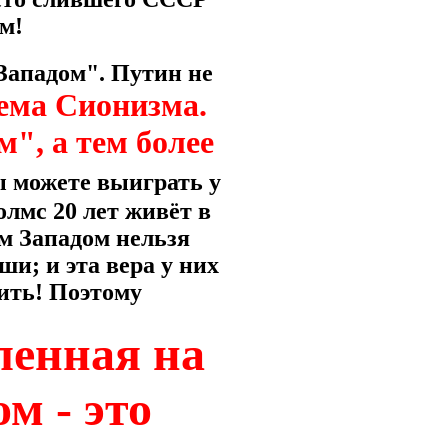
м!
"Западом". Путин не
тема Сионизма.
м", а тем более
ы можете выиграть у
олмс 20 лет живёт в
м Западом нельзя
ши; и эта вера у них
бить! Поэтому
ленная на
м - это