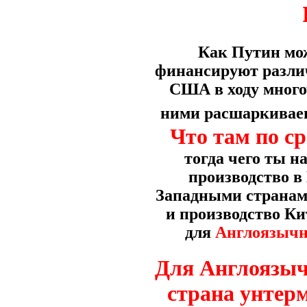
Как Путин мож
финансируют различ
США в ходу много
ними расшаркива
Что там по с
тогда чего ты н
производство в
Западными странами
и производство Ки
для
Англоязычн
Для Англоязычн
страна унтер