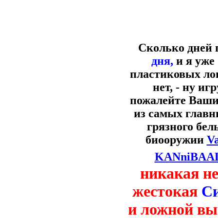
Сколько дней 
дня,
и я уже
пластиковых лоп
нет, - ну и
пожалейте Ваши
из самых главн
грязного бе
биооружии
Va
KANniBAAL
никакая не
жестокая
Си
и ложной вы