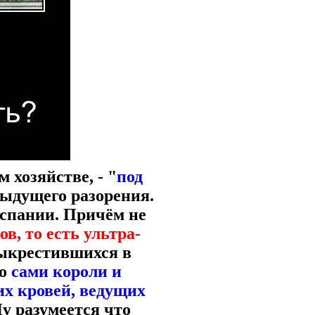
 хозяйстве, - "
под
дыдущего разорения.
Испании. Причём не
в, то есть ультра-
ыкрестившихся в
то
сами короли и
их кровей, ведущих
Ну разумеется что