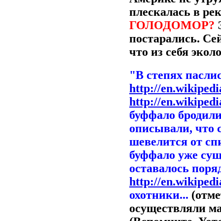
плескалась в ре
ГОЛОДОМОР?
постарались. Се
что из себя экол
"В степях пасли
http://en.wikiped
http://en.wikiped
буффало бродили
описывали, что с
шевелится от спи
буффало уже сущ
оставалось поря
http://en.wikiped
охотники...
(отм
осуществляли м