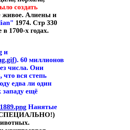
было создать
ё живое. Алиены и
dian"
1974. Стр 330
в 1700-х годах.
g
и
g.gif
). 60 миллионов
ез числа. Они
 что вся степь
оду едва ли один
к западу ещё
_1889.png
Нанятые
О СПЕЦИАЛЬНО!)
животных.