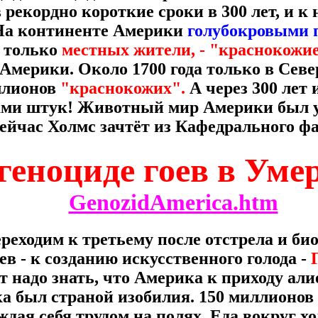
рекордно короткие сроки в 300 лет, и к 
 На континенте Америки
голубокровыми
 только
местных жители, - "краснокожие
мерики. Около 1700 года только в Сев
ллионов
"краснокожих".
А через 300 лет 
ами штук! Животный мир Америки был у
ейчас Холмс зачтёт из Кафедрального фа
геноциде гоев в Уме
GenozidAmerica.htm
реходим к третьему после отстрела и би
в - к созданию искусственного голода -
т надо знать, что Америка к приходу ал
а был страной изобилия. 150 миллионов
дая себя трудом на полях. Еда вокруг хо