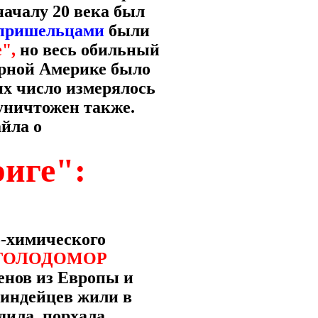
началу 20 века был
 пришельцами
были
",
но весь обильный
ерной Америке было
их число измерялось
ничтожен также.
йла о
риге":
о-химического
ГОЛОДОМОР
иенов из Европы и
 индейцев жили в
дила, порхала,