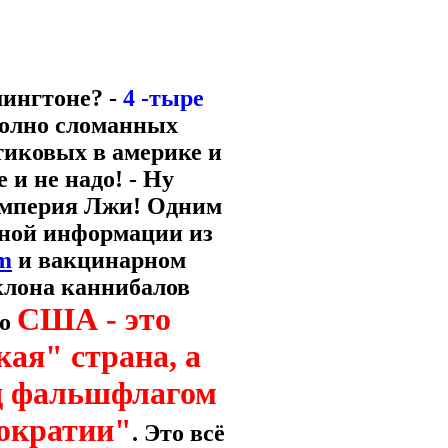
шингтоне? -
4 -тыре
 полно сломанных
тиковых в америке и
 и не надо! - Ну
 Империя Лжи! Одним
ьной информации из
m
и вакцинарном
лона каннибалов
США - это
то
ая" страна, а
 фальшфлагом
мократии"
. Это всё