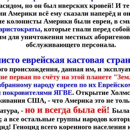
сидом, но он был иверских кровей! И те 
ии Америки всё ему сказали наперёд и о
ые колонисты Америки были евреи, в смы
аристократы,
которые гнали перед собой
м для уничтожения местных аборигенов 
обслуживающего персонала.
исто еврейская кастовая стра
го происхождения, данная им, и эксплу
 не первая по счёту на этой планете "Зе
збранному народу евреев по их Еврейско
 покровителями ЯГВЕ
. Открытие Холмса
живания США, - что Америка это не толь
но и всегда была ей!
тура, -
Была
; а все остальные группы народов которы
ид! Геноцид всего коренного населения