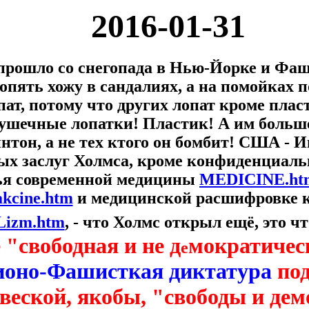
2016-01-31
прошло со снегопада в Нью-Йорке и Фа
 опять хожу в сандалиях, а на помойках
ат, потому что других лопат кроме плас
грушечные лопатки! Пластик! А им больше
нтон, а не тех ктого он бомбит! США -
ых заслуг Холмса, кроме конфиденциал
лья современной медицины
MEDICINE.ht
kcine.htm
и медицинской расшифровке к
izm.htm
, - что Холмс открыл ещё, это ч
 "свободная и не д
мократическ
е
оно-Фашисткая диктатура
под
веской, якобы, "свободы и де