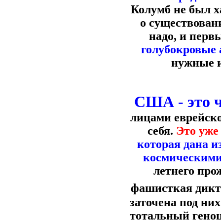
Колумб не был ха
о существован
надо, и перв
голубокровые 
нужные и
США - это ч
лицами еврейско
себя.
Это уже
которая дана и
космическими
летнего про
фашисткая дикта
заточена под них
тотальный геноц