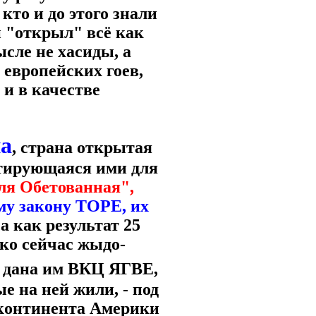
кто и до этого знали
н "открыл" всё как
сле не хасиды, а
 европейских гоев,
и в качестве
на
, страна открытая
атирующаяся ими для
мля Обетованная",
му закону ТОРЕ, их
 как результат 25
ко сейчас жыдо-
 дана им ВКЦ ЯГВЕ,
е на ней жили, - под
 континента Америки