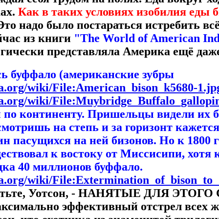
ках.
Как в таких условиях изобилия еды 
Это надо было постараться истребить вс
йчас из книги
"The World of American In
огически представляла Америка ещё даже 
сь буффало (американские зубры
ia.org/wiki/File:American_bison_k5680-1.jp
ia.org/wiki/File:Muybridge_Buffalo_gallopin
 по континенту. Пришельцы видели их б
мотришь на степь и за горизонт кажется,
н пасущихся на ней бизонов. Но к 1800 г
ествовал к востоку от Миссисипи, хотя 
дка 40 миллионов буффало.
ia.org/wiki/File:Extermination_of_bison_to
етьте, Уотсон, - НАНЯТЫЕ ДЛЯ ЭТОГ
аксимально эффективный отстрел всех 