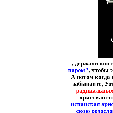
, держали конт
паром"
, чтобы 
А потом когда
забывайте, Уо
радикальны
христианств
испанская арис
свою родосл