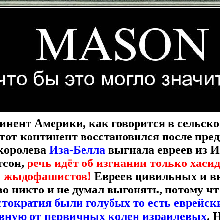
инент Америки, как говорится в сельском
этот континент восстановился после пре
 королева
Иза-Белла
выгнала евреев из 
тсон,
речь идёт об изгнании только хасидо
х жыдофашистов!
Евреев цивильных и в
о никто и не думал выгонять, потому ч
тократия были голубых то есть еврейск
овную от первичных колен израилевых
. 