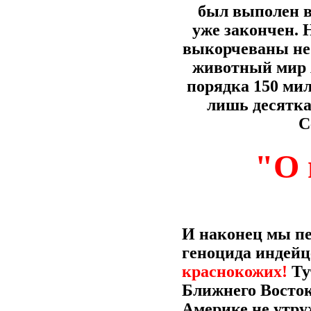
был выполен в 
уже закончен.
выкорчеваны не
животный мир А
порядка 150 ми
лишь десятк
С
"О 
И наконец мы пе
геноцида индейце
краснокожих!
Ту
Ближнего Восток
Америке не утруж