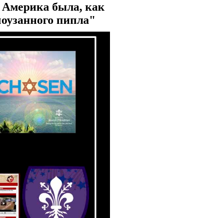
!
Америка была, как
чоузанного пипла"