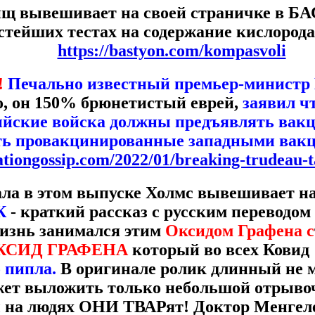
ищ вывешивает на своей страничке в 
стейших тестах на содержание кислорода
https://bastyon.com/kompasvoli
!
Печально известный премьер-министр
о, он 150% брюнетистый еврей,
заявил ч
ийские войска должны предъявлять вак
ь провакцинированные западными вак
ationgossip.com/2022/01/breaking-trudeau-
ла в этом выпуске Холмс вывешивает на
К
- краткий рассказ с русским переводом
изнь занимался этим
Оксидом Графена с
КСИД ГРАФЕНА
который во всех Ковид
о пипла.
В оригинале ролик длинный не 
ожет выложить только небольшой отрыво
 на людях ОНИ ТВАРят! Доктор Менгеле