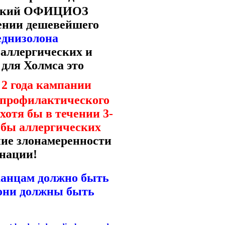
инский ОФИЦИОЗ
нении дешевейшего
еднизолона
аллергических и
для Холмса это
 2 года кампании
 профилактического
я бы в течении 3-
я бы аллергических
ение злонамеренности
нации!
канцам должно быть
 они должны быть