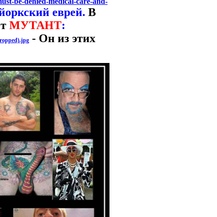
must-be-denied-medical-care-and-
йоркский еврей.
В
от
МУТАНТ
:
- Он из этих
ropped).jpg