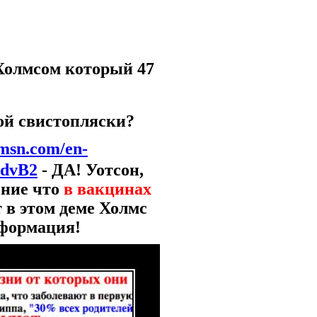
Холмсом который 47
той свистопляски?
.msn.com/en-
TdvB2
- ДА! Уотсон,
ение что
в вакцинах
 в этом деме Холмс
нформация!