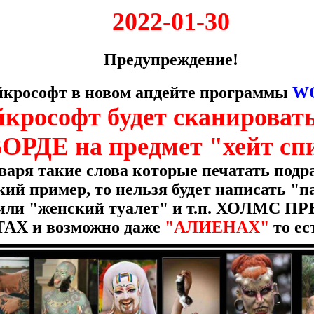
2022-01-30
Предупреждение!
йкрософт в новом апдейте программы
W
крософт будет сканировать
ВОРДЕ на предмет "хейт сп
варя такие слова которые печатать подр
ский пример, то нельзя будет написать 
 или "женский туалет" и т.п. ХОЛМС
Х и возможно даже
"АЛИЕНАХ"
то е