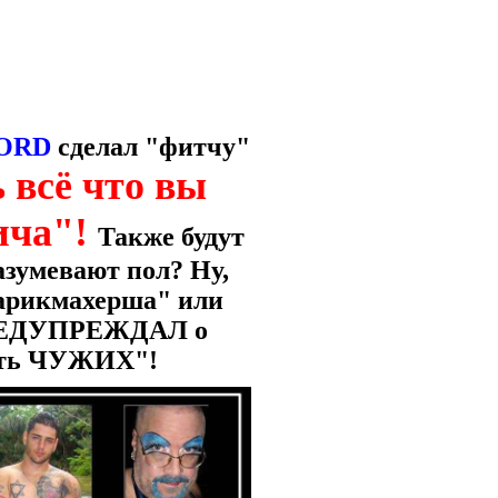
ORD
сделал "фитчу"
 всё что вы
ича"!
Также будут
азумевают пол? Ну,
"парикмахерша" или
 ПРЕДУПРЕЖДАЛ о
сть ЧУЖИХ"!