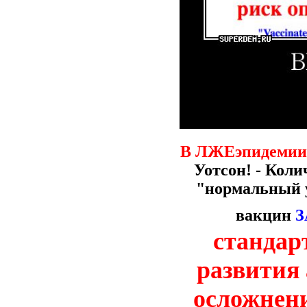
В ЛЖЕэпидемии 
Уотсон! - Кол
"нормальный 
вакцин
З
стандар
развития
осложнен