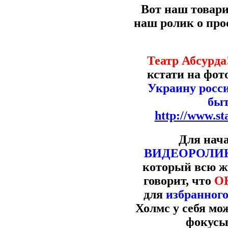
Вот наш товар
наш ролик о про
Театр Абсурда
кстати на фот
Украину росс
быт
http://www.st
Для нача
ВИДЕОРОЛИ
который всю ж
говорит, что
О
для
избранног
Холмс у себя м
фокусы