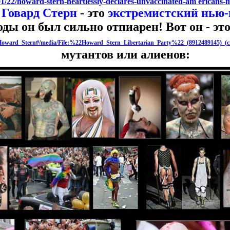
01/22/howard-stern-heartlessly-declares-unvaccinated-am ericans-
Говард Стерн
- это
экстремистский нью-
годы он был сильно отпиарен! Вот он - эт
ki/Howard_Stern#/media/File:%22Howard_Stern_Libertarian_Party%22_(8912489145)_(c
мутантов или алиенов: