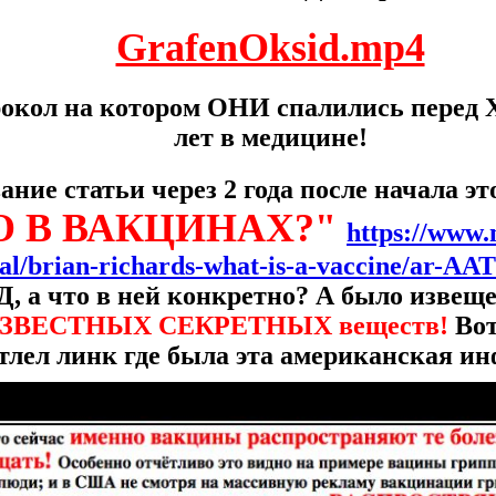
GrafenOksid.mp4
рокол на котором ОНИ спалились перед 
лет в медицине!
ание статьи через 2 года после начала э
О В ВАКЦИНАХ?"
https://www
cal/brian-richards-what-is-a-vaccine/ar-AA
 а что в ней конкретно? А было извещ
ЕИЗВЕСТНЫХ СЕКРЕТНЫХ веществ!
Вот
тлел линк где была эта американская и