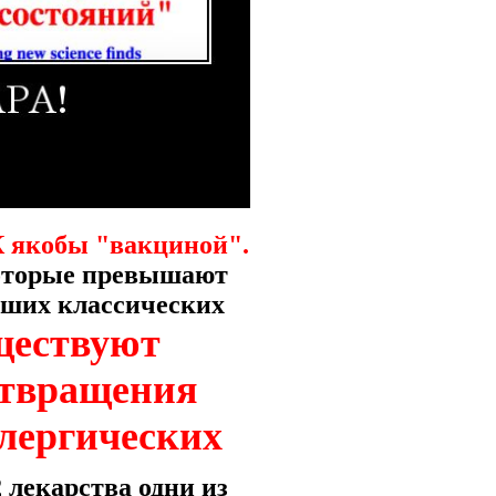
 якобы "вакциной".
которые превышают
вших классических
ществуют
отвращения
ллергических
 лекарства одни из