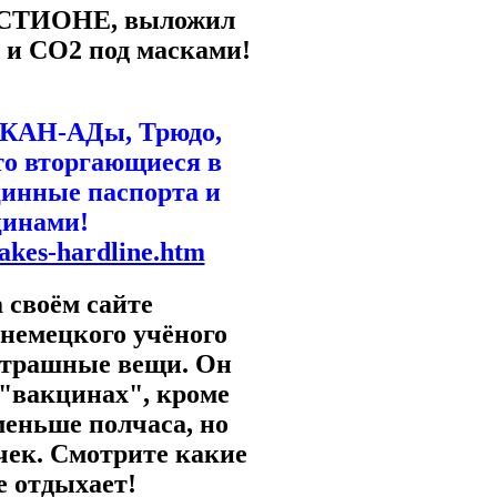
БАСТИОНЕ, выложил
 и СО2 под масками!
 КАН-АДы, Трюдо,
то вторгающиеся в
цинные паспорта и
цинами!
takes-hardline.htm
 своём сайте
 немецкого учёного
трашные вещи. Он
 "вакцинах", кроме
меньше полчаса, но
чек. Смотрите какие
 отдыхает!