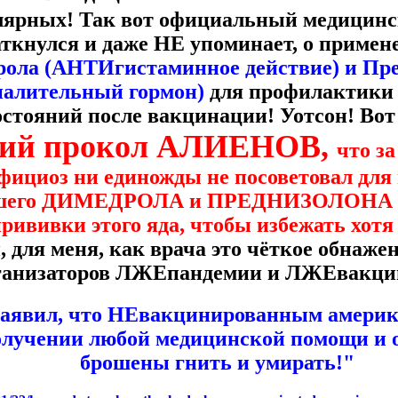
лярных! Так вот официальный медиц
аткнулся и даже НЕ упоминает, о приме
ола (АНТИгистаминное действие) и Пр
палительный гормон)
для профилактики 
стояний после вакцинации! Уотсон! Вот 
ший прокол АЛИЕНОВ,
что за
ициоз ни единожды не посоветовал для
йшего ДИМЕДРОЛА и ПРЕДНИЗОЛОНА хот
 прививки этого яда, чтобы избежать хот
, для меня, как врача это чёткое обнаж
ганизаторов ЛЖЕпандемии и ЛЖЕвакци
заявил, что НЕвакцинированным амери
получении любой медицинской помощи и
брошены гнить и умирать!"