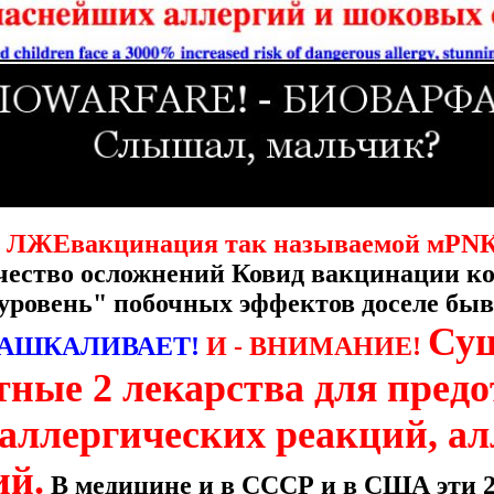
ЛЖЕвакцинация так называемой мРNК
ичество осложнений Ковид вакцинации 
уровень" побочных эффектов доселе бы
Су
АШКАЛИВАЕТ!
И - ВНИМАНИЕ!
тные 2 лекарства для пред
 аллергических реакций, а
ий.
В медицине и в СССР и в США эти 2