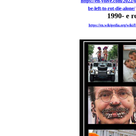
https://en-volve.com/2022/
be-left-to-rot-die-alone/
1990- е 
https://en.wikipedia.org/wi