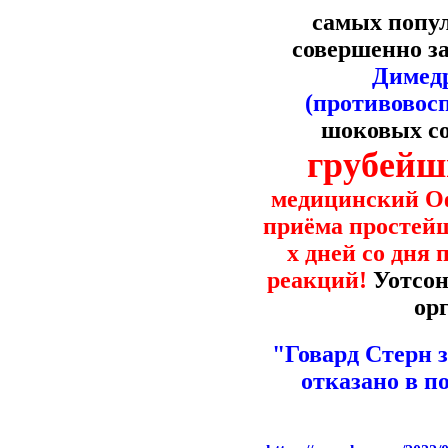
самых попу
совершенно з
Димедр
(противовос
шоковых со
грубей
медицинский Оф
приёма просте
х дней со дня
реакций!
Уотсон
ор
"Говард Стерн 
отказано в 