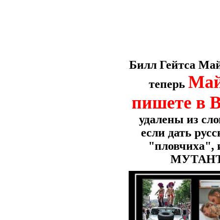
Билл Гейтса Ма
Май
теперь
пишете в 
удалены из сло
если дать рус
"пловчиха",
МУТАНТА