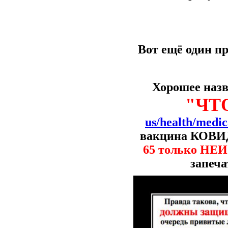
Вот ещё один п
Хорошее назв
"ЧТ
us/health/medi
вакцина КОВИД,
65 только Н
запеча