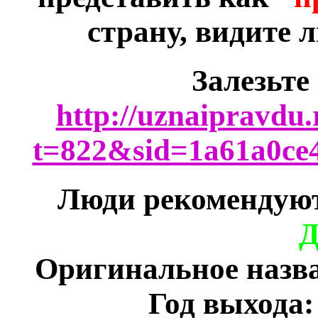
страну, видите 
Залезьте
http://uznaipravdu
t=822&sid=1a61a0ce4
Люди рекомендуют
Д
Оригинальное назва
Год выхода: