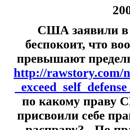
20
США заявили в 
беспокоит, что в
превышают пределы
http://rawstory.com
_exceed_self_defens
по какому праву 
присвоили себе пра
расправу? - По пр