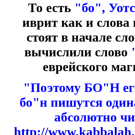
То есть
"бо", Уот
иврит как и слова
стоят в начале сл
вычислили слово
еврейского ма
"Поэтому БО"Н его
бо"н пишутся одина
абсолютно чи
http://www.kabbalah