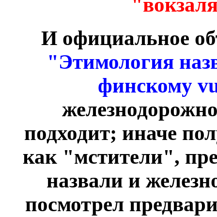
"вокзаля
И официальное объ
"Этимология назв
финскому vu
железнодорожно
подходит; иначе по
как "мстители", пр
назвали и железн
посмотрел предвари