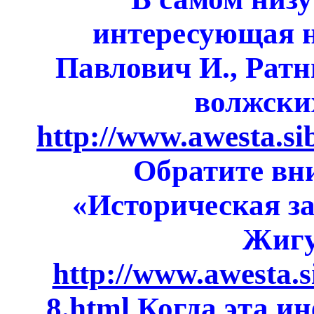
интересующая н
Павлович И., Ратн
волжски
http://www.awesta.si
Обратите вни
«Историческая за
Жигу
http://www.awesta.s
8.html
Когда эта и