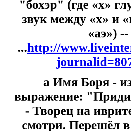
"бохэр" (где «х» г
звук между «х» и «
«аэ») -
...
http://www.liveint
journalid=80
а Имя Боря
-
и
выражение:
"Приди
- Творец на иврите
смотри. Перешёл в 