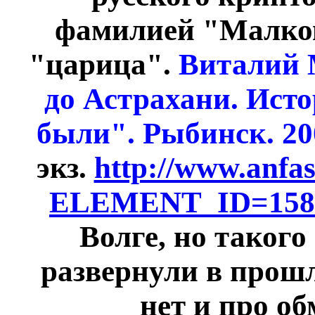
фамилией "Малков
"царица".
Виталий 
до Астрахани. Исто
были". Рыбинск. 200
экз.
http://www.anfa
ELEMENT_ID=158
Волге, но таког
развернули в прош
нет и про об