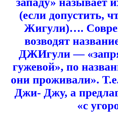
западу» называет 
(если допустить, 
Жигули)…. Совре
возводят названи
ДЖИгули — «запр
гужевой», по назван
они проживали». Т.е
Джи- Джу, а предла
«с угор