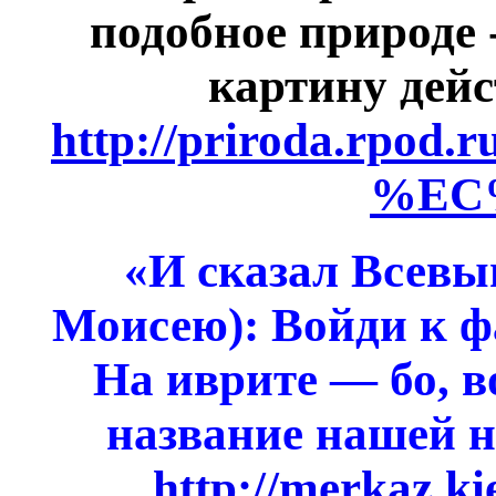
подобное природе 
картину дейс
http://priroda.rpo
%EC
«И сказал Всев
Моисею): Войди к ф
На иврите — бо, в
название нашей н
...
http://merkaz.k