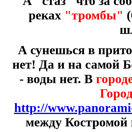
А "стаз" что за соб
реках
"тромбы"
(
ш
А сунешься в прито
нет! Да и на самой Б
- воды нет. В
город
Горо
http://www.panorami
между Костромой