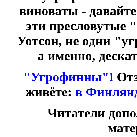
виноваты - давайте
эти пресловутые 
Уотсон, не одни "у
а именно, деска
"Угрофинны"!
Отз
живёте:
в Финлянд
Читатели допо
мате