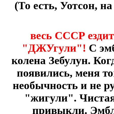
(То есть, Уотсон, н
весь СССР ездит
"ДЖУгули"!
С эм
колена Зебулун. Ког
появились, меня то
необычность и не ру
"жигули". Чистая
привыкли. Эмб