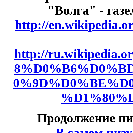
"Волга" - газ
http://en.wikipedia.o
http://ru.wikipedi
8%D0%B6%D0%B
0%9D%D0%BE%D
%D1%80%
Продолжение пи
В самом низу