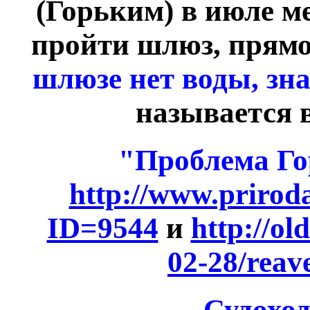
(Горьким) в июле ме
пройти шлюз, прямо
шлюзе нет воды, з
называется в
"Проблема Го
http://www.priroda
ID=9544
и
http://ol
02-28/reav
Судоход