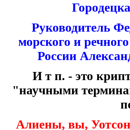
Городецка
Руководитель Фе
морского и речног
России Алекса
И т п. - это кри
"научными терминам
п
Алиены, вы, Уотсон