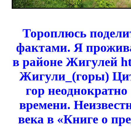
Тороплюсь подели
фактами. Я прожив
в районе Жигулей htt
Жигули_(горы) Ци
гор неоднократно 
времени. Неизвест
века в «Книге о пр