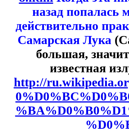
назад попалась м
действительно прак
Самарская Лука
(С
большая, значи
известная изл
http://ru.wikipedi
0%D0%BC%D0%B
%BA%D0%B0%D1
%D0%