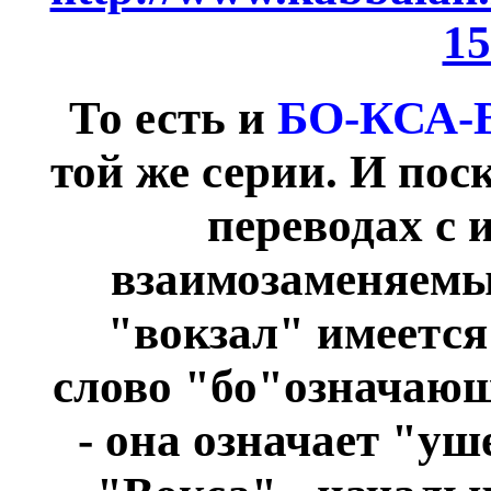
15
То есть и
БО-КСА-
той же серии. И
поск
переводах с 
взаимозаменяемы,
"вокзал" имеется
слово "бо"означающе
- она означает "уш