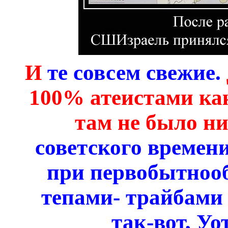
И
те совсем свежие.
100% атеистами как
там не было ни
советского времен
при первобытноо
тепами- трайбами 
так-вот, Уо