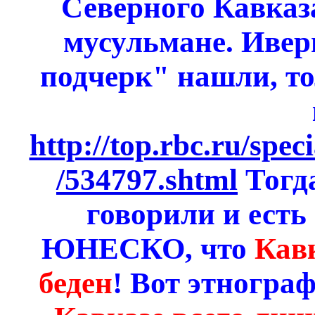
Северного Кавказа
мусульмане.
Ивер
подчерк"
нашли, то
http://top.rbc.ru/spe
/534797.shtml
Тогда
говорили и ест
ЮНЕСКО, что
Кав
беден
! Вот этногра