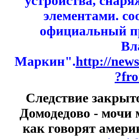
устройства, снар
элементами. с
официальный п
Вл
Маркин".
http://new
?fr
Следствие закрыто
Домодедово - мочи 
как говорят амер