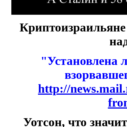
Криптоизраильяне
на
"Установлена л
взорвавшег
http://news.mail
fro
Уотсон, что значи