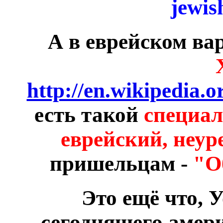
jewis
А в еврейском ва
http://en.wikipedia.
есть такой
специал
еврейский, неуре
пришельцам -
"О
Это ещё что, У
сегодняшего амери