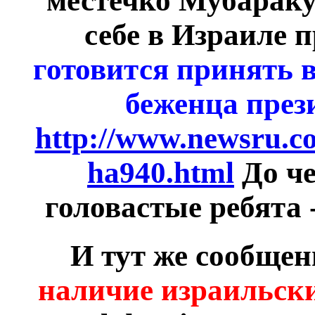
местечко Мубараку
себе в Израиле 
готовится принять в
беженца през
http://www.newsru.co
ha940.html
До че
головастые ребята -
И тут же сообще
наличие израильск