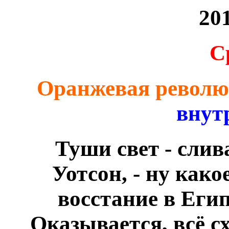
20
С
Оранжевая револю
внут
Туши свет - слив
Уотсон, - ну как
восстание в Еги
Оказывается, всё сх