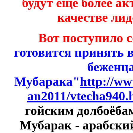
будут ещё более а
качестве лид
Вот поступило 
готовится принять в
беженца
Мубарака"
http://ww
an2011/vtecha940.
гойским долбоёбам
Мубарак - арабский