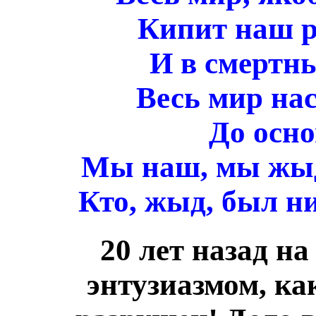
Кипит наш 
И в смертны
Весь мир на
До осно
Мы наш, мы жыд
Кто, жыд, был ни
20 лет назад н
энтузиазмом, ка