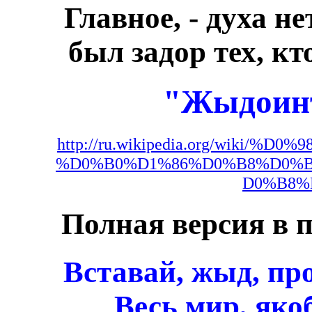
Главное, - духа не
был задор тех, кт
"Жыдоинт
http://ru.wikipedia.org/wik
%D0%B0%D1%86%D0%B8%D0%
D0%B8%
Полная версия в 
Вставай, жыд, пр
Весь мир, яко