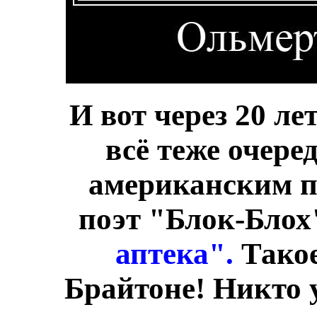
И вот через 20 ле
всё теже очере
американским п
поэт "Блок-Бло
аптека".
Такое
Брайтоне! Никто у