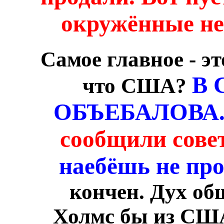
окружённые не
Самое главное - эт
В 
что США?
ОБЪЕБАЛОВА
сообщили сове
наебёшь не пр
кончен. Дух об
Холмс бы из США