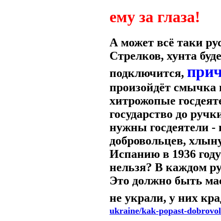
ему за глаза!
А может всё таки ру
Стрелков, хунта буд
прич
подключится,
произойдёт смычка 
хитрожопые госдеят
государство до ручк
нужны госдеятели - 
добровольцев, хлын
Испанию в 1936 год
нельзя? В каждом ру
Это должно быть мас
не украли, у них кра
ukraine/kak-popast-dobrovo