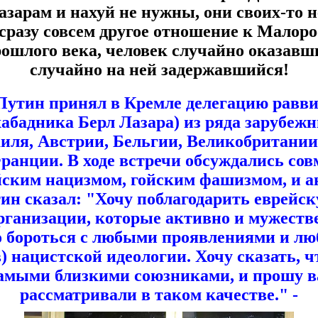
арам и нахуй не нужны, они своих-то н
 сразу совсем другое отношение к Малор
ошлого века, человек случайно оказавши
случайно на ней задержавшийся!
утин принял в Кремле делегацию равви
абадника Берл Лазара) из ряда зарубежн
иля, Австрии, Бельгии, Великобритании
ранции. В ходе встречи обсуждались сов
ойским нацизмом, гойским фашизмом, и 
ин сказал: "Хочу поблагодарить еврейс
рганизации, которые активно и мужеств
о бороться с любыми проявлениями и л
в) нацистской идеологии. Хочу сказать, ч
амыми близкими союзниками, и прошу ва
рассматривали в таком качестве." -