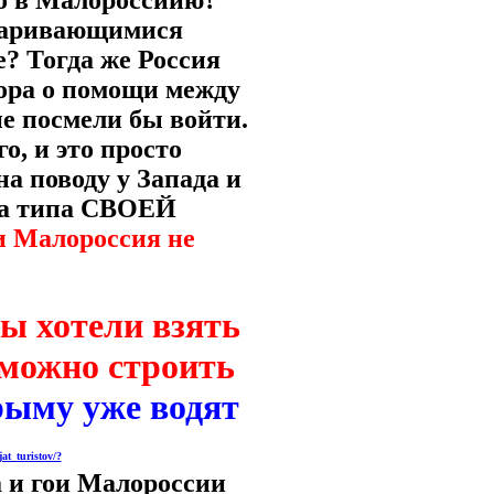
во в Малороссиию?
варивающимися
? Тогда же Россия
вора о помощи между
не посмели бы войти.
о, и это просто
на поводу у Запада и
на типа СВОЕЙ
и Малороссия не
ы хотели взять
 можно строить
рыму уже водят
at_turistov/?
 и гои Малороссии