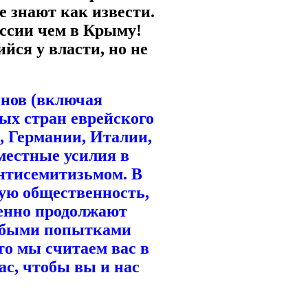
е знают как извести.
оссии чем в Крыму!
йся у власти, но не
нов (включая
ых стран еврейского
, Германии, Италии,
местные усилия в
антисемитизьмом. В
кую общественность,
енно продолжают
юбыми попытками
то мы считаем вас в
с, чтобы вы и нас