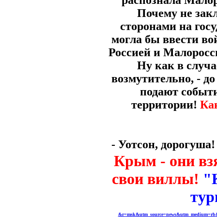
распознала Малор
Почему не за
сторонами на гос
могла бы ввести во
Россией и Малоросси
Ну как в случа
возмутительно, - до
подают событ
территории!
Ка
- Уотсон, дорогуша
Крым - они вз
свои виллы!
"
тур
&r=msk&utm_source=news&utm_medium=rb&