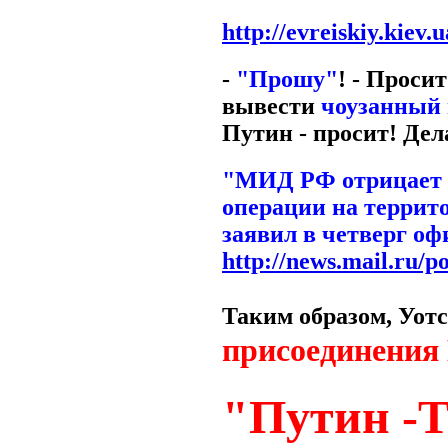
http://evreiskiy.kiev
-
"Прошу"
! - Проси
вывести
чоузанный
Путин - просит! Дела
"МИД РФ отрицает в
операции на террит
заявил в четверг о
http://news.mail.ru/p
Таким образом, Уотс
присоединения 
"Путин -