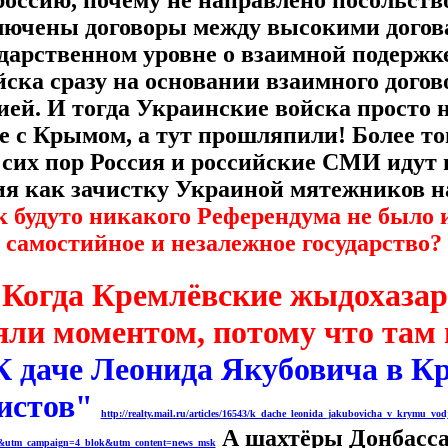
оссию, почему не направлено посольст
ключены договоры между высокими дого
ударственном уровне о взаимной подержке
йска сразу на основании взаимного дого
ей. И тогда Украинские войска просто 
е с Крымом, а тут прошляпили! Более тог
 сих пор Россия и российские СМИ идут 
ия как зачистку Украиной мятежников 
к будуто никакого Референдума не было 
самостийное и незалежное государство?
Когда Кремлёвские жыдохазар
!
яли моментом, потому что там
К даче Леонида Якубовича в К
истов"
http://realty.mail.ru/articles/16543/k_dache_leonida_jakubovicha_v_krymu_vodj
А шахтёры Донбасса
utm_campaign=4_blok&utm_content=news_msk