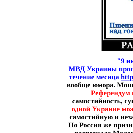
"9 и
МВД Украины прогн
течение месяца
htt
вообще юмора. Мошт
Референдум 
самостийность, су
одной Украине мо
самостийную и нез
Но Россия же призн