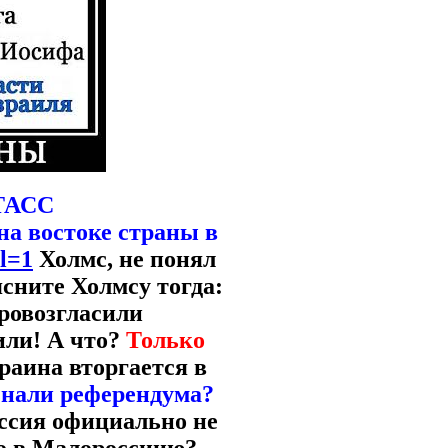
-ТАСС
а востоке страны в
il=1
Холмс, не понял
сните Холмсу тогда:
ровозгласили
или! А что?
Только
раина вторгается в
нали референдума?
оссия официально не