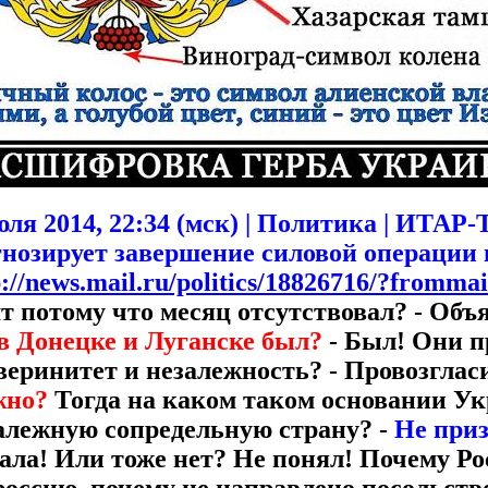
юля 2014, 22:34 (мск) | Политика | ИТАР
озирует завершение силовой операции н
p://news.mail.ru/politics/18826716/?fromma
 потому что месяц отсутствовал? - Объя
в Донецке и Луганске был?
- Был! Они п
веринитет и незалежность? - Провозглас
жно?
Тогда на каком таком основании Ук
алежную сопредельную страну? -
Не приз
ала! Или тоже нет? Не понял! Почему Р