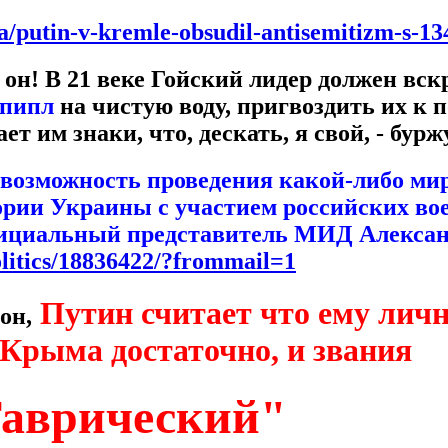
.ua/putin-v-kremle-obsudil-antisemitizm-s-1
т он! В 21 веке Гойский лидер должен вс
 пипл
на чистую воду, пригвоздить их к п
ет им знаки, что, дескать, я свой, - бур
озможность проведения какой-либо ми
ории Украины с участием российских в
фициальный представитель МИД Алекса
olitics/18836422/?frommail=1
Путин считает что ему личн
он,
Крыма достаточно, и звания
Таврический"