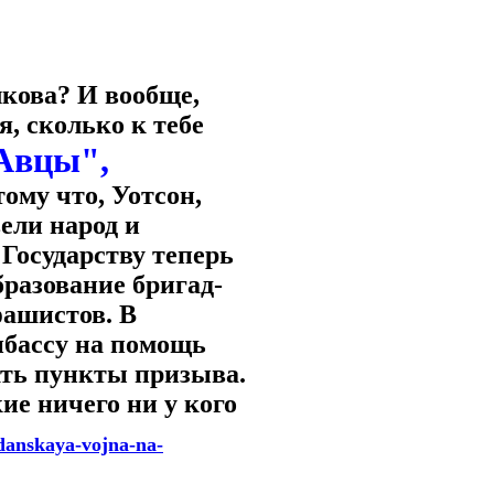
лкова? И вообще,
я, сколько к тебе
Авцы",
ому что, Уотсон,
ели народ и
 Государству теперь
бразование бригад-
фашистов. В
нбассу на помощь
ать пункты призыва.
ие ничего ни у кого
danskaya-vojna-na-