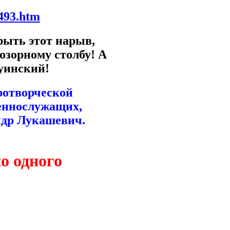
3493.htm
крыть этот нарыв,
озорному столбу! А
жуинский!
ротворческой
оеннослужащих,
ндр Лукашевич.
о одного