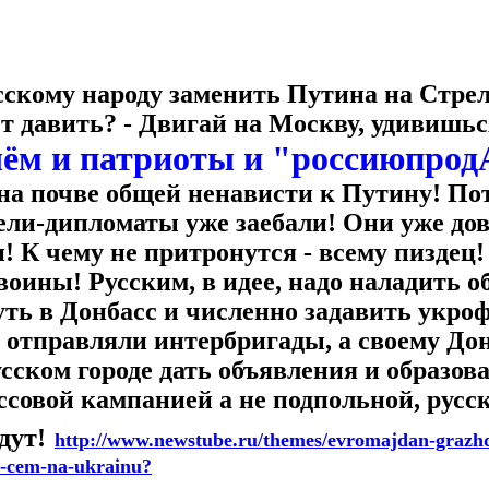
сскому народу заменить Путина на Стре
ет давить? - Двигай на Москву, удивишьс
ём и патриоты и "россиюпрод
на почве общей ненависти к Путину!
Пот
ели-дипломаты уже заебали! Они уже дов
и! К чему не притронутся - всему пиздец!
воины! Русским, в идее, надо наладить о
уть в Донбасс и численно задавить укро
у отправляли интербригады, а своему До
сском городе дать объявления и образов
совой кампанией а не подпольной, русск
дут!
http://www.newstube.ru/themes/evromajdan-grazh
l-cem-na-ukrainu?