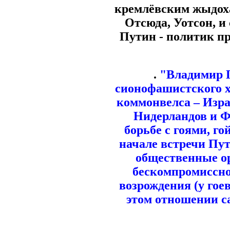
кремлёвским жыдохаз
Отсюда, Уотсон, и
Путин - политик пр
.
"Владимир П
сионофашистского х
коммонвелса – Изра
Нидерландов и Ф
борьбе с гоями, г
начале встречи Пут
общественные о
бескомпромиссн
возрождения (у гое
этом отношении с