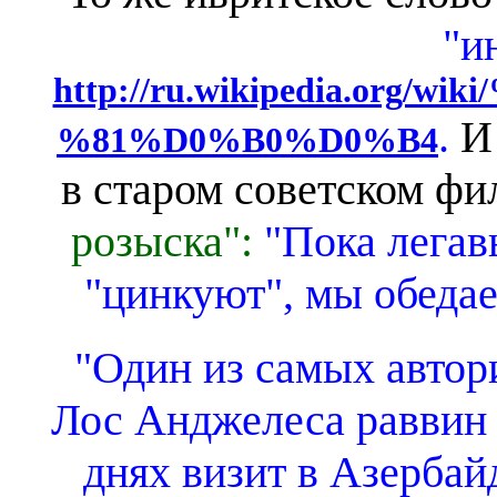
"и
http://ru.wikipedia.or
.
И
%81%D0%B0%D0%B4
в старом советском ф
розыска":
"Пока легав
"цинкуют", мы обедае
"Один из самых автор
Лос Анджелеса раввин
днях визит в Азерба