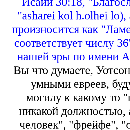
Исайи 30:18, "Благос
"asharei kol h.olhei lo)
произносится как "Ламе
соответствует числу 36"
нашей эры по имени A
Вы что думаете, Уотсон
умными евреев, буду
могилу к какому то "
никакой должностью, 
человек", "фрейфе", "