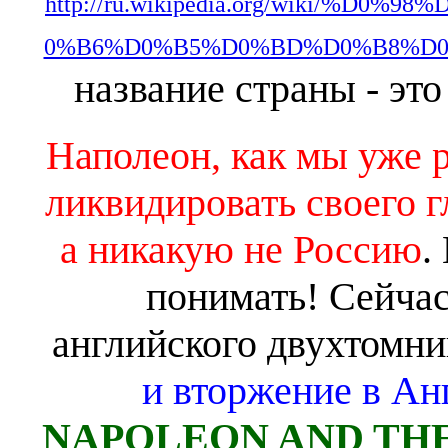
http://ru.wikipedia.org/wiki/%
0%B6%D0%B5%D0%BD%D0%B8%D0%B5
название страны - это
Наполеон, как мы уже р
ликвидировать своего г
а никакую не Россию
.
понимать! Сейчас
английского двухтомни
и вторжение в Ан
NAPOLEON AND THE