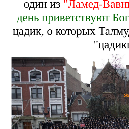
один из
"Ламед-Вавн
день приветствуют Бог
цадик, о которых Талму
"цадики