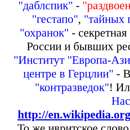
"даблспик"
-
"раздвое
"гестапо"
,
"тайных 
"охранок"
-
секретная
России и бывших ре
"Институт "Европа-Аз
центре в Герцлии"
- 
"контразведок"
! Ил
Нас
http://en.wikipedia.o
То же ивритское слов