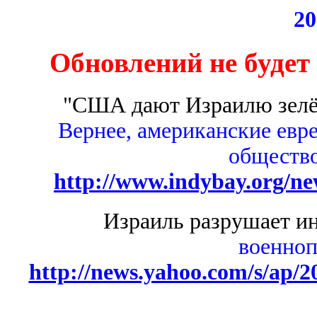
20
Обновлений не будет 
"США дают Израилю зелё
Вернее, американские евр
общество
http://www.indybay.org/ne
Израиль разрушает и
военно
http://news.yahoo.com/s/ap/