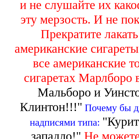
и не слушайте их как
эту мерзость. И не по
Прекратите лакать
американские сигарет
все американские то
сигаретах Марлборо 
Мальборо и Уинсто
Клинтон!!!"
Почему бы дл
"Кури
надписями типа:
западло!"
Не можете