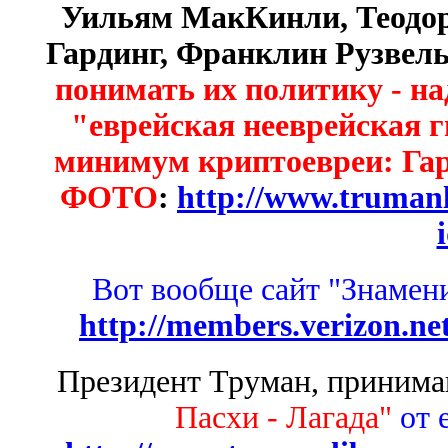
Уильям МакКинли, Теодор
Гардинг, Франклин Рузвель
понимать их политику - над
"еврейская нееврейская г
минимум криптоевреи: Га
ФОТО
:
http://www.trumanl
Вот вообще сайт "Знамен
http://members.verizon.n
Президент Труман, приним
Пасхи - Лагада"
от 