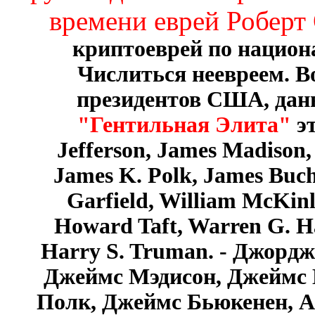
времени еврей Роберт
криптоеврей по национ
Числиться неевреем. Во
президентов США, да
"Гентильная Элита"
э
Jefferson, James Madison
James K. Polk, James Buc
Garfield, William McKinl
Howard Taft, Warren G. Ha
Harry S. Truman. - Джорд
Джеймс Мэдисон, Джеймс
Полк, Джеймс Бьюкенен, 