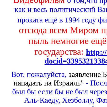
о том,
что п
как и весь политический В
проката ещё в 1994 году фи
отсюда всем Миром пр
пыль немногие ещё
государства:
http:/
docid=3395321338
Вот, пожалуйста,
заявление 
нападать на Израиль"
- Посл
был бы если бы не был через
Аль-Каеду, Хезболлу, Фат