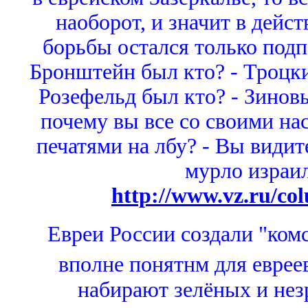
наоборот, и значит в дейс
борьбы остался только подп
Бронштейн был кто? - Троцки
Розефельд был кто? - Зинов
почему вы все со своими н
печатями на лбу? - Вы видит
мурло израи
http://www.vz.ru/co
Евреи России создали "ком
вполне понятнм для еврее
набирают зелёных и нез