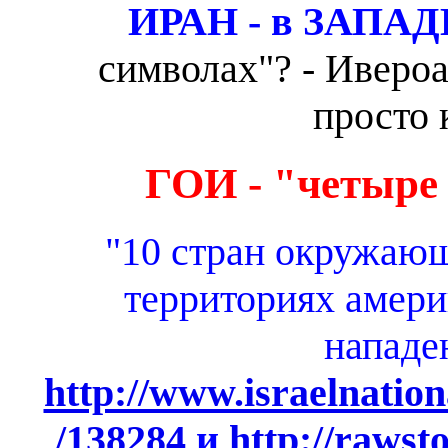
ИРАН - в ЗАПАД
символах"? - Иверо
просто 
ГОИ - "четыре 
"10 стран окружаю
территориях амери
нападе
http://www.israelnati
/138284
и
http://rawst