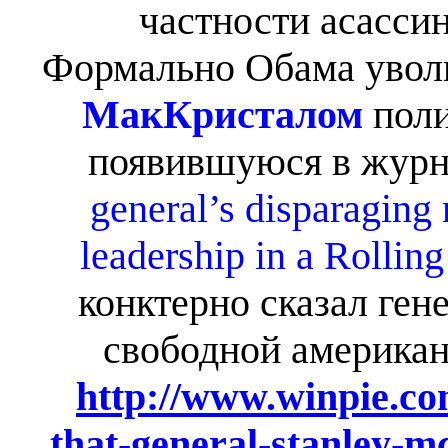
частности асасси
Формально Обама уволи
МакКристалом
поли
появившуюся в жур
general’s disparaging
leadership in a Rolling
конктерно сказал ген
свободной американ
http://www.winpie.co
that-general-stanley-mc