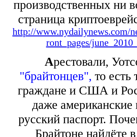
производственных ни в
страница криптоевре
http://www.nydailynews.com/ne
ront_pages/june_2010_
А
рестовали, Уотс
"брайтонцев",
то есть
граждане и США и Ро
даже американские 
русский паспорт. Почем
Брайтоне найдёте в