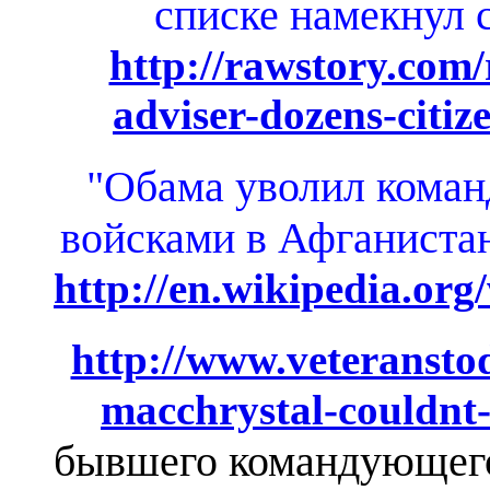
списке намекнул 
http://rawstory.com/
adviser-dozens-citize
"Обама уволил кома
войсками в Афганиста
http://en.wikipedia.or
http://www.veteransto
macchrystal-couldnt-
бывшего командующе