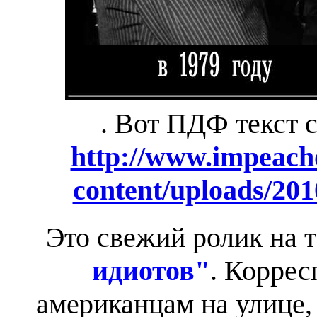
. Вот ПДФ текст с
http://www.impeac
content/uploads/201
Это свежий ролик на 
идиотов"
. Коррес
американцам на улице,