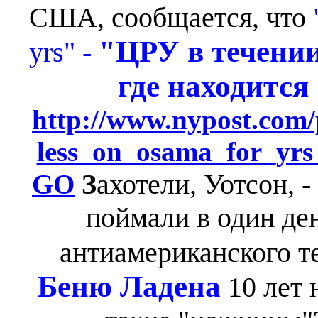
США, сообщается, что
"ЦРУ
в течении
yrs" -
где находится
http://www.nypost.com/p
less_on_osama_for_
З
ахотели, Уотсон, 
GO
поймали в один ден
антиамериканского т
Беню Ладена
10 лет 