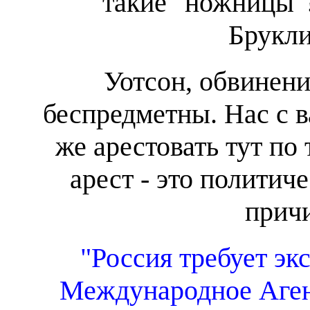
такие "ножницы"?
Брукли
Уотсон, обвинен
беспредметны. Нас с в
же арестовать тут по
арест - это политич
причи
"Россия требует э
Международное Аген