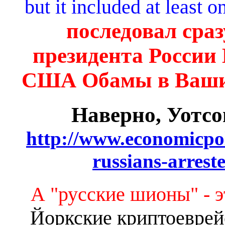
but it included at least 
последовал сраз
президента России 
США Обамы в Вашинг
Наверно, Уотсо
http://www.economicpol
russians-arrest
А "русские шионы" - э
Йоркские криптоеврей