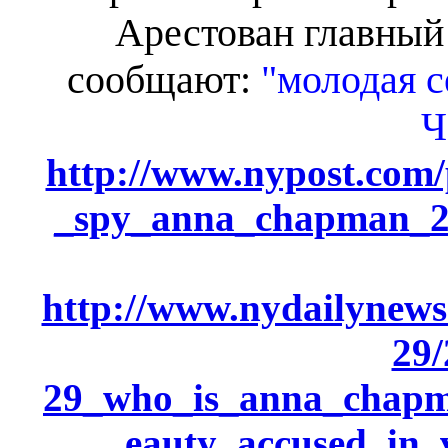
Арестован главный 
сообщают:
"молодая се
Ч
http://www.nypost.com/
_spy_anna_chapman_
http://www.nydailynews
29/
29_who_is_anna_chapma
eauty_accused_in_v