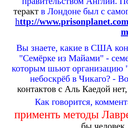
правительством Англии. По
теракт
в Лондоне был с самог
h
ttp://www.prisonplanet.com
m
Вы знаете, какие в США ко
"Семёрке из Майами" - сем
которым шьют организацию "
небоскрёб в Чикаго? - В
контактов с Аль Каедой нет,
Как говорится, коммен
применть методы Лавр
бы человек,