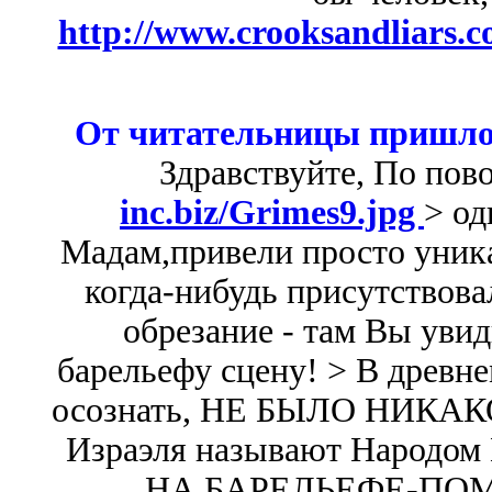
http://www.crooksandliars.c
От читательницы пришло
Здравствуйте, По пов
inc.biz/Grimes9.jpg
> од
Мадам,привели просто уник
когда-нибудь присутствова
обрезание - там Вы уви
барельефу сцену! > В древн
осознать, НЕ БЫЛО НИКАК
Израэля называют Народо
НА БАРЕЛЬЕФЕ-ПО