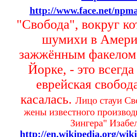
http://www.face.net/npm
"Свобода", вокруг к
шумихи в Америк
зажжённым факелом 
Йорке, - это всегд
еврейская свобода
касалась.
Лицо стауи Св
жены известного произво
Зингера" Изабе
http://en.wikipedia.org/wik