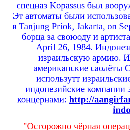
спецназ Kopassus был воору
Эт автоматы были использов
в Tanjung Priok, Jakarta, on S
борца за своюоду и артиста
April 26, 1984. Индонез
израильскую армию. 
американские саолёты С
использутт израильски
индонезийские компании з
концернами:
http://aangirf
indo
"Осторожно чёрная операц