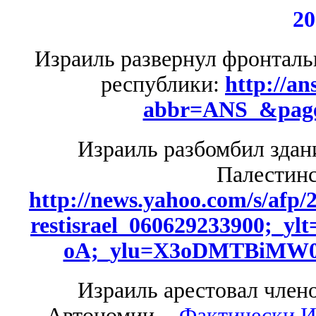
20
Израиль развернул фронталь
республики:
http://an
abbr=ANS_&page
Израиль разбомбил здан
Палестинс
http://news.yahoo.com/s/afp
restisrael_060629233900;
oA;_ylu=X3oDMTBiM
Израиль арестовал член
Автономии.
- Фактически И