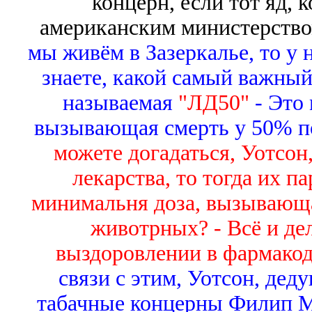
концерн, если тот яд, 
американским министерство
мы живём в Зазеркалье, то у
знаете, какой самый важный
называемая
"ЛД50"
- Это
вызывающая смерть у 50% 
можете догадаться, Уотсон
лекарства, то тогда их 
минимальня доза, вызывающ
животрных? - Всё и дел
выздоровлении в фармакод
связи с этим, Уотсон, дед
табачные концерны Филип Мо