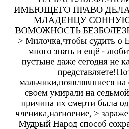
ИМЕЮЩЕГО ПРАВО ДЕЛА
МЛАДЕНЦУ СОННУЮ 
ВОМОЖНОСТЬ БЕЗБОЛЕЗН
> Милочка,чтобы судить о Е
много знать и ещё - люб
пустыне даже сегодня не к
представляете!По
мальчики,появлявшиеся на 
своем умирали на седьмой
причина их смерти была од
членика,нагноение, > зараже
Мудрый Народ способ сохран