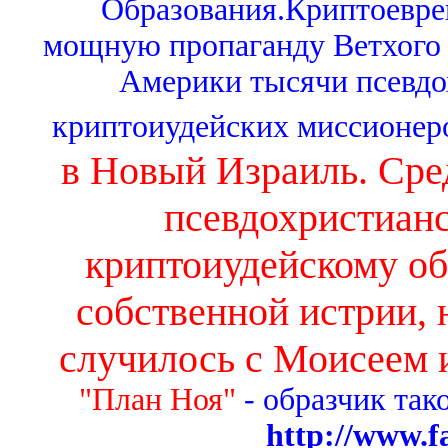
Образования.Криптоевреи
мощную пропаганду Ветхого З
Америки тысячи псевдох
криптоиудейских миссионер
в Новый Израиль. Сре
псевдохристианс
криптоиудейскому об
собственной истрии, н
случилось с Моисеем 
"План Ноя"
- образчик та
http://www.f