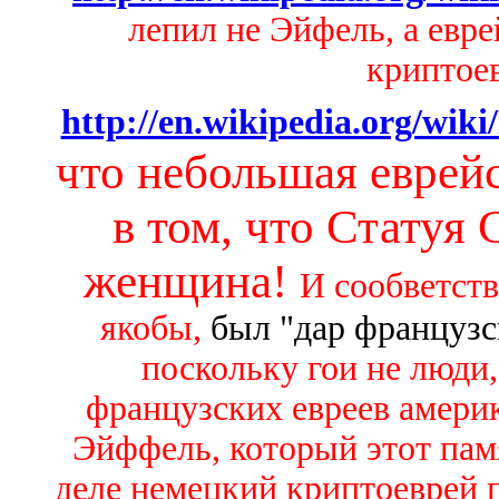
лепил не Эйфель, а евр
криптое
http://en.wikipedia.org/wik
что небольшая еврей
в том, что Статуя 
женщина!
И сообветств
якобы,
был "дар французс
поскольку гои не люди,
французских евреев амери
Эйффель,
который этот пам
деле немецкий криптоеврей 