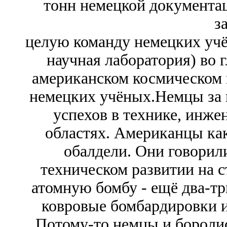
тонн немецкой документа
з
целую команду немецких учё
научная лаборатория) во 
американском космическом 
немецких учёных.Немцы за 
успехов в технике, инже
областях. Американцы как
обалдели. Они говорили
техническом развитии на с
атомную бомбу - ещё два-три
ковровые бомбардировки 
Потому-то немцы и боролис