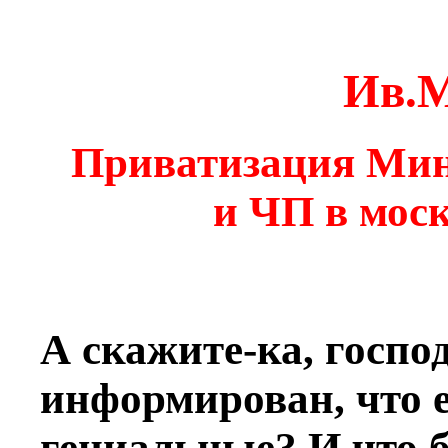
Ив.
Приватизация Мин
и ЧП в моск
А скажите-ка, господ
информирован, что 
гениальные? И что б