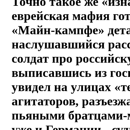
Точно такое же «из
еврейская мафия гот
«Майн-кампфе» дета
наслушавшийся расс
солдат про российск
выписавшись из гос
увидел на улицах «т
агитаторов, разъезж
пьяными братцами-
уже и Германии - су