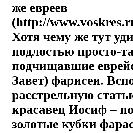
же евреев
(http://www.voskres.r
Хотя чему же тут уд
подлостью просто-т
подчищавшие еврейс
Завет) фарисеи. Всп
расстрельную стать
красавец Иосиф – п
золотые кубки фарао