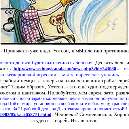
. - Привыкать уже надо, Уотсон, к мЫшлению противника
коста деньги будет выплачивать Бельгия.
Дескать Бельг
кость.
Поз
http://www.sedmoykanal.com/news.php3?id=243080
-
а гитлеровской агрессии... мы за евреев заступались... .
 ограбили немцы, а теперь на этом основании грабят евр
ват" Таким образом, Уотсон, - это ещё одно подтвержден
экетом и шантажом. Полюбуйтесь,чем евреи, зато, развле
 новый способ заработка: меньше чем за месяц он получил почти 
ода Цойтермира установил в своей комнате веб-камеру, трансли
ровати. За 21 рабочий день на Дьютекома пришли посмотреть 491 
Человека? Сомневаюсь я. Хорош
008/03/05/kz_2658771.shtml
-
студент" - еврей. Изгаляются.