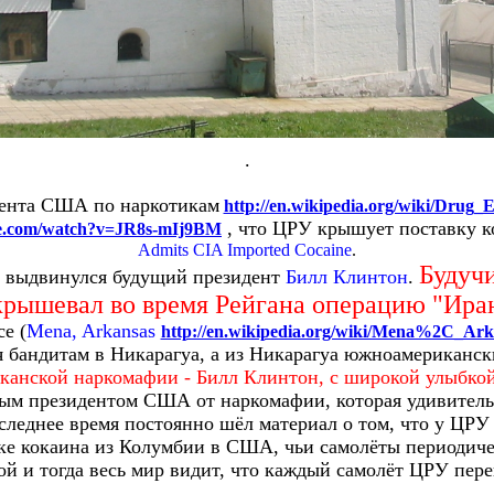
.
мента США по наркотикам
http://en.wikipedia.org/wiki/Drug
, что ЦРУ крышует поставку 
be.com/watch?v=JR8s-mIj9BM
Admits CIA Imported Cocaine
.
Будучи
ле выдвинулся будущий президент
Билл Клинтон
.
крышевал во время Рейгана операцию "Ира
е (
Mena, Arkansas
http://en.wikipedia.org/wiki/Mena%2C_Ark
 бандитам в Никарагуа, а из Никарагуа южноамериканс
канской наркомафии - Билл Клинтон, с широкой улыбкой
ным президентом США от наркомафии, которая удивител
следнее время постоянно шёл материал о том, что у ЦР
ке кокаина из Колумбии в США, чьи самолёты периодиче
й и тогда весь мир видит, что каждый самолёт ЦРУ пере