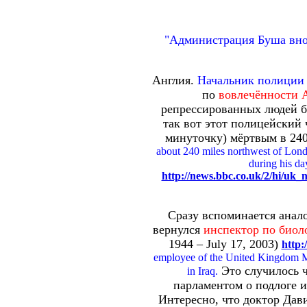
"Администрация Буша вно
Англия.
Начальник полиции М
по
вовлечённости А
репрессированных людей б
так вот этот полицейский
минуточку) мёртвым в 240
about 240 miles northwest of Lon
during his da
http://news.bbc.co.uk/2/hi/uk
Сразу вспоминается анало
вернулся
инспектор по био
1944 – July 17, 2003)
http:
employee of the United Kingdom Mi
Это случилось ч
in Iraq.
парламентом о подлоге 
Интересно, что доктор Дави