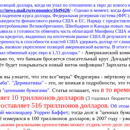
озиций доллара, когда он упал по отношению к евро до нового и
p://news.mail.ru/economics/1649420/
-
Однако в момент, когда фи
я падением курса доллара, Федеральная резервная система (ФР
квидности финансового рынка США и ЕС. Наряду с предоставл
Центробанками Великобритании, Швейцарии и Канады новых льг
ъявила о готовности обменять часть облигаций Минфина США н
на кредитах, выданных на ипотечном рынке США.В результате
веренность в способности властей США удержать доллар от сли
дь, вызвало укрепление позиций американской валюты. В итоге 
-
Американский комме
ал обменный курс евро в 1,53 доллара."
лько то, что банкам бросается спасательный круг. Догада
счёт будет покрываться новый виток инфляции? Зарплаты 
 вы узнаете, что эти все"меры" Федрезерва - мёртвому 
мба"
.
"Деривативы"
- это, не вникая в подробности, это т
в то врем
я
"ценными бумагами"
. Статья оглашает, что
яет 10 триллионов долларов
(3 годовых бюджета
составляет 516 триллионов долларов.
Об этом
ный миллиардер Уоррен Баффет
; тогда долг в "ценных бума
ё измерялся в 100 триллионов долларов; в 2007 году - уж
какими реальными ценностями может отдать этот долг лю