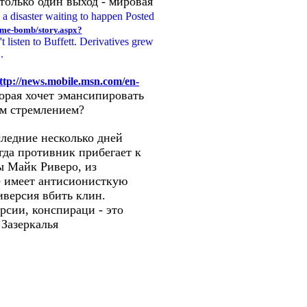
только один выход - мировая
 a disaster waiting to happen Posted
ime-bomb/story.aspx?
't listen to Buffett. Derivatives grew
.
ttp://news.mobile.msn.com/en-
торая хочет эмансипировать
им стремлением?
ледние несколько дней
гда противник прибегает к
ы Майк Риверо, из
же имеет антисионисткую
иверсия вбить клин.
рсии, конспираци - это
 Зазеркалья