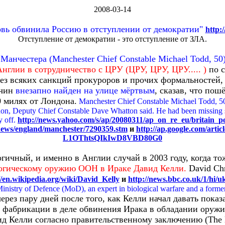
2008-03-14
вь обвинила Россию в отступлении от демократии"
http:
Отступление от демократии - это отступление от ЗЛА.
анчестера (Manchester Chief Constable Michael Todd, 50)
нглии в сотрудничество с ЦРУ (ЦРУ, ЦРУ, ЦРУ..... )
по 
ез всяких санкций прокуроров и прочих формальностей, 
 чин
внезапно найден на улице мёртвым
, сказав, что пош
 милях от Лондона.
Manchester Chief Constable Michael Todd, 5
don, Deputy Chief Constable Dave Whatton said. He had been missing 
y off.
http://news.yahoo.com/s/ap/20080311/ap_on_re_eu/britain_p
_news/england/manchester/7290359.stm
и
http://ap.google.com/ar
L1OThtsQIkIwD8VBD80G0
гичный, и именно в Англии случай в 2003 году, когда то
логическому оружию ООН в Ираке Давид Келли.
David
Ch
//en.wikipedia.org/wiki/David_Kelly
и
http://news.bbc.co.uk/1/hi/u
nistry of Defence (MoD), an expert in biological warfare and a forme
ерез пару дней после того, как Келли начал давать пока
и фабрикации в деле обвинения Ирака в обладании оружи
д Келли согласно правительственному заключению (The H