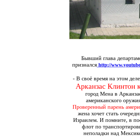
Бывший глава департа
признался
http://www.youtu
- В своё время на этом де
Арканзас Клинтон 
город Мена в Арканзас
американского оружия
Проверенный парень амери
жена хочет стать очеред
Израилем.
И помните, в по
флот по транспортиров
неполадки над Мексико