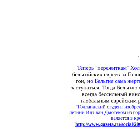
Теперь "пережиткам" Холо
бельгийских евреев за Голо
гои,
но Бельгия сама жертв
заступаться. Тогда Бельгию
всегда бессильный вино
глобальным еврейским р
"
Голландский студент изобрел
летний Идэ ван Дьютеком из гор
валяется в к
http://www.gazeta.ru/social/2