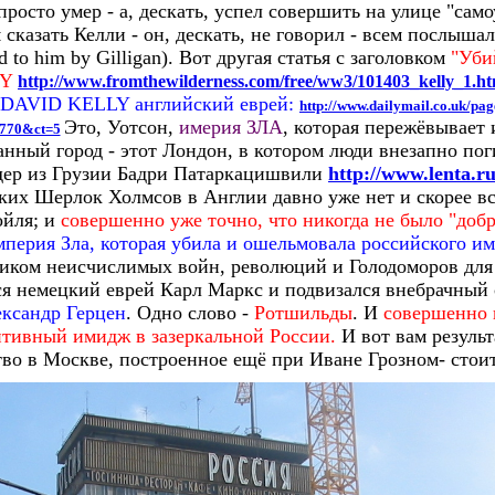
просто умер - а, дескать, успел совершить на улице "само
сказать Келли - он, дескать, не говорил - всем послышалос
ted to him by Gilligan). Вот другая статья с заголовком
"Уби
LY
http://www.fromthewilderness.com/free/ww3/101403_kelly_1.ht
DAVID KELLY английский еврей:
http://www.dailymail.co.uk/pag
Это, Уотсон,
имерия ЗЛА
, которая пережёвывает 
1770&ct=5
ранный город - этот Лондон, в котором люди внезапно по
дер из Грузии Бадри Патаркацишвили
http://www.lenta.ru
ких Шерлок Холмсов в Англии давно уже нет и скорее все
ойля; и
совершенно уже точно, что никогда не было "доб
перия Зла, которая убила и ошельмовала российского и
чником неисчислимых войн, революций и Голодоморов для
ся немецкий еврей Карл Маркс и подвизался внебрачный
ксандр Герцен
. Одно слово -
Ротшильды
. И
совершенно 
тивный имидж в зазеркальной России.
И вот вам результ
во в Москве, построенное ещё при Иване Грозном- стоит