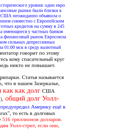
сторического уровня: один евро
нансовые рынки были близки к
С) США неожиданно объявила о
ением совместно с Европейским
отных кредитов на сумму в 245
а имеющиеся у частных банков
 на финансовый рынок Евросоюза
шком сильных депрессивных
на 01:00 мск в среду валютный
нтатор говорит по этому
ётесь кому спасательный круг
ведь никто не повышает.
припарки. Статья называется
о, что в нашем Зазеркалье,
я как как долг
США
общий долг Уолл-
),
 предупредил Америку ещё в
гах", то есть в долговых
е
516 триллионов долларов.
дям Уолл-стрит, если они,