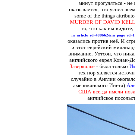
минут прогуляться - не 
оказывается, что успел всем 
some of the things attribu
MURDER OF DAVID KEL
то, что как вы видите,
in_article_id=488662&in_page_id=
оказались против неё. И ст
и этот еврейский миллиар
внимание, Уотсон, что ника
английского еврея Конан-Д
Зазеркалье
- была только
Им
тех пор является исто
случайно в Англии окопал
американского Инета)
Але
США всегда имели пози
английское посольст