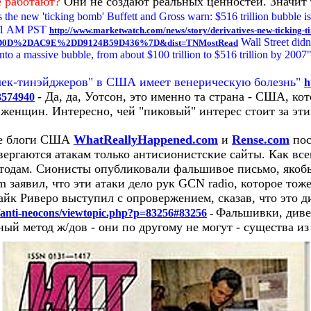
не работают?
Они не создают реальных ценностей. Значит 
 the new 'ticking bomb' Buffett and Gross warn: $516 trillion bubble is
:01 AM PST
http://www.marketwatch.com/news/story/derivatives-new-ticking-t
Wall Street didn
0D%2DAC9E%2DD9124B59D436%7D&dist=TNMostRead
into a massive bubble, from about $100 trillion to $516 trillion by 2007"
очек-тинэйджеров" в США имеет венерическую болезнь"
h
- Да, да, Уотсон, это именно та страна - США, ко
3574940
женщин. Интересно, чей "пиковый" интерес стоит за эт
ие блоги США
WhatReallyHappened.com
и
Rense.com
пос
вергаются атакам только антисионистские сайты. Как все
одам. Сионисты опубликовали фальшивое письмо, якоб
 заявил, что эти атаки дело рук GCN radio, которое то
йк Риверо выступил с опровержением, сказав, что это д
Фальшивки, диве
/anti-neocons/viewtopic.php?p=83256#83256
-
ый метод ж/дов - они по другому не могут - существа из