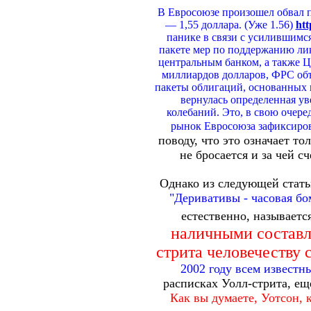
В Евросоюзе произошел обвал п
— 1,55 доллара. (Уже 1.56)
htt
панике в связи с усилившимс
пакете мер по поддержанию ли
центральным банком, а также 
миллиардов долларов, ФРС об
пакеты облигаций, основанных 
вернулась определенная у
колебаний. Это, в свою очере
рынок Евросоюза зафиксиров
поводу, что это означает то
не бросается и за чей 
Однако из следующей статьи
"Деривативы - часовая бо
естественно, называетс
наличными составл
стрита человечеству 
2002 году всем извест
расписках Уолл-стрита, ещ
Как вы думаете, Уотсон, 