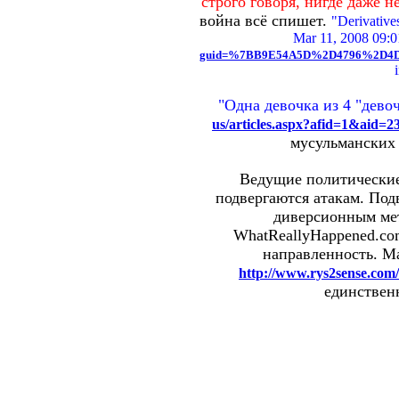
строго говоря, нигде даже 
война всё спишет.
"Derivatives
Mar 11, 2008 09
guid=%7BB9E54A5D%2D4796%2D4D
"Одна девочка из 4 "дев
us/articles.aspx?afid=1&aid=2
мусульманских 
Ведущие политическ
подвергаются атакам. Под
диверсионным мет
WhatReallyHappened.com
направленность. Ма
http://www.rys2sense.com
единственн