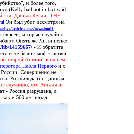
убийство", и более того,
ь (Kelly had not in fact said
йство Давида Келли" THE
Он был убит несмотря на
ml
es/live/articles/news/news.html?
и евреев, которые случайно
гибают. Опять же Литвиненко
/lib/14159667/
-
И обратите
го и не было - миф - сказка
рой-старой Англии" в нашем
мператора Павла Первого
и с
 России. Совершенно не
 сын Ротшильда (по данным
не случайно, что Англия и
ат - Россия разрушена, а
 как и 500 лет назад