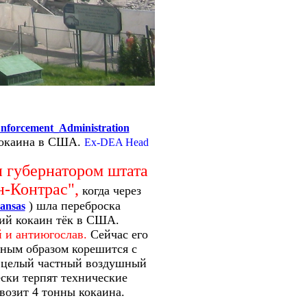
_Enforcement_Administration
кокаина в США.
Ex-DEA Head
 губернатором штата
н-Контрас",
когда через
) шла переброска
ansas
кий кокаин тёк в США.
 и антиюгослав.
Сейчас его
ьным образом корешится с
У целый частный воздушный
ски терпят технические
возит 4 тонны кокаина.