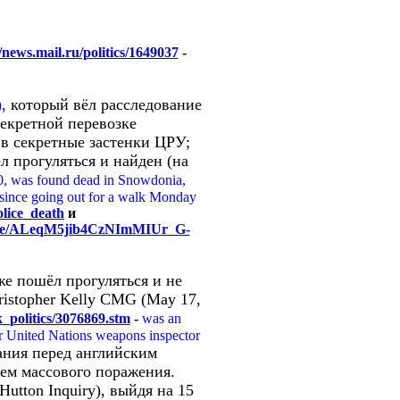
//news.mail.ru/politics/1649037
-
,
который вёл расследование
секретной перевозке
в секретные застенки ЦРУ;
ёл прогуляться и найден (на
0, was found dead in Snowdonia,
since going out for a walk Monday
olice_death
и
ticle/ALeqM5jib4CzNImMIUr_G-
же пошёл прогуляться и не
ristopher Kelly CMG (May 17,
k_politics/3076869.stm
-
was an
r United Nations weapons inspector
зания перед английским
ем массового поражения.
utton Inquiry), выйдя на 15