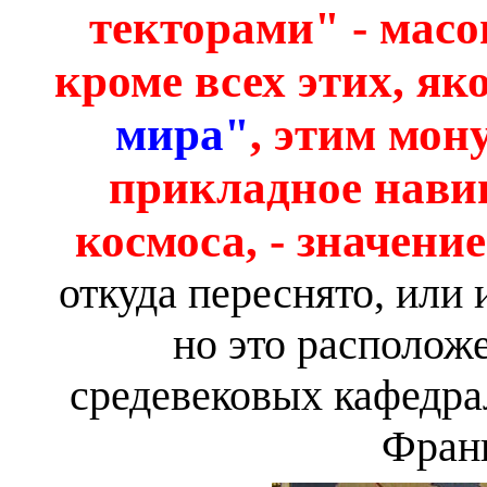
текторами" - масо
кроме всех этих, як
мира"
, этим мон
прикладное навиг
космоса, - значени
откуда переснято, или 
но это располож
средевековых кафедра
Фран