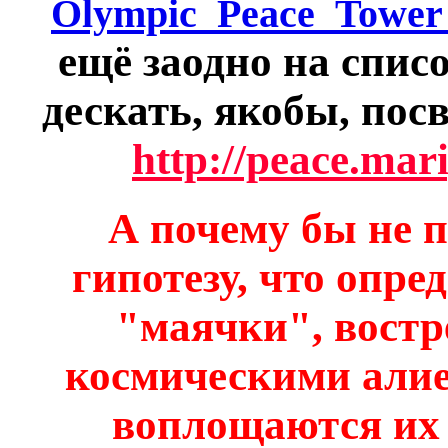
Olympic_Peace_Tower
ещё заодно на спис
дескать, якобы, по
http://peace.ma
А почему бы не п
гипотезу, что опре
"маячки", вост
космическими алие
воплощаются их