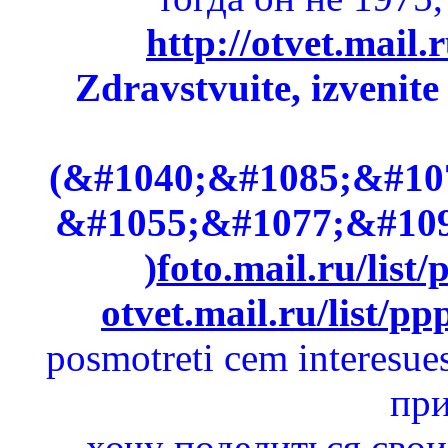
http://otvet.mail
Zdravstvuite, izvenite 
(&#1040;&#1085;&#10
&#1055;&#1077;&#10
)
foto.mail.ru/lis
otvet.mail.ru/list/p
posmotreti cem interesues
при
хочу поделиться сво