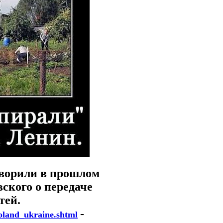
говорили в прошлом
ского о передаче
тей.
-
poland_ukraine.shtml