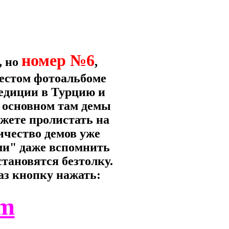
номер №6
, но
,
шестом фотоальбоме
педиции в Турцию и
в основном там демы
жете пролистать на
ичество демов уже
ми" даже вспомнить
тановятся безтолку.
раз кнопку нажать:
tm