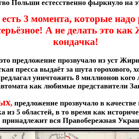
во Польши естесственно фыркнуло на э
, есть 3 момента, которые надо
серьёзное!
А не делать это как
кондачка!
это предложение прозвучало из уст Жири
кая пресса выдаёт за шута горохового, 
предлагал уничтожить 8 миллионов кого 
автомата как любимые представители За
ых
,
предложение прозвучало в качестве 
а из 5 областей, в то время как истори
принадлежит вся Правобережная Украи