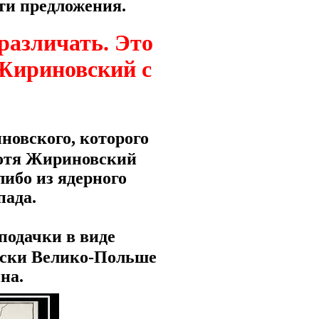
ти предложения.
 различать.
Это
 Жириновский с
новского, которого
хотя Жириновский
либо из ядерного
пада.
подачки в виде
чески Велико-Польше
на.