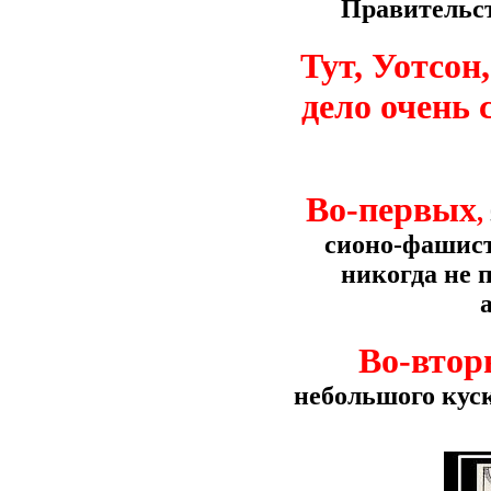
Правительст
Тут, Уотсон
дело очень 
Во-первых
,
сионо-фашист
никогда не 
Во-втор
небольшого куск