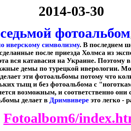
2014-03-30
седьмой фотоальбом
л
по иверскому символизму
. В последнем 
сделанные после приезда Холмса из экс
эта вся катавасия на Украине. Поэтому 
ажные демы по турецкой иверологии. Мо
 делает эти фотоальбомы потому что кол
ьких тыщ и без фотоальбома с "ноготка
яется возможным, и соответственно они с
ьбомы делает в
Дримвивере
это легко - 
Fotoalbom6/index.h