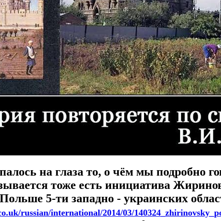
палось на глаза то, о чём мы подробно 
зывается тоже есть инициатива Жиринов
Польше 5-ти западно - украинских облас
co.uk/russian/international/2014/03/140324_zhirinovsky_