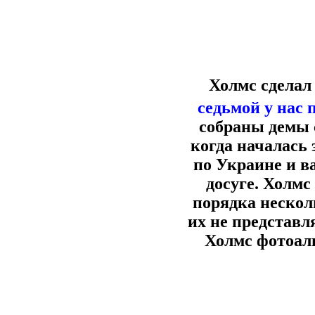
Холмс сдела
седьмой у нас 
собраны демы 
когда началась 
по Украине и в
досуге. Холмс
порядка нескол
их не представл
Холмс фотоал