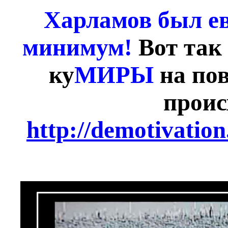
Харламов был ев
минимум!
Вот так 
ку
МИРЫ
на по
проис
http://demotivatio