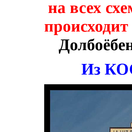
на всех сх
происходи
Долбоёбен
Из КО