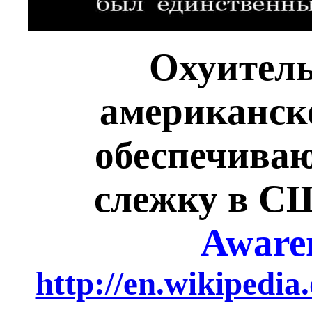
Охуитель
американск
обеспечива
слежку в С
Awaren
http://en.wikipedi