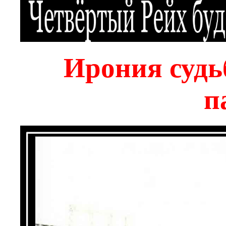
Ирония судь
п