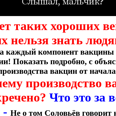
ет таких хороших ве
х нельзя знать люд
за каждый компонент вакцины 
ии! Показать подробно, с объя
производства вакцин от начала
ему производство в
кречено?
Что это за 
 -
Не о том Соловьёв
говорит 