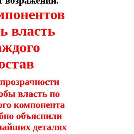
т возражений.
омпонентов
ть власть
аждого
остав
 прозрачности
обы власть по
ого компонента
бно объяснили
ьчайших деталях