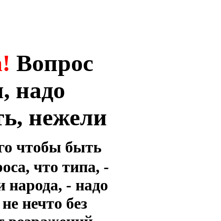
а!
Вопрос
, надо
ть, нежели
го чтобы быть
са, что типа, -
 народа, - надо
не нечто без