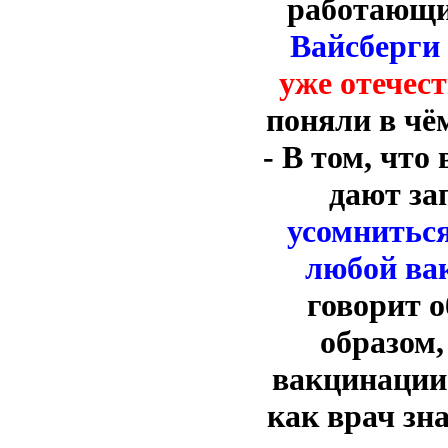
работающ
Вайсберги 
уже отечес
поняли в чё
- В том, что
дают за
усомниться
любой ва
говорит 
образом,
вакцинации 
как врач зна