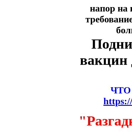
напор на
требование
бол
Подни
вакцин 
ЧТО
https:
"Разгад