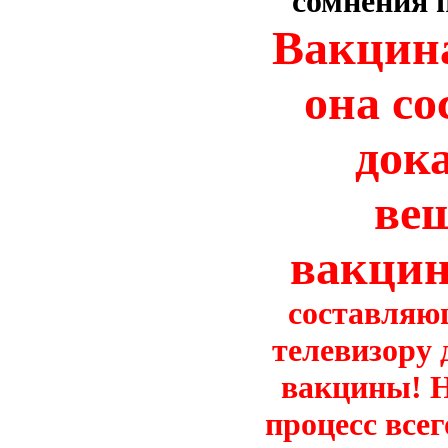
сомнения 
Вакцина
она со
дока
вещ
вакци
составляю
телевизору 
вакцины! Н
процесс все