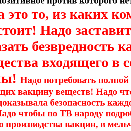
позитивное против которого не
 это то, из каких к
стоит! Надо застави
зать безвредность к
ества входящего в с
ны!
Надо потребовать полной
щих вакцину веществ! Надо чт
доказывала безопасность кажд
адо чтобы по ТВ народу подро
го производства вакцин, в мел