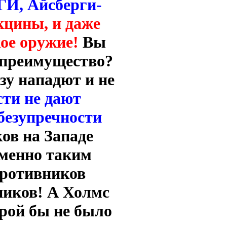
И, Айсберги-
цины, и даже
кое оружие!
Вы
х преимущество?
азу нападют и не
сти не дают
безупречности
ов на Западе
менно таким
противников
ников! А Холмс
орой бы не было