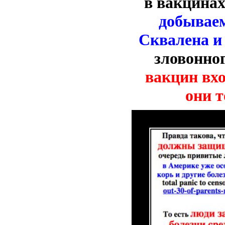
в вакцинах
добываем
Сквалена и
зловонног
вакцин вхо
они 