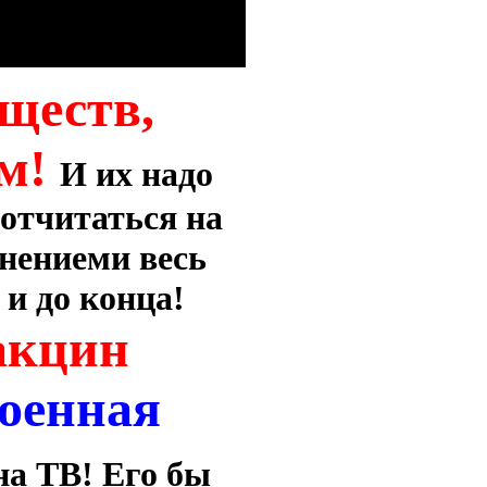
ществ,
ям!
И их надо
отчитаться на
снениеми весь
 и до конца!
акцин
военная
на ТВ! Его бы