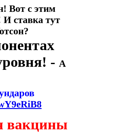
н!
Вот с этим
! И ставка тут
отсон?
понентах
уровня! -
А
ундаров
EwY9eRiB8
ия вакцины