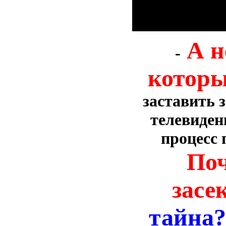
А н
-
которы
заставить 
телевиден
процесс 
Поч
засе
тайна?