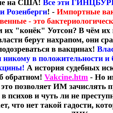
ие на США!
Все эти ГИНЦБУРГ
и Розенберги
! -
Импортные вак
твенные - это бактериологичес
м их "конёк" Уотсон? В чём и
 власти берут нахрапом, они ср
подозреваться в вакцинах!
Вла
 никому в положительности и 
кцины!
А история судебных иск
об обратном!
Vakcine.htm
-
Но и
 это позволяет ИМ зачислять 
в психов и чуть ли не преступ
ет, что нет такой гадости, кот