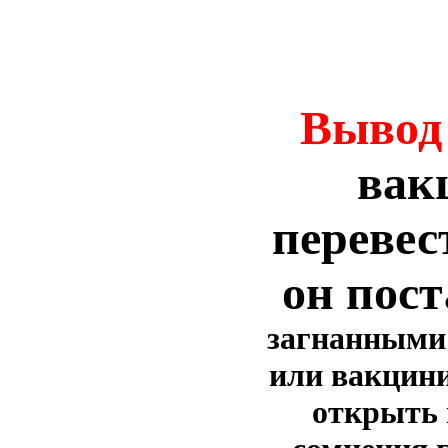
Вывод
вак
перевес
он пост
загнанными 
или вакцини
открыть г