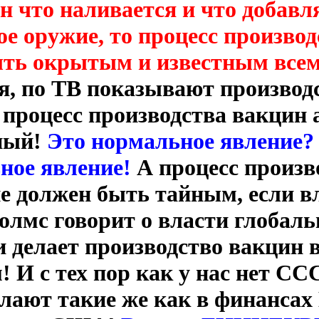
ан что наливается и что добавл
ое оружие, то процесс произво
ыть окрытым и известным все
я, по ТВ показывают производ
а процесс производства вакцин
ный!
Это нормальное явление? -
ное явление!
А процесс произв
не должен быть тайным, если в
олмс говорит о власти глобаль
и делает производство вакцин 
 И с тех пор как у нас нет СС
елают такие же как в финансах