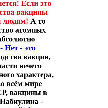
яется! Если это
дства вакцины
м людям!
А то
ство атомных
 абсолютно
 Нет - это
одства вакцин,
ласти нечего
ного характера,
во всём мире
СР, вакцины в
 Набиулина -