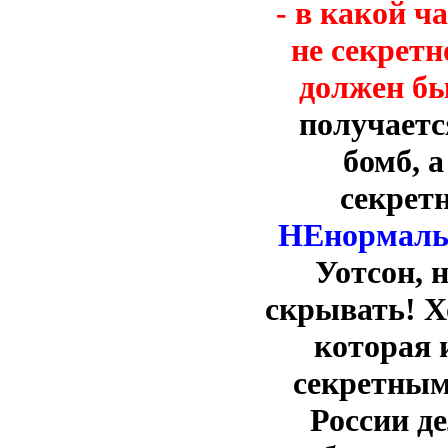
- в какой ч
не секретн
должен б
получаетс
бомб, 
секрет
НЕнормаль
Уотсон, 
скрывать! Х
которая 
секретным!
России д