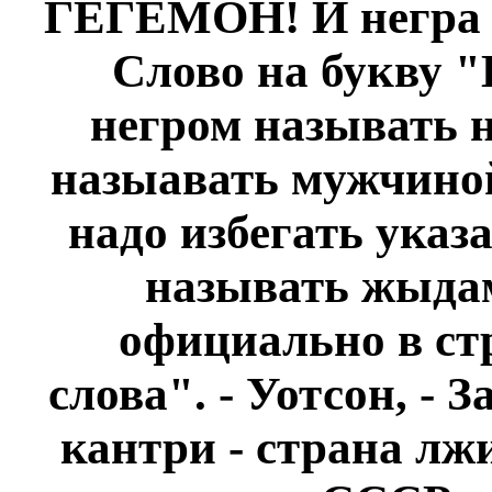
ГЕГЕМОН! И негра н
Слово на букву "
негром называть н
назыавать мужчино
надо избегать указ
называть жыдами
официально в стр
слова". - Уотсон, -
кантри - страна лж