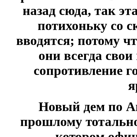
назад сюда, так эт
потихоньку со с
вводятся; потому ч
они всегда свои
сопротивление го
я
Новый дем по А
прошлому тотально
котором офиц