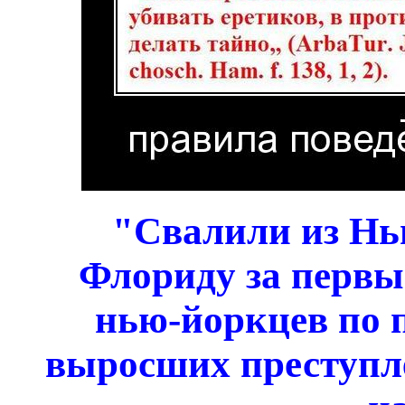
"Свалили из Н
Флориду за первые
нью-йоркцев по п
выросших преступл