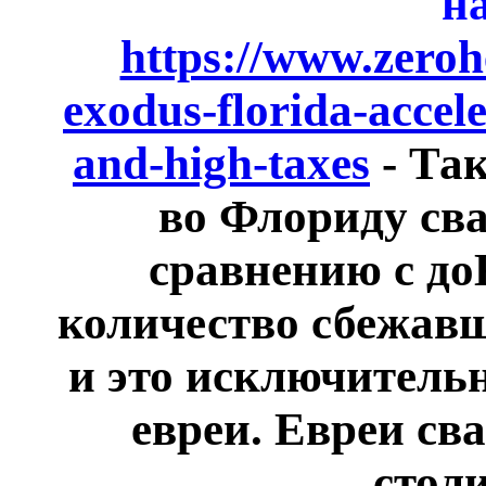
н
https://www.zeroh
exodus-florida-accele
and-high-taxes
- Та
во Флориду сва
сравнению с д
количество сбежавш
и это исключительн
евреи. Евреи св
стол