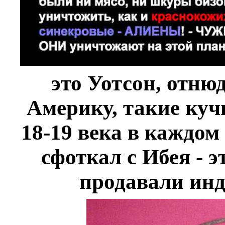
это Уотсон, отню
Америку, такие куч
18-19 века в каждом
сфоткал с Ибея - 
продавали инд