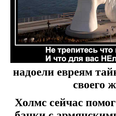
надоели евреям тай
своего 
Холмс сейчас помог
банки с армянским