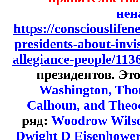
нен
https://consciouslife
presidents-about-inv
allegiance-people/113
президентов. Эт
Washington, Tho
Calhoun, and Theo
ряд:
Woodrow Wilson
Dwight D Eisenhower