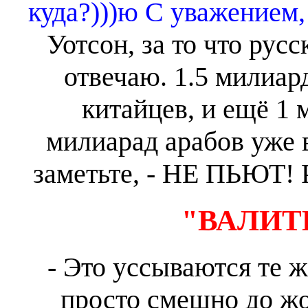
куда?)))ю С уважением,
Уотсон, за то что русс
отвечаю. 1.5 милиар
китайцев, и ещё 1 
милиарад арабов уже в
заметьте, - НЕ ПЬЮТ
"ВАЛИТ
- Это уссываются те ж
просто смешно до жо