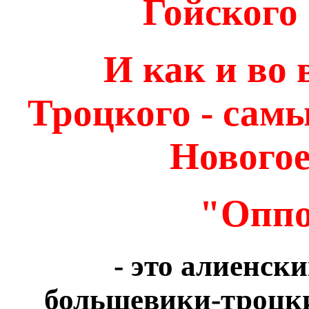
Гойского
И как и во
Троцкого - сам
Новогое
"Оппо
- это алиенск
большевики-троцк