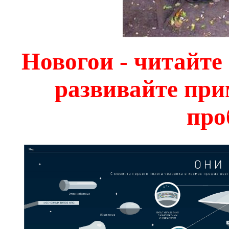
Новогои - читайте
развивайте при
про