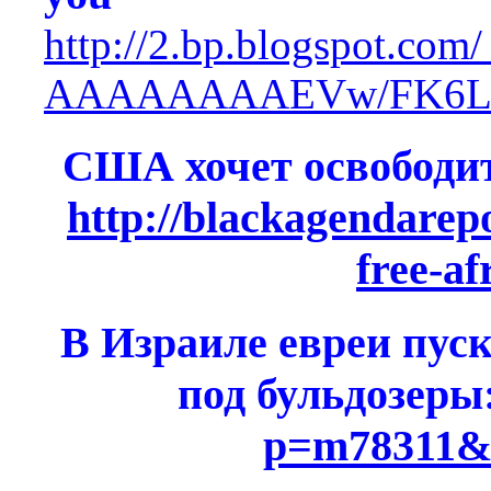
http://2.bp.blogspot.c
AAAAAAAAEVw/FK6LS
США хочет освободи
http://blackagendarep
free-af
В Израиле евреи пус
под бульдозеры
p=m78311&