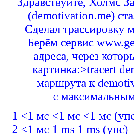
Здравствуйте, Холмс З
(demotivation.me) ста
Сделал трассировку м
Берём сервис www.ge
адреса, через котор
картинка:>tracert d
маршрута к demotiv
с максимальным
1 <1 мс <1 мс <1 мс (уп
2 <1 мс 1 ms 1 ms (упс)