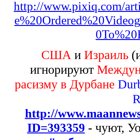
http://www.pixiq.com/a
e%20Ordered%20Video
0To%20
США
и
Израиль
(и
игнорируют
Междун
расизму в Дурбане
Dur
R
http://www.maannews.
чуют, У
ID=393359
-