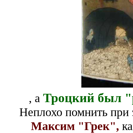
Троцкий был "
, а
Неплохо помнить при э
Максим "Грек",
к