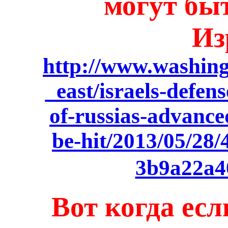
могут бы
Из
http://www.washin
_east/israels-defens
of-russias-advance
be-hit/2013/05/28
3b9a22a4
Вот когда ес