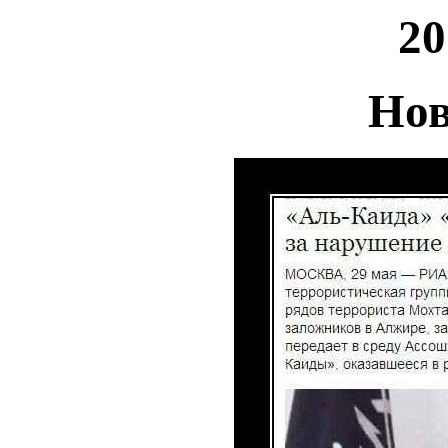
20
Нов