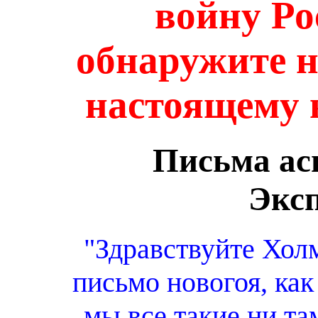
войну Ро
обнаружите н
настоящему в
Письма ас
Экс
"Здравствуйте Хол
письмо новогоя, как
мы все такие,ни там