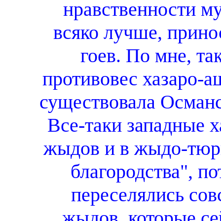
нравственности му
всяко лучше, принос
гоев. По мне, та
противовес хазаро-а
существовала Османс
Все-таки западные 
жыдов и в жыдо-тюр
благородства", по
переселялись сов
жыдов, которые се