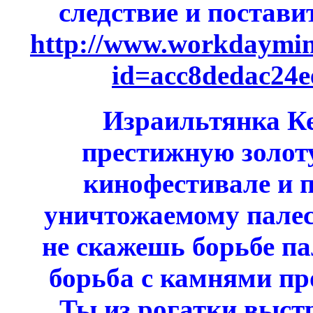
следствие и постави
http://www.workdayminn
id=acc8dedac24e
Израильтянка К
престижную золот
кинофестивале и 
уничтожаемому палес
не скажешь борьбе па
борьба с камнями пр
Ты из рогатки выстр