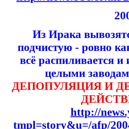
20
Из Ирака вывозят
подчистую - ровно к
всё распиливается и
целыми заводами
ДЕПОПУЛЯЦИЯ И Д
ДЕЙСТВ
http://news
tmpl=story&u=/afp/200