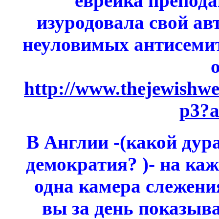
еврейка препод
изуродовала свой ав
неуловимых антисемит
о
http://www.thejewishw
p3?a
В Англии -(какой дура
демократия? )- на ка
одна камера слежения
вы за день показыв