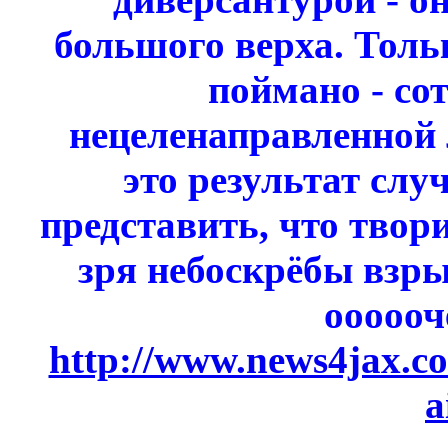
большого верха. Тольк
поймано - сот
нецеленаправленной л
это результат сл
представить, что твори
зря небоскрёбы взр
оооооч
http://www.news4jax.c
a