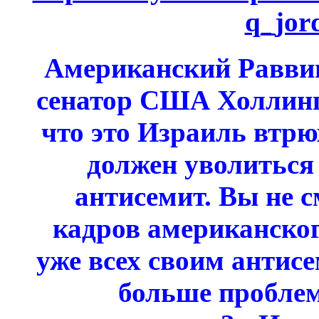
q_jor
Американский Раввин
сенатор США Холлинг
что это Израиль втр
должен уволиться 
антисемит. Вы не см
кадров американског
уже всех своим антис
больше проблем