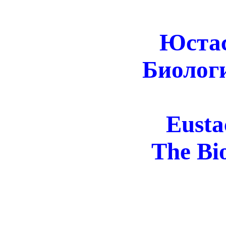
Юста
Биолог
Eusta
The Bio