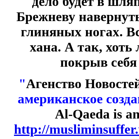
дело будет в шля
Брежневу навернуть
глиняных ногах. Вс
хана. А так, хоть
покрыв себя
"
Агенство Новосте
американское созд
Al-Qaeda is a
http://musliminsuffe