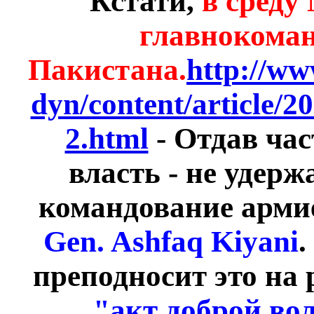
Кстати,
в среду
главнокома
Пакистана.
http://w
dyn/content/article/
2.html
- Отдав час
власть - не удер
командование армие
Gen. Ashfaq Kiyani
.
преподносит это на
"акт доброй во