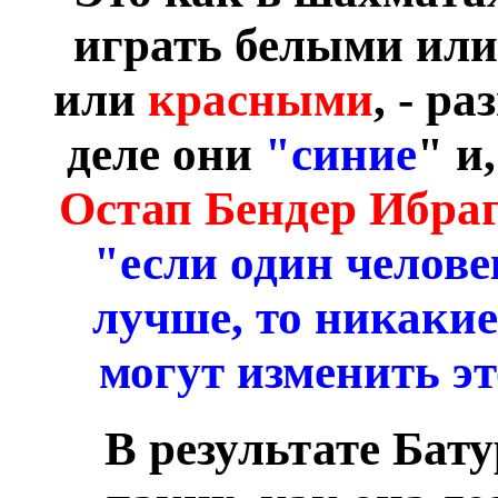
играть белыми ил
или
красными
, - р
деле они
"синие
" и
Остап Бендер Ибра
"если один челове
лучше, то никаки
могут изменить э
В результате Бат