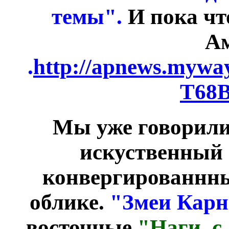
темы".
И пока чт
Ам
.
http://apnews.myway
T68B
Мы уже говорили
искуственный 
конвергированнны
облике.
"Змеи Карн
восточные
"Наги, с