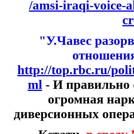
/amsi-iraqi-voice-
cr
"У.Чавес разор
отношения
http://top.rbc.ru/pol
ml
- И правильно 
огромная нарк
диверсионных опера