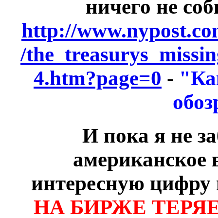
ничего не соб
http://www.nypost.co
/the_treasurys_miss
4.htm?page=0
-
"Ка
обоз
И пока я не з
американское в
интересную цифру п
НА БИРЖЕ ТЕРЯ