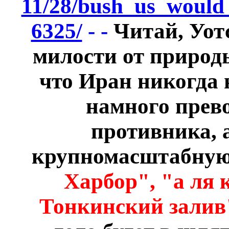
11/28/bush_us_would_
6325/
- -
Читай, Уотс
милости от природы
что Иран никогда 
намного прево
противника, 
крупномасштабну
Харбор", "а ля 
Тонкинский залив"