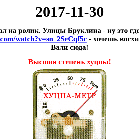
2017-11-30
л на ролик. Улицы Бруклина - ну это гд
e.com/watch?v=sn_2SeCqf5c
- хочешь восх
Вали сюда!
Высшая степень хуцпы!