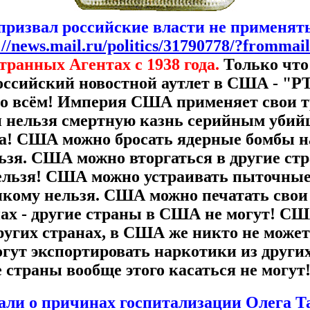
ризвал российские власти не применят
://news.mail.ru/politics/31790778/?frommai
транных Агентах с 1938 года.
Только что
ссийский новостной аутлет в США - "РТ"
 во всём! Империя США применяет свои т
и нельзя смертную казнь серийным убий
а! США можно бросать ядерные бомбы на
ьзя. США можно вторгаться в другие стр
нельзя! США можно устраивать пыточные
икому нельзя. США можно печатать свои
нах - другие страны в США не могут! С
ругих странах, в США же никто не может
т экспортировать наркотики из других
 страны вообще этого касаться не могут!
ли о причинах госпитализации Олега Т