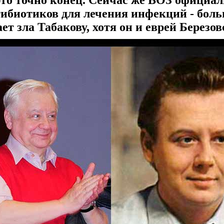
это точно конец. Сейчас же ВОЗ официал
ибиотиков для лечения инфекций - боль
ет зла Табакову, хотя он и еврей Березо