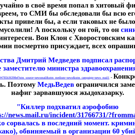
учайно в своё время попал в хитовый фи
реем, то СМИ бы обследовали бы всю ег
ты привели бы, а если таковых не было
мусолили! А поскольку он гой, то он
син
интересен. Вон Клон с Хворостовским ка
мии посмертно присуждает, всех опрашив
ьства Дмитрий Медведев подписал распо
е заместителю министра здравоохранения
Конкр
-
8e9a794785b36398ef?utm_source=newsmail&utm_medium=news&utm_campaign=news_mail1
ь. Поэтому
МедьВедев
ограничился заме
нафиг зарвавшуюся жыдохазарку.
"Киллер подхватил аэрофобию
s://news.mail.ru/incident/31766731/?fromm
о сорвалась в последний момент. крими
жако), обвиняемый в организации 60 убий