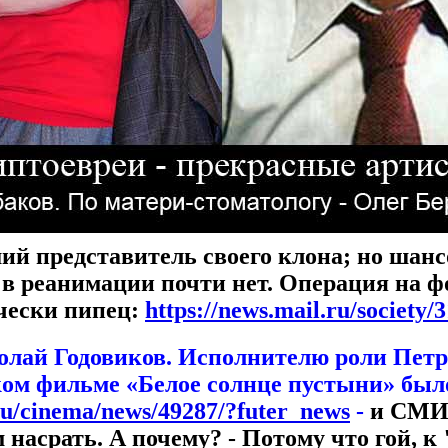
ший представитель своего клона; но шанс
 в реанимации почти нет. Операция на ф
ически пипец:
https://news.mail.ru/society
олай Годовиков. Исполнителю роли Петр
ком фильме «Белое солнце пустыни» было
.ru/cinema/news/49287/?futer_news
-
и СМИ 
ем насрать. А почему? - Потому что гой, 