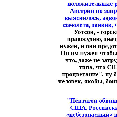
положительные р
Австрии по запр
выяснилось, адвок
самолета, заявив,
Уотсон, - горск
правосудию, знач
нужен, и они предо
Он им нужен чтобы 
что, даже не зат
типа, что СШ
процветание", ну 
человек, якобы, бои
"Пентагон обвини
США. Российски
«небезопасный» п