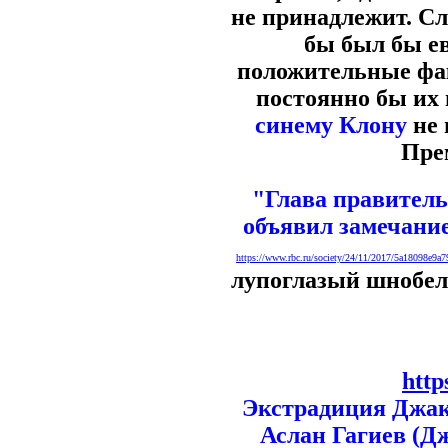
не принадлежит. Сл
бы был бы ев
положительные фак
постоянно бы их 
синему Клону
не 
Пре
"Глава правител
объявил замечани
https://www.rbc.ru/society/24/11/2017/5a1809
лупоглазый шнобел
http
Экстрадиция Джак
Аслан Гагиев (Д