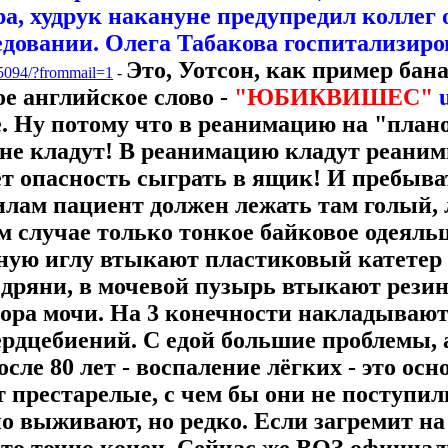
ра, худрук накануне предупредил коллег
довании. Олега Табакова госпитализир
Это, Уотсон, как пример бан
775094/?frommail=1
-
кое английское слово -
"ЮБИКВИШЕС"
u
. Ну потому что в реанимацию на "плано
 не кладут! В реанимацию кладут реаним
т опасность сыграть в ящик! И пребыват
илам пациент должен лежать там голый, 
 случае только тонкое байковое одеяльц
мную иглу втыкают пластиковый катетер 
 дряни, в мочевой пузырь втыкают резин
бора мочи. На 3 конечности накладывают
рдцебиений. С едой большие проблемы, а
осле 80 лет - воспаление лёгких - это осн
 престарелые, с чем бы они не поступили
о выживают, но редко. Если загремит на