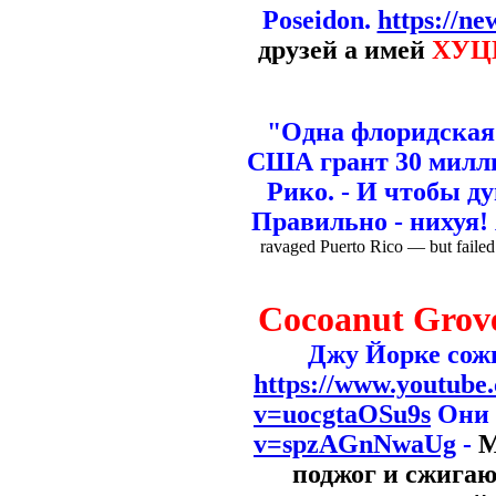
Poseidon.
https://ne
друзей а имей
ХУЦ
"Одна флоридская
США грант 30 милли
Рико. - И чтобы д
Правильно - нихуя!
ravaged Puerto Rico — but failed 
Cocoanut Grove
Джу Йорке сожг
https://www.youtub
v=uocgtaOSu9s
Они 
v=spzAGnNwaUg
-
М
поджог и сжигаю