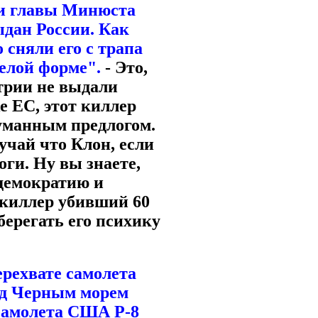
 и главы Минюста
ыдан России. Как
 сняли его с трапа
желой форме".
- Это,
трии не выдали
е ЕС, этот киллер
думанным предлогом.
учай что Клон, если
ги. Ну вы знаете,
 демократию и
 киллер убивший 60
берегать его психику
ерехвате самолета
ад Черным морем
 самолета США P-8