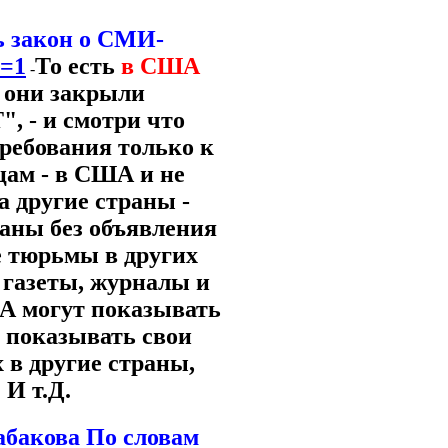
ь закон о СМИ-
l=1
То есть
в США
-
 они закрыли
, - и смотри что
ребования только к
цам - в США и не
 другие страны -
аны без объявления
 тюрьмы в других
 газеты, журналы и
ША могут показывать
 показывать свои
 в другие страны,
 И т.Д.
абакова По словам