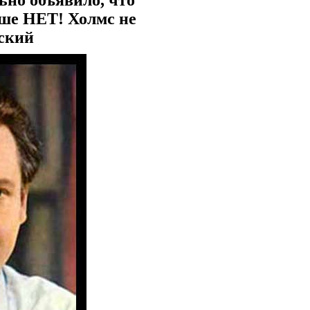
ьно объявило, что
ше НЕТ! Холмс не
вский