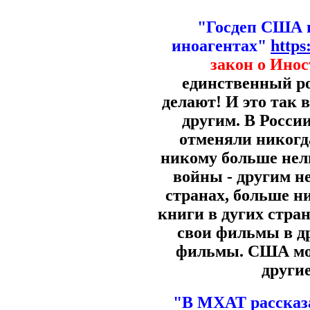
"Госдеп США п
иноагентах"
https
закон о Инос
единственный ро
делают! И это так
другим. В Росси
отменяли никогд
никому больше нел
войны - другим 
странах, больше н
книги в дугих стра
свои фильмы в д
фильмы. США могу
другие
"В МХАТ рассказа