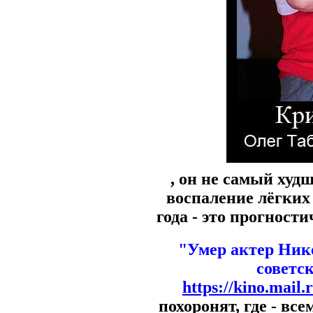
, он не самый худ
воспаление лёгких
года - это прогност
"Умер актер Ник
советс
https://kino.mail
похоронят, где - вс