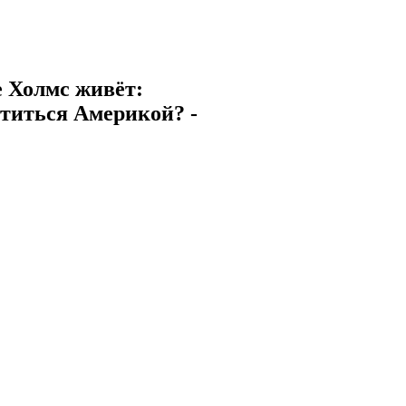
е Холмс живёт:
ититься Америкой? -