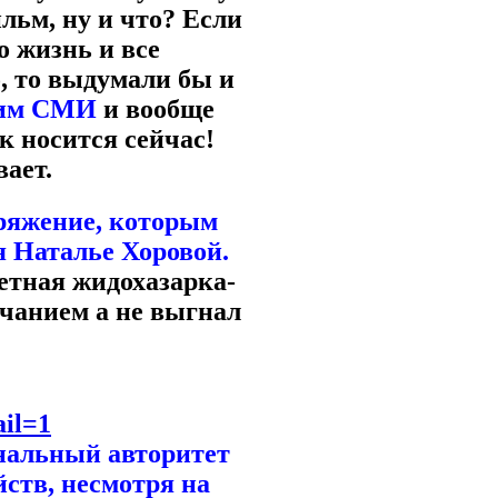
льм, ну и что? Если
о жизнь и все
, то выдумали бы и
им СМИ
и вообще
к носится сейчас!
ает.
ряжение, которым
 Наталье Хоровой.
етная жидохазарка-
чанием а не выгнал
ail=1
нальный авторитет
ств, несмотря на