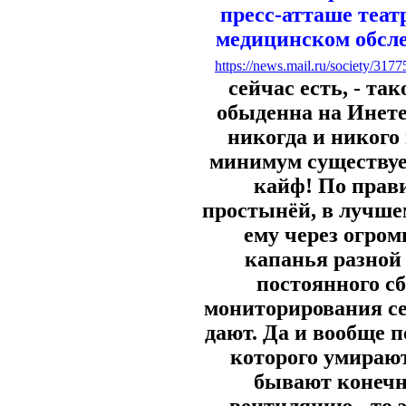
пресс-атташе теат
медицинском обсле
https://news.mail.ru/society/31
сейчас есть, - та
обыденна на Инете
никогда и никого
минимум существуе
кайф! По прав
простынёй, в лучшем
ему через огро
капанья разной
постоянного с
мониторирования се
дают. Да и вообще п
которого умирают
бывают конечн