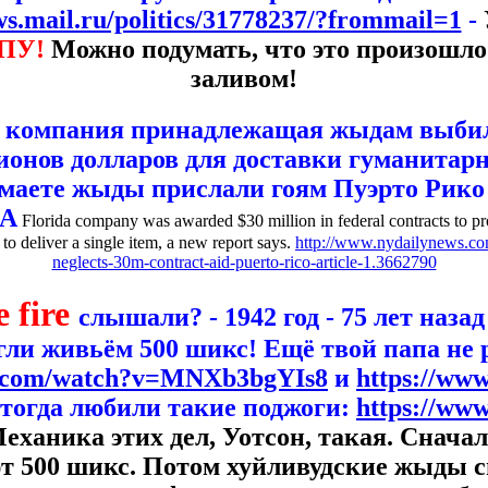
ws.mail.ru/politics/31778237/?frommail=1
-
ПУ!
Можно подумать, что это произошл
заливом!
 компания принадлежащая жыдам выбил
онов долларов для доставки гуманитар
умаете жыды прислали гоям Пуэрто Рико 
 A
Florida company was awarded $30 million in federal contracts to pr
to deliver a single item, a new report says.
http://www.nydailynews.co
neglects-30m-contract-aid-puerto-rico-article-1.3662790
 fire
слышали? - 1942 год - 75 лет наза
ли живьём 500 шикс! Ещё твой папа не 
e.com/watch?v=MNXb3bgYIs8
и
https://ww
тогда любили такие поджоги:
https://ww
еханика этих дел, Уотсон, такая. Снач
т 500 шикс. Потом хуйливудские жыды с