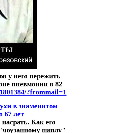
ов у него пережить
оне пневмонии в 82
/31801384/?frommail=1
ухи в знаменитом
 67 лет
насрать. Как его
к "чоузанному пиплу"