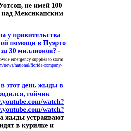
Уотсон, не имей 100
о над Мексиканским
а у правительства
ной помощи в Пуэрто
за 30 миллионов? -
ovide emergency supplies to storm-
m/news/national/florida-company-
д в этот день жыды в
родился, гойчик
w.youtube.com/watch?
w.youtube.com/watch?
ала жыды устраивают
идят в курилке и