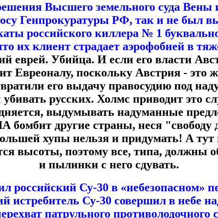
ешения Высшего земельного суда Вены
осу Генпрокуратуры РФ, так и не был в
аты российского киллера № 1 буквально
 что их клиент страдает аэрофобией в тя
ий еврей.
Убийца. И если его власти Авс
ит Евреоналу, поскольку Австрия - это ж
твратили его выдачу правосудию под на
убивать русских. Холмс приводит это сл
рудняется, выдумывать надуманные предло
А бомбит другие страны, неся "свободу
большей хупы нельзя и придумать! А тут
тся высоты, поэтому все, типа, должны о
и пылинки с него сдувать.
л российский Су-30 в «небезопасном» п
й истребитель Су-30 совершил в небе н
ерехват патрульного противолодочного