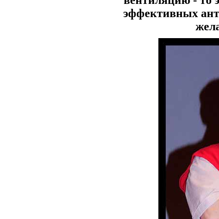
вентиляцию - то 
эффективных ант
жела