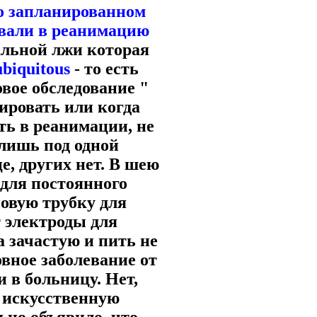
 о запланированном
овали в реанимацию
альной лжи которая
biquitous
- то есть
вое обследование "
ировать или когда
ь в реанимации, не
лишь под одной
е, других нет. В шею
для постоянного
овую трубку для
 электроды для
 зачастую и пить не
овное заболевание от
 в больницу. Нет,
 искусственную