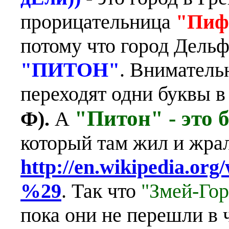
прорицательница
"Пиф
потому что город Дель
"ПИТОН"
. Вниматель
переходят одни буквы в
"Питон" - это
Ф).
А
который там жил и жра
http://en.wikipedia.or
%29
. Так что
"Змей-Го
пока они не перешли в