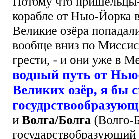
Потому что пришельцы-
корабле от Нью-Йорка в
Великие озёра попадал
вообще вниз по Миссис
грести, - и они уже в М
водный путь от Нью
Великих озёр, я бы с
госудрствообразую
и
Волга/Болга
(Волго-Б
государствобразующий 