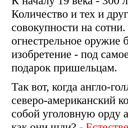
К началу 19 века - 300 л
Количество и тех и дру
совокупности на сотни. 
огнестрельное оружие б
изобретение - под само
подарок пришельцам.
Так вот, когда англо-го
северо-американский ко
собой уголовную орду а
как они шли? -
Естеств