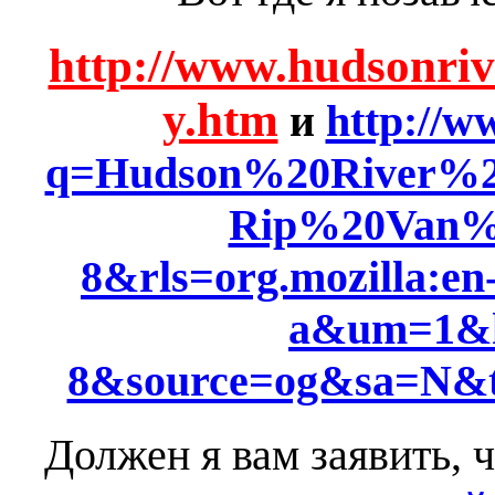
http://www.hudsonriv
y.htm
и
http://w
q=Hudson%20River%2
Rip%20Van%2
8&rls=org.mozilla:en-
a&um=1&h
8&source=og&sa=N&t
Должен я вам заявить, 