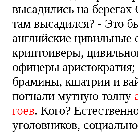
высадились на берегах 
там высадился? - Это б
английские цивильные е
криптоиверы, цивильног
офицеры аристократия; 
брамины, кшатрии и вай
погнали мутную толпу
гоев
. Кого? Естественн
уголовников, социальн