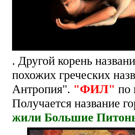
. Другой корень назван
похожих греческих наз
Антропия".
"ФИЛ"
по 
Получается название г
жили Большие Питон