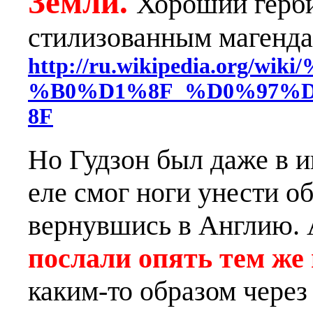
Земли.
Хороший герби
стилизованным магенда
http://ru.wikipedia.or
%B0%D1%8F_%D0%97%
8F
Но Гудзон был даже в и
еле смог ноги унести об
вернувшись в Англию.
послали опять тем же 
каким-то образом через