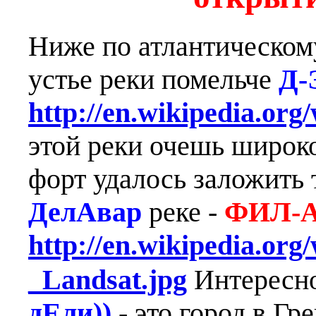
Ниже по атлантическо
устье реки помельче
Д-
http://en.wikipedia.org
этой реки очешь широко
форт удалось заложить 
ДелАвар
реке -
ФИЛ-А
http://en.wikipedia.org
_Landsat.jpg
Интересно
дЕли))
- это город в Гр