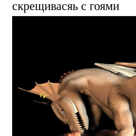
скрещивасяь с гоями