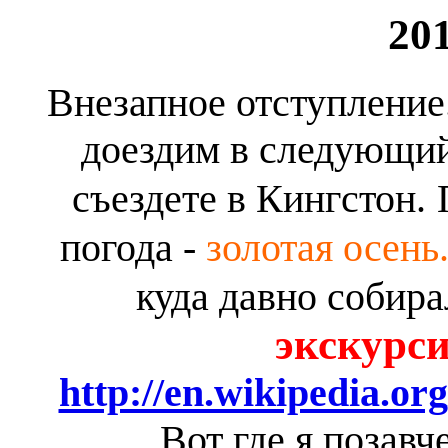
20
Внезапное отступлени
доездим в следующий 
съездете в Кингстон.
погода -
золотая осень
куда давно собира
экскурси
http://en.wikipedia.
Вот где я позавч