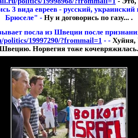
ail.ru/politics/19998968/?frommail=1
- Это,
сь 3 вида евреев - русский, украинский и
Брюселе" -
Ну и договорись по газу... .
зывает посла из Швеции после признан
ru/politics/19997290/?frommail=1
- -
Хуйня,
Швецию. Норвегия тоже кочевряжилась