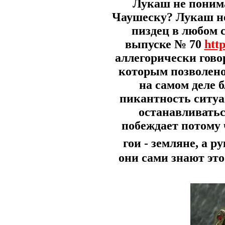
Лукаш не понима
Чаушеску? Лукаш не
пиздец в любом 
выпуске № 70
htt
аллегорически гово
которым позволено 
на самом деле 
пикантность ситуа
останавливатьс
побеждает потому 
гои - земляне, а р
они сами знают эт