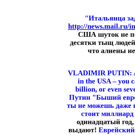
"Итальянца за
http://news.mail.ru/
США шуток не п
десятки тыщ людей
что алиены н
VLADIMIR PUTIN: A f
in the USA – you c
billion, or even se
Путин "Быший евро
ты не можешь даже п
стоит миллиард
одинадцатый год, 
выдают!
Еврейский