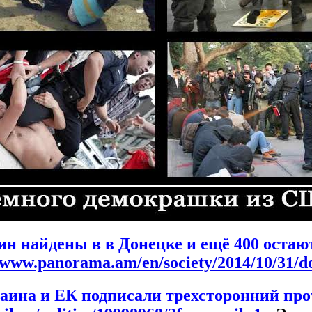
ин найдены в в Донецке и ещё 400 оста
/www.panorama.am/en/society/2014/10/31/d
аина и ЕК подписали трехсторонний про