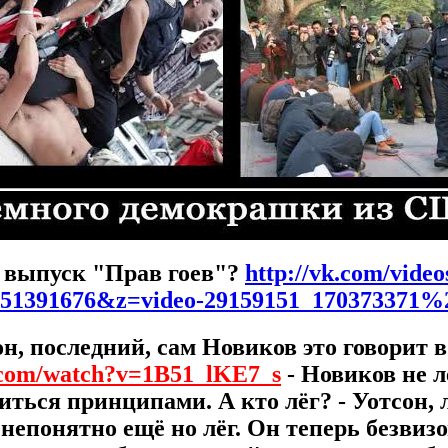
 выпуск "Прав гоев"?
http://vk.com/vide
_51391676&z=video-29159151_170373371%
он, последний, сам Новиков это говорит в
.com/watch?v=1B51_lKE7_s
- Новиков не 
иться принципами. А кто лёг? - Уотсон,
непонятно ещё но лёг. Он теперь безвизо