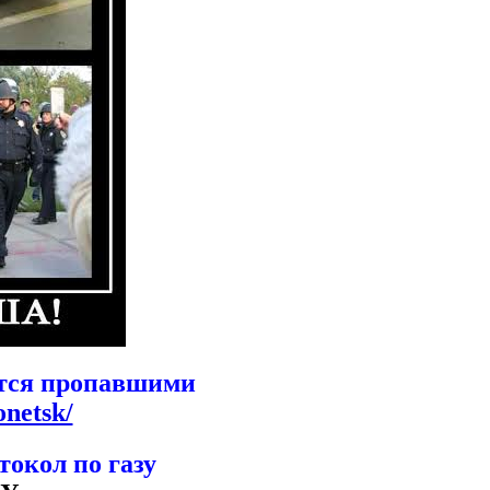
ются пропавшими
onetsk/
токол по газу