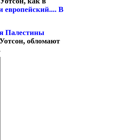
 Уотсон, как в
 европейский.... В
ия Палестины
 Уотсон, обломают
.