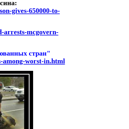
сина:
son-gives-650000-to-
d-arrests-mcgovern-
зованных стран"
is-among-worst-in.html