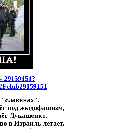
os-29159151?
2Fclub29159151
 "славянах".
лёг под жыдофашизм,
 лёг Лукашенко.
во в Израиль летает.