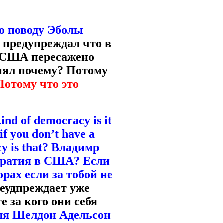
о поводу Эболы
 предупреждал что в
 США пересажено
нял почему? Потому
Потому что это
d of democracy is it
if you don’t have a
acy is that? Владимр
кратия в США? Если
рах если за тобой не
реудпреждает уже
е за кого они себя
ля Шелдон Адельсон