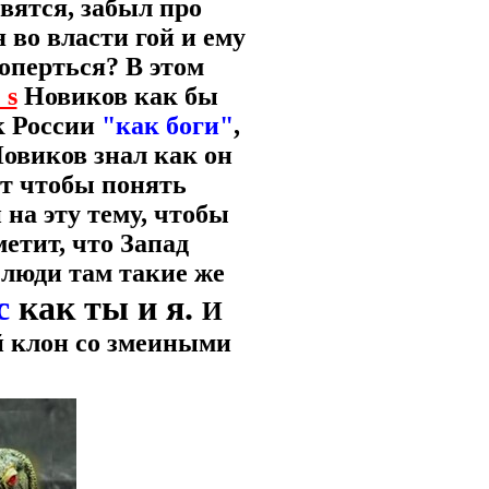
вятся, забыл про
во власти гой и ему
оперться? В этом
_s
Новиков как бы
к России
"как боги"
,
Новиков знал как он
кт чтобы понять
на эту тему, чтобы
етит, что Запад
е люди там такие же
с
как ты и я.
И
й клон со змеиными