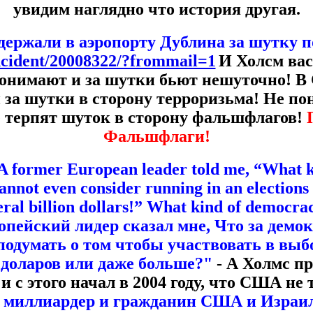
увидим наглядно что история другая.
держали в аэропорту Дублина за шутку п
incident/20008322/?frommail=1
И Холсм вас
онимают и за шутки бьют нешуточно! В
 за шутки в сторону терроризьма! Не по
е терпят шуток в сторону фальшфлагов!
Фальшфлаги!
ormer European leader told me, “What kin
annot even consider running in an elections 
veral billion dollars!” What kind of democr
пейский лидер сказал мне, Что за демо
одумать о том чтобы участвовать в выбо
 доларов или даже больше?"
- А Холмс п
и с этого начал в 2004 году, что США не т
 миллиардер и гражданин США и Израи