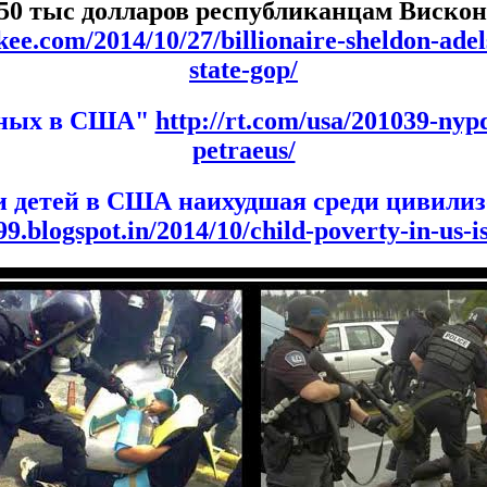
650 тыс долларов республиканцам Вискон
ee.com/2014/10/27/billionaire-sheldon-adel
state-gop/
сных в США"
http://rt.com/usa/201039-nyp
petraeus/
и детей в США наихудшая среди цивили
99.blogspot.in/2014/10/child-poverty-in-us-