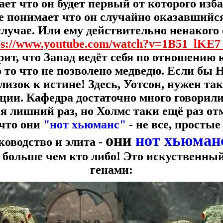
ет что он будет первый от которого изба
 понимает что он случайно оказавшийся 
случае. Или ему действительно ненакого 
ps://www.youtube.com/watch?v=1B51_lKE7
рит, что Запад ведёт себя по отношению 
то что не позволено медведю. Если бы 
близок к истине! Здесь, Уотсон, нужен та
ции. Кафедра достаточно много говорили 
я лишний раз, но Холмс таки ещё раз отм
что они
"нот хьюманс"
- не все, просты
они
нот хьюман
уководство и элита -
о больше чем кто либо! Это искуственны
генами: