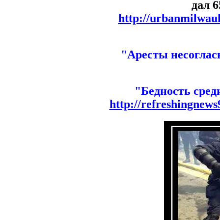
дал 
http://urbanmilwauk
"Аресты несогла
"Бедность сред
http://refreshingnews