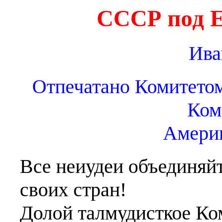
CCCР под 
Ива
Отпечатано Комитетом
Ком
Америк
Все неиудеи объединяйт
своих стран!
Долой талмудисткое Ко