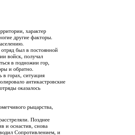
рритории, характер
ногие другие факторы.
населению.
о отряд был в постоянной
ии войск, получал
ться в подножии гор,
оры и обратно.
ь в горах, ситуация
золировало антикастровские
отряды оказалось
ометчивого рыцарства,
расстреляли. Позднее
в и оснастив, снова
оводил Сопротивлением, и