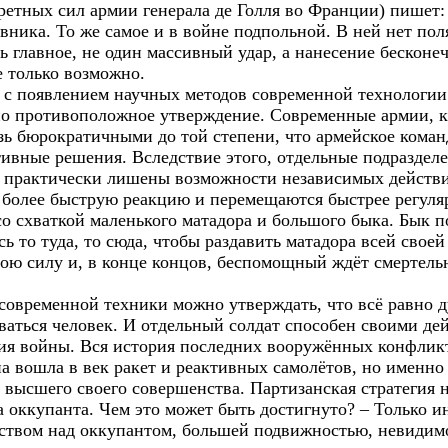
етных сил армии генерала де Голля во Франции) пишет:
ивника. То же самое и в войне подпольной. В ней нет по
сь главное, не один массивный удар, а нанесение бескон
е только возможно.
о с появлением научных методов современной технологии
но противоположное утверждение. Современные армии, 
озь бюрократичными до той степени, что армейское кома
ивные решения. Вследствие этого, отдельные подраздел
, практически лишены возможности независимых действ
более быструю реакцию и перемещаются быстрее регуля
о схваткой маленького матадора и большого быка. Бык по
ясь то туда, то сюда, чтобы раздавить матадора всей свое
вою силу и, в конце концов, беспомощный ждёт смертельн
 современной техники можно утверждать, что всё равно 
таваться человек. И отдельный солдат способен своими д
ия войны. Вся история последних вооружённых конфликт
на вошла в век ракет и реактивных самолётов, но именно
а высшего своего совершенства. Партизанская стратегия 
а оккупанта. Чем это может быть достигнуто? – Только 
твом над оккупантом, большей подвижностью, невидимо