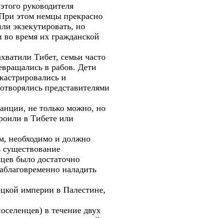
этого руководителя
 При этом немцы прекрасно
или экзекутировать, но
и во время их гражданской
ахватили Тибет, семьи часто
евращались в рабов. Дети
кастрировались и
дотворялись представителями
анции, не только можно, но
роили в Тибете или
м, необходимо и должно
ь существование
цев было достаточно
аблаговременно наладить
цкой империи в Палестине,
оселенцев) в течение двух