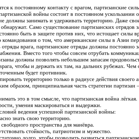
ятся к постоянному контакту с врагом, партизанские сил
 партизанской войны состоит в постоянном ускользании о
не должны занимать и удерживать территорию. Даже сво
 обнаружат. Само существование партизанских отрядов за
стоянно быть в защите против них, что истощает силы вр
 командования о том, что американские силы в Азии пе
ь отряды врага, партизанские отряды должны постоянно з
набжения. Вместо того чтобы совсем отрубать коммуника
тизаны должны позволять небольшим запасам продовольс
врага, чтобы и держать их там, на дальних рубежах. Чем 
оточенным будет противник.
ировать территорию только в радиусе действия своего а
им образом, принципиальная часть стратегии партизан – 
нимать это в том смысле, что партизанская война лёгкая.
рости, умения маскироваться и выдержки.
словий ведения успешной партизанской войны:
асно знать свою территорию.
 свободного пространства для манёвра.
тствовать стойкость, патриотизм и мужество.
остаточно долго, чтобы позволить развиться партизанско