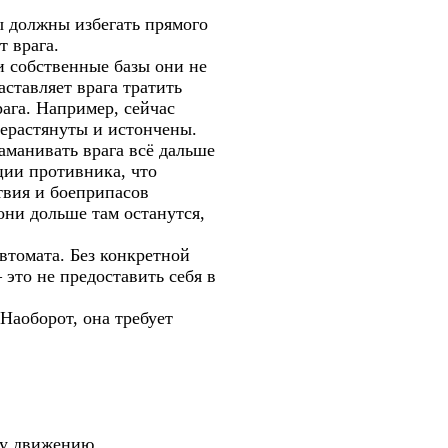
ы должны избегать прямого
т врага.
и собственные базы они не
ставляет врага тратить
ага. Например, сейчас
рерастянуты и истончены.
аманивать врага всё дальше
ции противника, что
твия и боеприпасов
они дольше там останутся,
втомата. Без конкретной
это не предоставить себя в
 Наоборот, она требует
му движению.