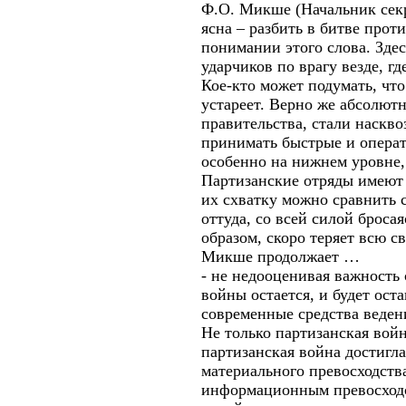
Ф.О. Микше (Начальник секр
ясна – разбить в битве прот
понимании этого слова. Зде
ударчиков по врагу везде, гд
Кое-кто может подумать, чт
устареет. Верно же абсолют
правительства, стали наскв
принимать быстрые и операт
особенно на нижнем уровне
Партизанские отряды имеют 
их схватку можно сравнить с
оттуда, со всей силой броса
образом, скоро теряет всю с
Микше продолжает …
- не недооценивая важность
войны остается, и будет ос
современные средства веден
Не только партизанская вой
партизанская война достигл
материального превосходств
информационным превосходс