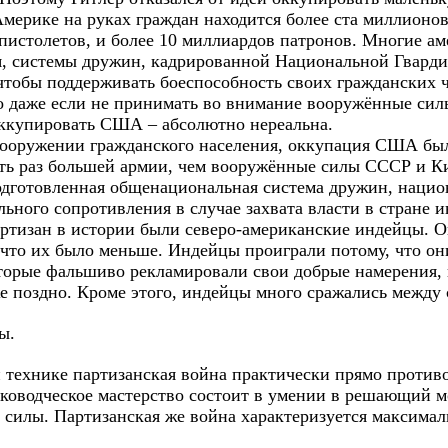
Америке на руках граждан находится более ста миллионо
 пистолетов, и более 10 миллиардов патронов. Многие а
, системы дружин, кадрированной Национальной Гварди
 чтобы поддерживать боеспособность своих гражданских 
то даже если не принимать во внимание вооружённые си
ккупировать США – абсолютно нереальна.
вооружении гражданского населения, оккупация США бы
ять раз большей армии, чем вооружённые силы СССР и Ки
дготовленная общенациональная система дружин, национ
льного сопротивления в случае захвата власти в стране
тизан в истории были северо-американские индейцы. Он
что их было меньше. Индейцы проиграли потому, что о
орые фальшиво рекламировали свои добрые намерения, 
же поздно. Кроме этого, индейцы много сражались между 
ы.
 и технике партизанская война практически прямо проти
лководческое мастерство состоит в умении в решающий 
 силы. Партизанская же война характеризуется максима