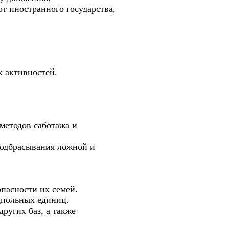
т иностранного государства,
х активностей.
методов саботажа и
подбрасывания ложной и
опасности их семей.
дпольных единиц.
ругих баз, а также