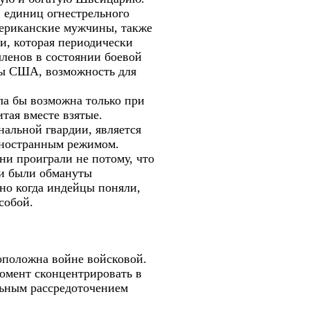
в единиц огнестрельного
мериканские мужчины, также
и, которая периодически
членов в состоянии боевой
лы США, возможность для
ла бы возможна только при
тая вместе взятые.
альной гвардии, является
 иностранным режимом.
и проиграли не потому, что
ни были обмануты
но когда индейцы поняли,
собой.
воположна войне войсковой.
момент сконцентрировать в
льным рассредоточением