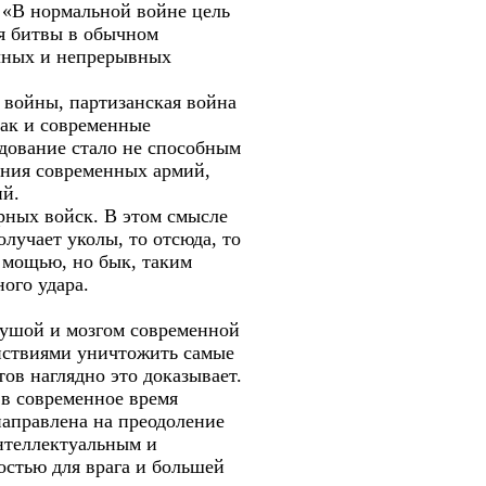
 «В нормальной войне цель
ля битвы в обычном
ечных и непрерывных
 войны, партизанская война
как и современные
ндование стало не способным
ения современных армий,
ий.
рных войск. В этом смысле
лучает уколы, то отсюда, то
й мощью, но бык, таким
ого удара.
душой и мозгом современной
ействиями уничтожить самые
ов наглядно это доказывает.
 в современное время
направлена на преодоление
интеллектуальным и
стью для врага и большей