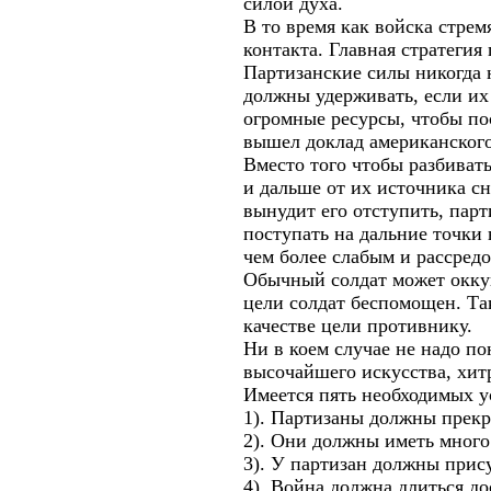
силой духа.
В то время как войска стрем
контакта. Главная стратегия
Партизанские силы никогда 
должны удерживать, если их
огромные ресурсы, чтобы по
вышел доклад американского
Вместо того чтобы разбиват
и дальше от их источника с
вынудит его отступить, пар
поступать на дальние точки 
чем более слабым и рассред
Обычный солдат может оккуп
цели солдат беспомощен. Так
качестве цели противнику.
Ни в коем случае не надо по
высочайшего искусства, хит
Имеется пять необходимых у
1). Партизаны должны прекр
2). Они должны иметь много
3). У партизан должны прису
4). Война должна длиться д