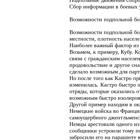
Подпольные движения сопр
Сбор информации в боевых у
Возможности подпольной б
Возможности подпольной бор
местности, плотность насел
Наиболее важный фактор из 
Возьмем, к примеру, Кубу. К
связи с гражданским населе
продовольствие и другое сн
сделало возможным для парти
Но после того как Кастро пр
изменилась. Кастро быстро 
отряды, которые оказались 
возможным быстро изолиров
Другой пример находим в о
Немецкие войска во Франци
самоущербного джентльменст
Немцы арестовали одного из
сообщники устроили тому по
забросили его на парашюте 