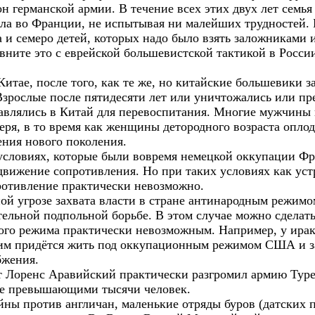
 германской армии. В течение всех этих двух лет семья 
ла во Франции, не испытывая ни малейших трудностей.
на и семеро детей, которых надо было взять заложниками 
вните это с еврейской большевистской тактикой в Росси
итае, после того, как те же, но китайские большевики з
 Взрослые после пятидесяти лет или уничтожались или пр
авлялись в Китай для перевоспитания. Многие мужчины 
геря, в то время как женщины детородного возраста опло
ения нового поколения.
 условиях, которые были вовремя немецкой оккупации Фр
движение сопротивления. Но при таких условиях как уст
ротивление практически невозможно.
ой угрозе захвата власти в стране антинародным режимо
ительной подпольной борьбе. В этом случае можно сделат
ого режима практически невозможным. Например, у ирак
о им придётся жить под оккупационным режимом США и з
бжения.
т Лоренс Аравийский практически разгромил армию Туре
 не превышающими тысячи человек.
йны против англичан, маленькие отряды буров (датских п