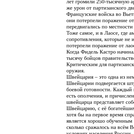
лет громили 250-тысячную 
же урон от партизанского дв
Французские войска во Вье
они потерпели поражение от
передвигались по местности
Тоже самое, и в Лаосе, где 
сопротивления, которые не и
потерпели поражение от лао
Когда Фидель Кастро начина
тысячу бойцов правительств
Критическим для партизанск
оружия.
Швейцария – это одна из не
Швейцарии подвергается штра
боевой готовности. Каждый
есть ополчения, и причисле
швейцарца представляет соб
Швейцарию, с её богатейшим
хотя бы на первое время сп
является хорошо обученным 
сколько сражалось на всём 
условиях населения России.