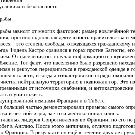
отивления
словиях и безопасность
орьбы
ьбы зависят от многих факторов: размер вовлечённой те
ения, противоподпольная деятельность правительства и м
всех – это степень свободы, отводящаяся гражданскому 
огда Фидель Кастро сражался в горах против Батисты, ег
нием. От населения он получал информацию о продвижен
абжение. Тот факт, что населению было разрешено находи
зан и рекрутов передвигаться в гражданской одежде в г
ишёл к власти, и когда антикастровские отряды окопалис
очистил нейтральную территорию в подножии гор. Это и
отрезанными от источника снабжения, и антикастровские 
ать и уничтожить.
ккупированной немцами Франции и в Тибете.
и большей частью демонстрировали примеры самого опр
ва и честной игры, за что и жестоко поплатились.
 главных лидеров Сопротивления во Франции, но его не 
бег в Англию. После этого англичане, отлично подготови
во Францию. В результате он ещё в течение двух лет рук