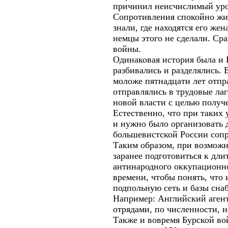
причинил неисчислимый урон
Сопротивления спокойно жи
знали, где находятся его же
немцы этого не сделали. Сра
войны.
Одинаковая история была и К
разбивались и разделялись.
моложе пятнадцати лет отпр
отправлялись в трудовые ла
новой власти с целью получ
Естественно, что при таких
и нужно было организовать 
большевистской России соп
Таким образом, при возможн
заранее подготовиться к дл
антинародного оккупационн
времени, чтобы понять, чт
подпольную сеть и базы сна
Например: Английский аген
отрядами, по численности,
Также и вовремя Бурской во