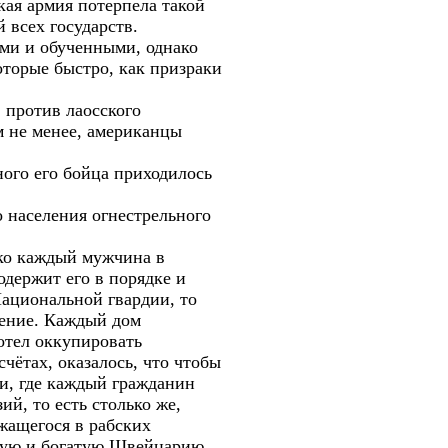
ая армия потерпела такой
 всех государств.
ми и обученными, однако
торые быстро, как призраки
в против лаосского
м не менее, американцы
ного его бойца приходилось
.
о населения огнестрельного
ако каждый мужчина в
одержит его в порядке и
ациональной гвардии, то
чение. Каждый дом
отел оккупировать
чётах, оказалось, что чтобы
и, где каждый гражданин
й, то есть столько же,
жащегося в рабских
ькую и богатую Швейцарию.