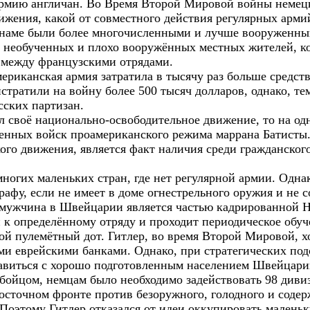
армию англичан. Во Время Второй Мировой войны немецк
ижения, какой от совместного действия регулярных армий
тнаме были более многочисленными и лучше вооруженны
 необученных и плохо вооружённых местных жителей, ко
 между французскими отрядами.
американская армия затратила в тысячу раз больше средст
стратили на войну более 500 тысяч долларов, однако, те
сских партизан.
л своё национально-освободительное движение, то на од
енных войск проамериканского режима маррана Батисты
ого движения, является факт наличия среди гражданског
многих маленьких стран, где нет регулярной армии. Одн
фу, если не имеет в доме огнестрельного оружия и не с
 мужчина в Швейцарии является частью кадрированной Н
н к определённому отряду и проходит периодическое обу
ой пулемётный дот. Гитлер, во время Второй Мировой, х
и еврейскими банками. Однако, при стратегических подс
равиться с хорошо подготовленным населением Швейцари
бойцом, немцам было необходимо задействовать 98 дивизи
Восточном фронте против безоружного, голодного и содер
 Поэтому Гитлер отказался от идеи оккупировать мален