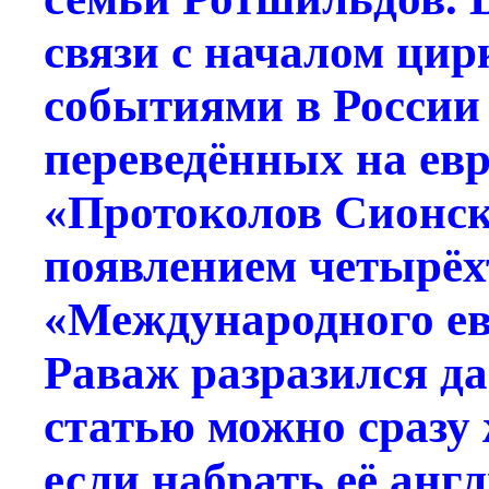
связи с началом цир
событиями в России 
переведённых на ев
«Протоколов Сионск
появлением четырё
«Международного ев
Раваж разразился да
статью можно сразу 
если набрать её анг