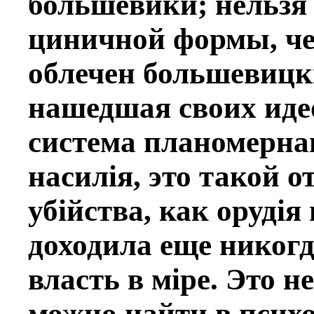
большевики; нельзя 
циничной формы, чe
облечен большевицкi
нашедшая своих идео
система планомeрнаг
насилiя, это такой 
убiйства, как орудiя
доходила еще никогд
власть в мiрe. Это н
можно найти в псих