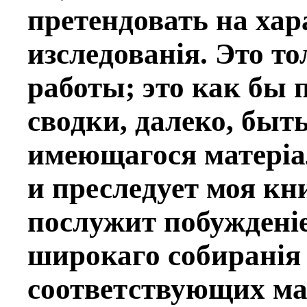
претендовать на хар
изслeдованiя. Это т
работы; это как бы
сводки, далеко, быт
имeющагося матерiал
и преслeдует моя кн
послужит побужденiе
широкаго собиранiя
соотвeтствующих ма