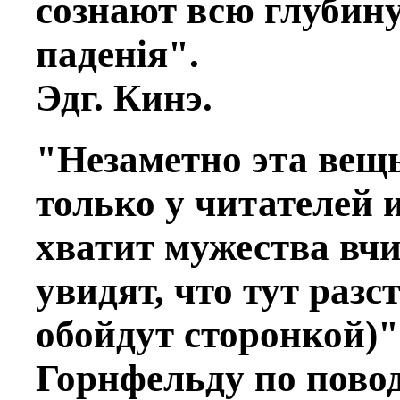
сознают всю глубину
паденiя".
Эдг. Кинэ.
"Незамeтно эта вещь
только у читателей 
хватит мужества вчи
увидят, что тут разс
обойдут сторонкой)"
Горнфельду по повод