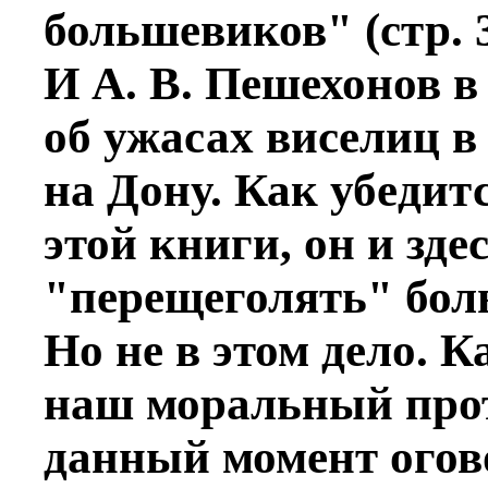
большевиков" (стр. 3
И А. В. Пeшехонов в
об ужасах висeлиц в
на Дону. Как убeдит
этой книги, он и здe
"перещеголять" бол
Но не в этом дeло. К
наш моральный про
данный момент огов