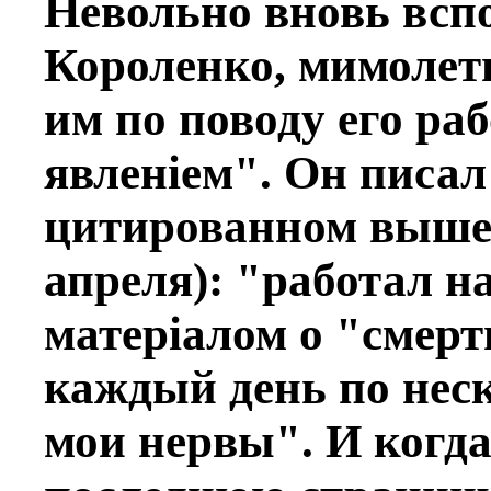
Невольно вновь вспо
Короленко, мимоле
им по поводу его р
явленiем". Он писал
цитированном выше 
апрeля): "работал 
матерiалом о "смер
каждый день по нeс
мои нервы". И когда