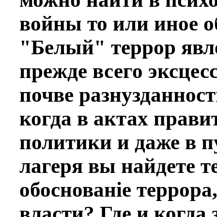
войны то или иное о
"Бeлый" террор явле
прежде всего эксцес
почвe разнузданност
когда в актах прави
политики и даже в п
лагеря вы найдете т
обоснованiе террора
власти? Гдe и когда 