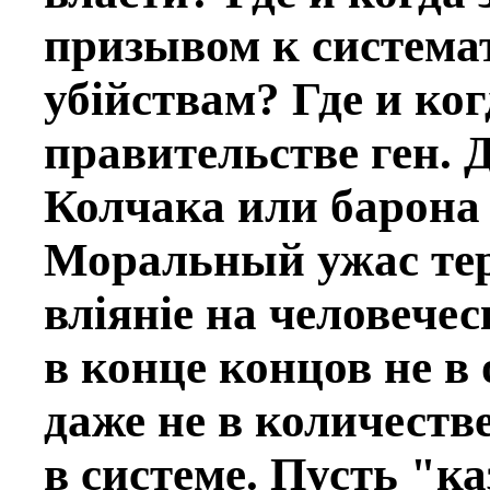
призывом к систем
убiйствам? Гдe и ког
правительствe ген. 
Колчака или барона
Моральный ужас тер
влiянiе на человeче
в концe концов не в 
даже не в количествe
в системe. Пусть "к