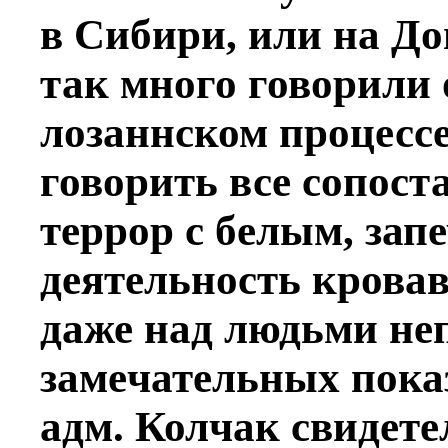
в Сибири, или на До
так много говорили
лозаннском процессe
говорить всe сопос
террор с бeлым, зап
дeятельность крова
даже над людьми не
замeчательных показ
адм. Колчак свидeте