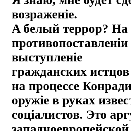
возраженiе.
A бeлый террор? На
противопоставленiи
выступленiе
гражданских истцов 
на процессe Конради
оружiе в руках извe
соцiалистов. Это ар
западноевропейской 