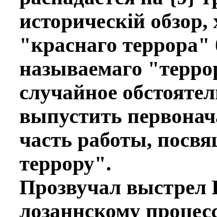
историческiй обзор,
"краснаго террора"
называемаго "терро
случайное обстоятел
выпустить первонач
часть работы, посв
террору".
Прозвучал выстрeл К
лозаннскому процес