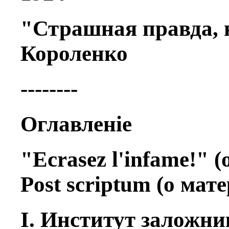
"Страшная правда, н
Короленко
--------
Оглавленiе
"Ecrasez l'infame!" (о
Post scriptum (o матер
I. Институт заложник