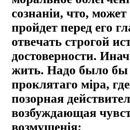
сознанiи, что, может 
пройдет перед его гл
отвeчать строгой ис
достовeрности. Инач
жить. Надо было бы 
проклятаго мiра, гд
позорная дeйствител
возбуждающая чувст
возмущенiя;