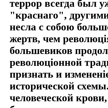
террор всегда был у
"краснаго", другими
несла с собою больш
жертв, чeм революцi
большевиков продо
революцiонной тради
признать и измeненi
исторической схемы.
человeческой крови,