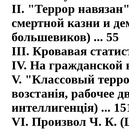
II. "Террор навязан"
смертной казни и де
большевиков) ... 55
III. Кровавая статист
IV. На гражданской в
V. "Классовый терро
возстанiя, рабочее д
интеллигенцiя) ... 15
VI. Произвол Ч. К. 