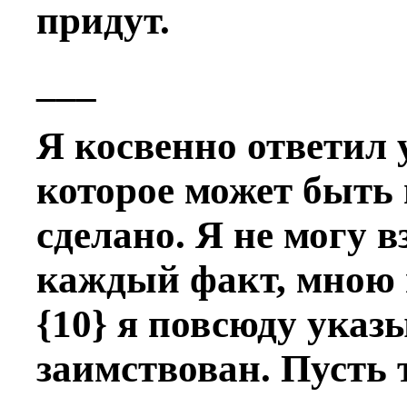
придут.
___
Я косвенно отвeтил 
которое может быть
сдeлано. Я не могу в
каждый факт, мною
{10} я повсюду указ
заимствован. Пусть т