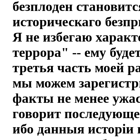
безплоден становится
историческаго безпр
Я не избeгаю характ
террора" -- ему буд
третья часть моей р
мы можем зарегистр
факты не менeе ужас
говорит послeдующее
ибо данныя исторiи 