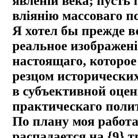
явленiй вeка; пусть
влiянiю массоваго пс
Я хотeл бы прежде в
реальное изображенi
настоящаго, которое
рeзцом исторических
в субъективной оцeн
практическаго поли
По плану моя работа
распадается на {9} т