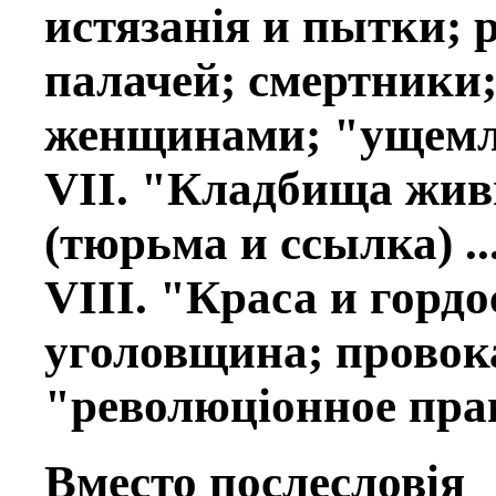
истязанiя и пытки; 
палачей; смертники;
женщинами; "ущемлен
VII. "Кладбища жи
(тюрьма и ссылка) ...
VIII. "Краса и гордо
уголовщина; провок
"революцiонное право
Вмeсто послeсловiя