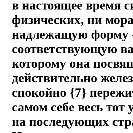
в настоящее время с
физических, ни мор
надлежащую форму -
соотвeтствующую ва
которому она посвя
дeйствительно желe
спокойно {7} пережи
самом себe весь тот
на послeдующих стр