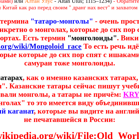
нами)
или
Алтан Улус
- Altan Ulus; 1115–1234)
- Обратит
Китай как раз перед своим " дранг нах вест" и захватом 
 термина
"татаро-монголы"
- очень прост
нкретно о монголах, которые до сих пор
юртах. Есть термин
"монголоиды"
. Вики
a.org/wiki/Mongoloid_race
То есть речь идё
оторые которые до сих пор спят с ишакам
самураи тоже монголоиды.
татарах
, как о именно казанских татарах,
. Казанские татары сейчас пишут учебик
оевали монголы, а татары не причём:
KRY
нголах" то это имеется виду объединив
й каганат
, которые вы видите на англи
не печатавшейся в России:
.wikipedia.org/wiki/File:Old_Wor