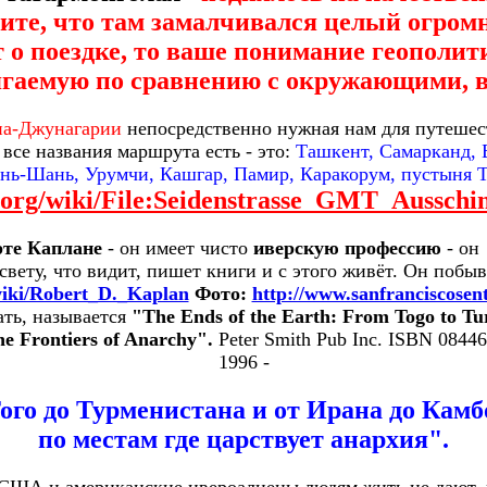
дите, что там замалчивался целый огром
т о поездке, то ваше понимание геополи
ягаемую по сравнению с окружающими, в
на-Джунагарии
непосредственно нужная нам для путешес
 все названия маршрута есть - это:
Ташкент, Самарканд, 
янь-Шань, Урумчи, Кашгар, Памир, Каракорум, пустыня
a.org/wiki/File:Seidenstrasse_GMT_Ausschin
рте Каплане
- он имеет чисто
иверскую профессию
- он
свету, что видит, пишет книги и с этого живёт. Он побыв
/wiki/Robert_D._Kaplan
Фото:
http://www.sanfranciscosen
ать, называется
"The Ends of the Earth: From Togo to Tu
e Frontiers of Anarchy".
Peter Smith Pub Inc. ISBN 08446
1996 -
ого до Турменистана и от Ирана до Камб
по местам где царствует анархия".