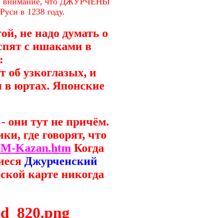
е внимание, что ДЖУРЧЕНЫ
Руси в 1238 году.
ой, не надо думать о
 спят с ишаками в
:
т об узкоглазых, и
и в юртах. Японские
 - они тут не причём.
и, где говорят, что
M-Kazan.htm
Когда
шиеся
Джурченский
йской карте никогда
ld_820.png