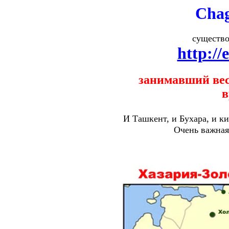
Chag
существ
http://
занимавший весь
в
И Ташкент, и Бухара, и к
Очень важная