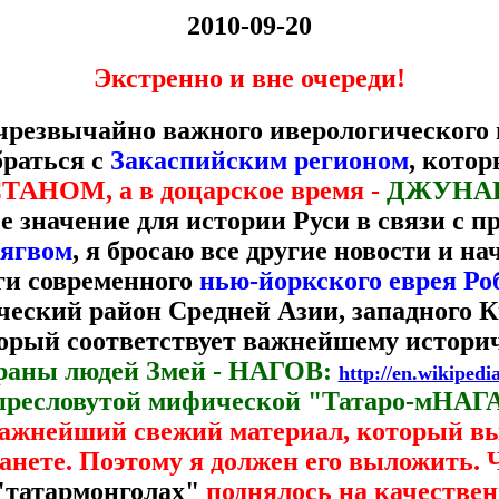
2010-09-20
Экстренно и вне очереди!
 чрезвычайно важного иверологического
браться с
Закаспийским регионом
, кото
АНОМ, а в доцарское время -
ДЖУНА
 значение для истории Руси в связи с 
/ягвом
,
я бросаю все другие новости и н
ги современного
нью-йоркского еврея Ро
ический район Средней Азии, западного К
орый соответствует важнейшему истори
раны людей Змей - НАГОВ:
http://en.wikipe
пресловутой мифической "Татаро-мНАГА
ажнейший свежий материал, который вы
танете. Поэтому я должен его выложить. 
"татармонголах"
поднялось на качествен