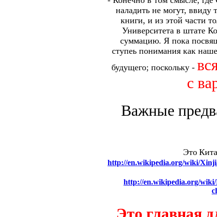
- Конечно в том смысле, гд
наладить не могут, ввиду
книги, и из этой части т
Университета в штате Ко
суммацию. Я пока посвящ
ступеь понимания как наше
вс
будущего; поскольку -
с ва
Важные предв
Это
Кит
http://en.wikipedia.org/wiki/X
http://en.wikipedia.org/wi
c
Это главная д