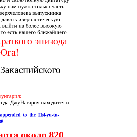
 но и свою полную диктатуру
ку нам нужна только часть
 сверхчеловека выпускника
у давать иверологическую
м выйти на более высокую
 то есть нашего ближайшего
краткого эпизода
 Юга!
Закаспийского
жунгария:
 года ДжуНагария находится и
_appended_to_the_Hsi-yu-tu-
pg
арта около 820