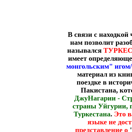
В связи с находкой
нам позволит разо
назывался
ТУРКЕСТ
имеет определяющее
монгольским" игом
материал из кни
поездке в истор
Пакистана, кот
ДжуНагарии - Ст
страны Уйгурии, 
Туркестана
.
Это в
языке не дос
представление о