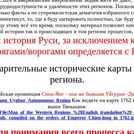
е США и американские ивероалиены людям жить не дают,
 труднодоступности и удалённости этих регионов.
Посколь
олько факты а не супремасистская демагогия избранного
ннектикут, то, где я буду цитировать полностью, где буд
у этому всё это время, поскольку материал позволит на
й истории так и происходящих в том регионе процессов,
я история Руси, за исключением 
рягами/ворогами определяется с
арительные исторические карты 
региона.
айская провинция
Синь-Янг - она же бывшая Уйгурия -Д
Как видите на карте 1762
injiang_Uyghur_Autonomous_Region
выше Тяньшаня:
ki/File:Map_of_the_Western_Regions_%28English_translation%29
hih,_compiled_on_the_orders_of_Emperor_Chien-lung_in_1762.j
ля понимания всего процесса к