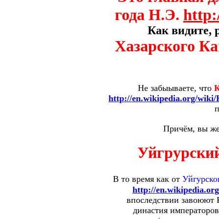
года Н.Э.
http:
Как видите, 
Хазарского Ка
Не забыываете, что
http://en.wikipedia.org/wik
п
Причём, вы же
Уйгрурский
В то время как от
Уйгурско
http://en.wikipedia.or
впоследствии завоюют 
династия императоров