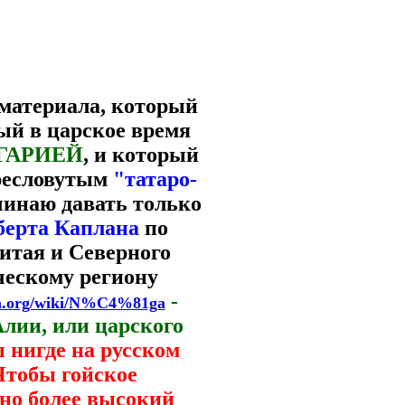
 материала, который
рый в царское время
ГАРИЕЙ
, и который
пресловутым
"татаро-
ачинаю давать только
берта Каплана
по
итая и Северного
ческому региону
-
dia.org/wiki/N%C4%81ga
лии, или царского
 нигде на русском
Чтобы гойское
но более высокий