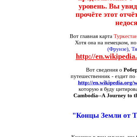
уровень. Вы уви
прочёте этот отчё
недос
Вот главная карта
Туркеста
Хотя она на немецком, но
(Фрунзе), Т
http://en.wikipedi
Вот сведения о
Робе
путешественник - ездит по 
http://en.wikipedia.org
которую я буду цитиров
Cambodia--A Journey to th
"Концы Земли от Т