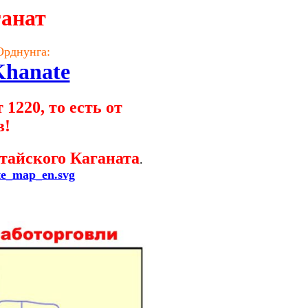
ганат
Орднунга:
_Khanate
1220, то есть от
в!
тайского Каганата
.
ate_map_en.svg