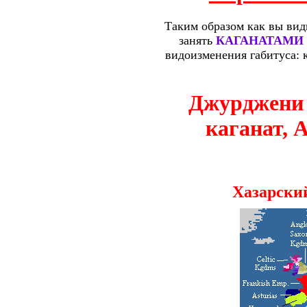
Таким образом как вы види
занять
КАГАНАТАМИ лю
видоизменения габитуса: к
Джурджени 
каганат, 
Хазарский