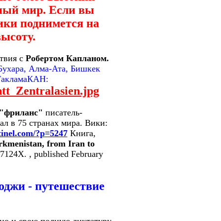
ный мир. Если вы
тики поднимется на
ысоту.
твия с
Робертом Капланом.
Бухара, Алма-Ата, Бишкек
 ТакламаКАН:
tt_Zentralasien.jpg
"фриланс"
писатель-
ал в 75 странах мира. Вики:
tinel.com/?p=5247
Книга,
rkmenistan, from Iran to
7124X. , published February
оджи - путешествие