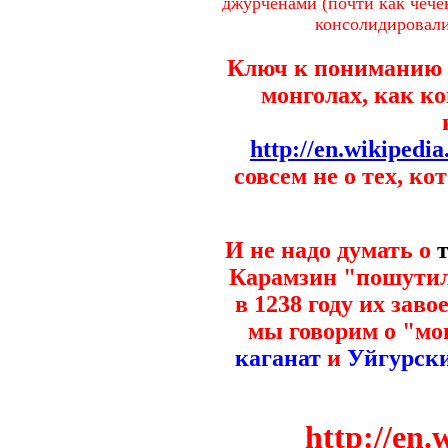
джурченами (почти как чече
консолидировали 
Ключ к пониманию
монголах, как ко
http://en.wikipedi
совсем не о тех, к
И не надо думать о
Карамзин "пошутил"
в 1238 году их зав
мы говорим о "мо
каганат
и
Уйгурски
http://en