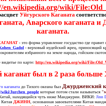
//en.wikipedia.org/wiki/File:Ol
расцвет
Уйгурского Каганата
соответств
ганата, Аварского каганата и
каганата.
КАГАНАТ
- это форма управление госудаство где правит
i/Kohen_Gadol
- верховый иудейский жрец, приносящий к
окровителям избранного на земле народа, гойским ското
 видитье по карте:
http://en.wikipedia.org/wiki/File:Ol
 каганат был в 2 раза больше 
Джурдженский к
го каганата
до Тихого океана был
g/wiki/Jurchen_people
которые потом стали называться
"
Китай, находящийся чуть ниже Манджурии. ВИКИ:
Jinn 
 Китая
ДЖИНН
, основанная завоевателями Китая манд