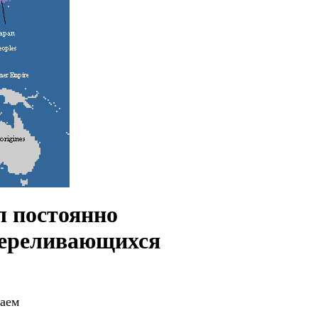
л постоянно
переливающихся
раем