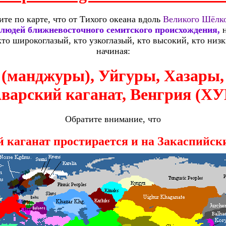
те по карте, что от Тихого океана вдоль
Великого Шёлко
дей ближневосточного семитского происхождения,
н
то широкоглазый, кто узкоглазый, кто высокий, кто низки
начиная:
(манджуры), Уйгуры, Хазары,
Аварский каганат, Венгрия (
Обратите внимание, что
 каганат простирается и на Закаспийск