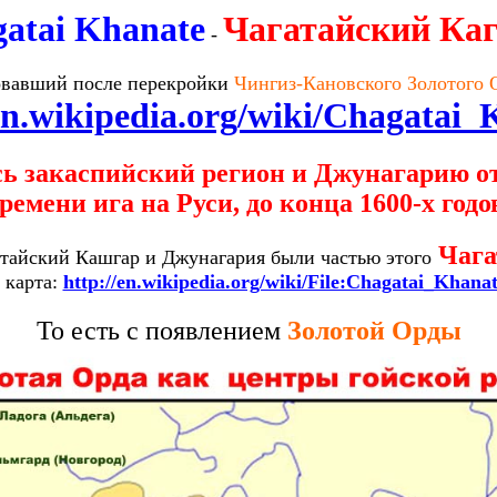
atai Khanate
Чагатайский Ка
-
овавший после перекройки
Чингиз-Кановского Золотого 
en.wikipedia.org/wiki/Chagatai
 закаспийский регион и Джунагарию от 
ремени ига на Руси, до конца 1600-х годо
Чага
итайский Кашгар и Джунагария были частью этого
 карта:
http://en.wikipedia.org/wiki/File:Chagatai_Khan
То есть с появлением
Золотой Орды