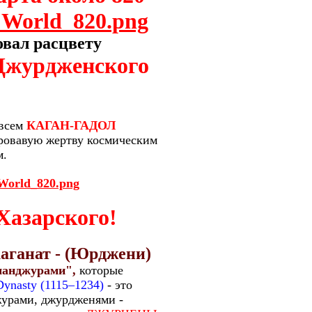
d_World_820.png
овал расцвету
 Джурдженского
 всем
КАГАН-ГАДОЛ
ровавую жертву космическим
м.
d_World_820.png
Хазарского!
аганат - (Юрджени)
манджурами",
которые
Dynasty (1115–1234)
- это
журами, джурдженями -