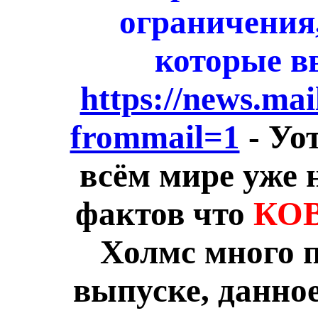
ограничения
которые в
https://news.mai
frommail=1
- Уо
всём мире уже 
фактов что
КОВ
Холмс много 
выпуске, данно