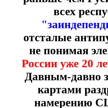
всех респ
"заиндепенд
отсталые антип
не понимая эл
России уже 20 ле
Давным-давно з
картами разд
намерению СШ