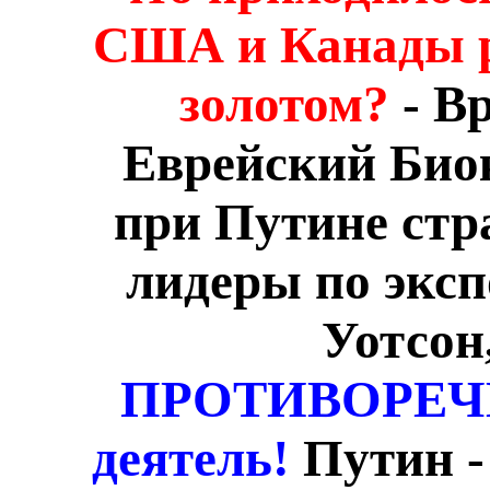
США и Канады р
золотом?
- В
Еврейский Био
при Путине ст
лидеры по эксп
Уотсон
ПРОТИВОРЕЧИ
деятель!
Путин -