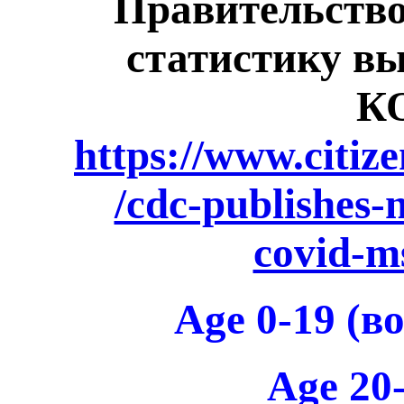
Правительств
статистику в
К
https://www.citiz
/cdc-publishes-
covid-ms
Age 0-19 (в
Age 20