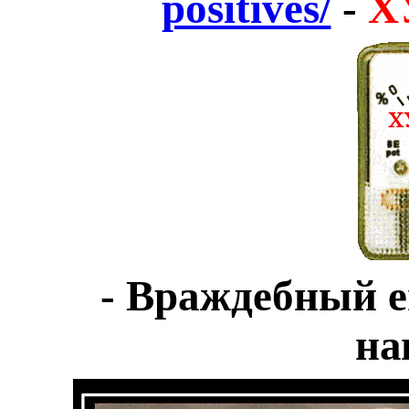
positives/
-
Х
- Враждебный е
на