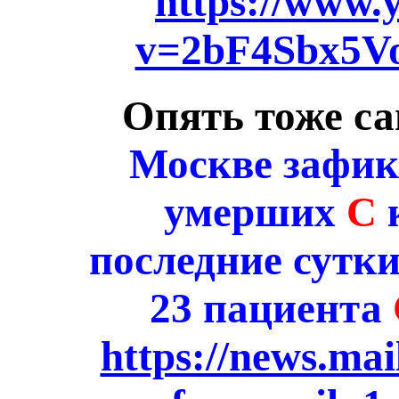
https://www.
v=2bF4Sbx5Vo
Опять тоже са
Москве зафик
умерших
С
последние сутк
23 пациента
https://news.mai