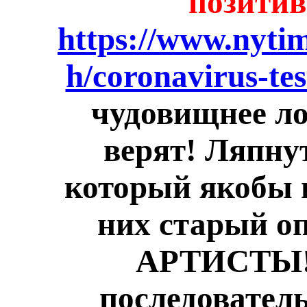
позитив
https://www.nytim
h/coronavirus-tes
чудовищнее ло
верят! Ляпну
который якобы н
них старый о
АРТИСТЫ! 
последовател