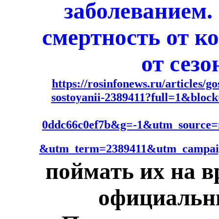
заболеванием.
смертность от к
от сезо
https://rosinfonews.ru/articles/g
sostoyanii-2389411?full=1&blo
0ddc66c0ef7b&g=-1&utm_source
&utm_term=2389411&utm_campai
поймать их на в
официальн