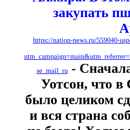
закупать п
А
https://nation-news.ru/559040-usp
utm_campaign=main&utm_referrer=
- Сначала
se_mail_ru
Уотсон, что в
было целиком с
и вся страна со