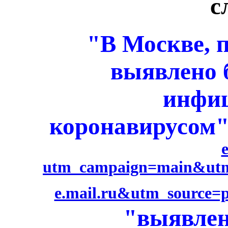
с
"В Москве, 
выявлено 
инфи
коронавирусом
utm_campaign=main&ut
e.mail.ru&utm_source=p
"выявле