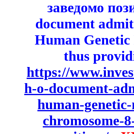
заведомо по
document admits
Human Genetic M
thus providi
https://www.inve
h-o-document-admi
human-genetic-m
chromosome-8-t