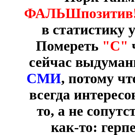
ФАЛЬШпозитив
в статистику
Помереть
"С"
ч
сейчас выдуман
СМИ
, потому ч
всегда интерес
то, а не сопут
как-то: герпе