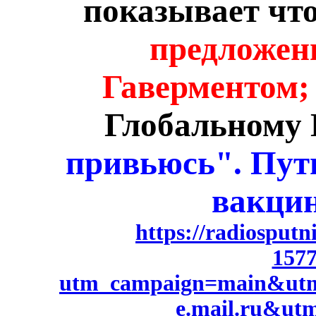
показывает чт
предложен
Гаверментом
Глобальному 
привьюсь". Пути
вакци
https://radiosputn
1577
utm_campaign=main&ut
e.mail.ru&ut