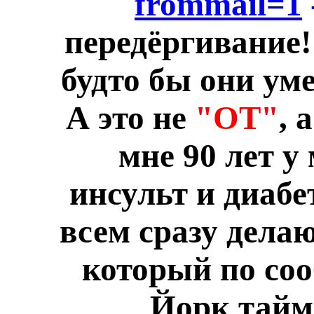
frommail=1
передёргивание!
будто бы они ум
А это не
"ОТ"
, 
мне 90 лет у
инсульт и диабе
всем сразу делаю
который по со
Йорк таймс