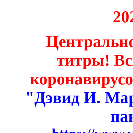
20
Центрально
титры! В
коронавирусо
"Дэвид И. Мар
па