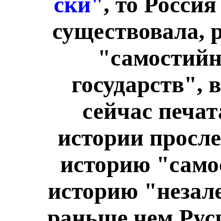
ски"
, то Росси
существовала, 
"самостийн
государств", 
сейчас печа
истории просл
историю "само
историю "незал
раньше чем Руси