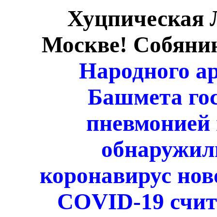
Хуцпическая 
Москве! Собяни
Народного а
Башмета го
пневмонией
обнаружил
коронавирус нов
COVID-19 счит