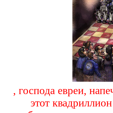
, господа евреи, нап
этот квадриллион