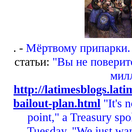
. -
Мёртвому припарки
статьи:
"Вы не поверите
мил
http://latimesblogs.lat
bailout-plan.html
"It's 
point," a Treasury s
Tuesday. "We just wan