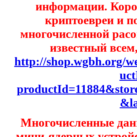
информации. Короч
криптоевреи и п
многочисленной расой
известный всем
http://shop.wgbh.org/we
uct
productId=11884&stor
&l
Многочисленные дан
мини-ядерных устройс