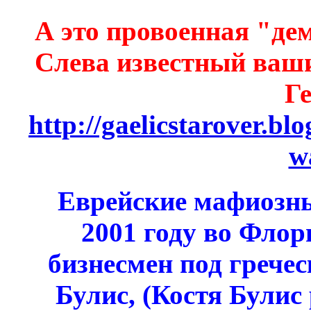
А это провоенная "де
Слева известный ваш
Г
http://gaelicstarover.bl
w
Еврейские мафиозны
2001 году во Флор
бизнесмен под грече
Булис, (Костя Булис 