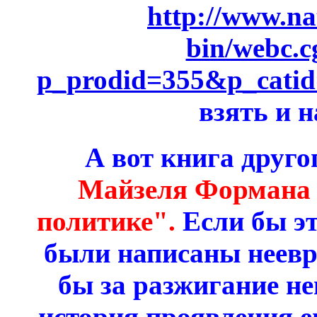
http://www.na
bin/webc.c
p_prodid=355&p_cati
взять и 
А вот книга друго
Майзеля Формана 
политике".
Если бы эт
были написаны неевр
бы за разжигание не
история проявления е