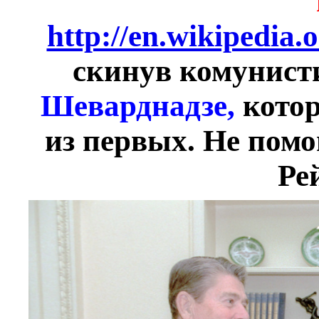
http://en.wikipedia.
скинув комунист
Шеварднадзе,
кото
из первых.
Не помо
Ре