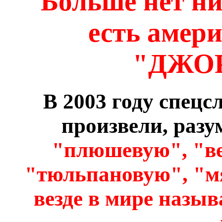
Больше нет ни
есть амер
"ДЖО
В 2003 году спец
произвели, разу
"плюшевую", "в
"тюльпановую", "м
везде в мире назы