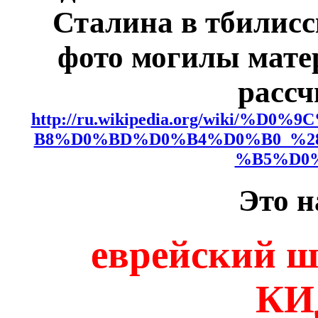
Сталина в тбилисс
фото могилы матер
рассч
http://ru.wikipedia.org/wiki
B8%D0%BD%D0%B4%D0%B0_%2
%B5%D0
Это н
еврейский ш
КИ