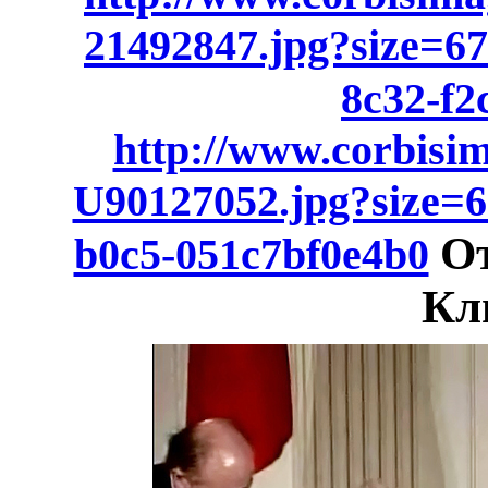
21492847.jpg?size=6
8c32-f2
http://www.corbisi
U90127052.jpg?size=6
От
b0c5-051c7bf0e4b0
Кл