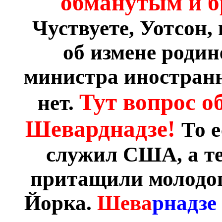
обманутым и
Чуствуете, Уотсон,
об измене родин
министра иностранн
Тут вопрос о
нет.
Шеварднадзе!
То 
служил США, а те
притащили молодог
Йорка.
Шева
рнадзе