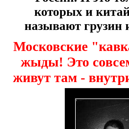
которых и китай
называют грузин 
Московские "кавка
жыды! Это совсем
живут там - внутр