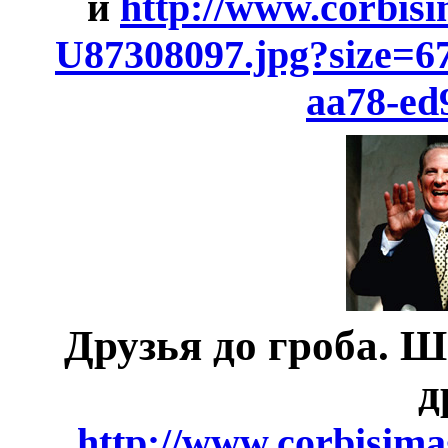
и
http://www.corbis
U87308097.jpg?size=6
aa78-ed
Друзья до гроба. Ш
д
http://www.corbisima