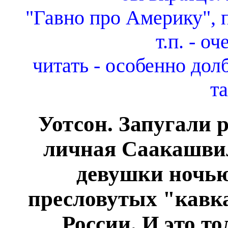
"Гавно про Америку", п
т.п. - о
читать - особенно дол
та
Уотсон. Запугали 
личная Саакашвил
девушки ночью
пресловутых "кавка
России. И это т