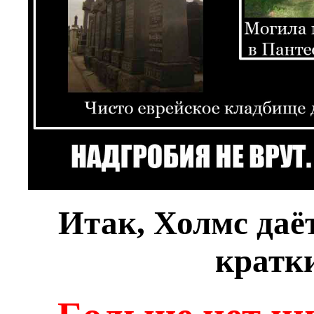
Итак, Холмс даёт
кратк