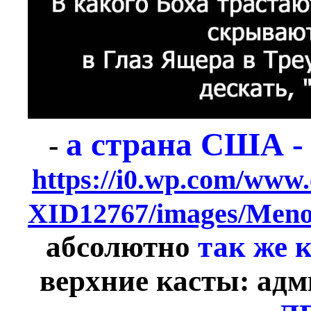
а страна США -
-
https://i0.wp.com/www
XID12767/images/Men
абсолютно
так же 
верхние касты: адм