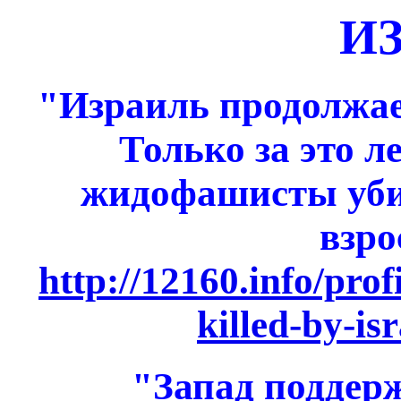
И
"Израиль продолжает
Только за это ле
жидофашисты убил
взро
http://12160.info/profi
killed-by-isr
"Запад поддер