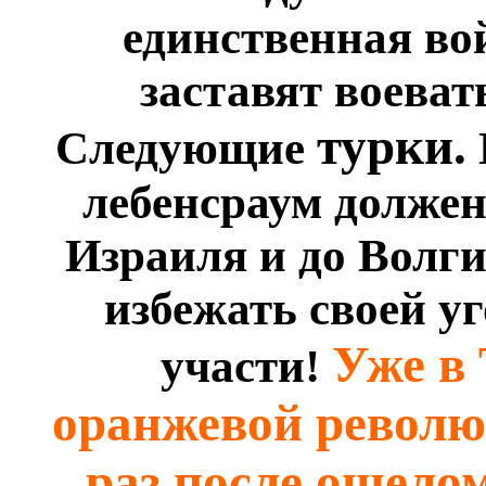
единственная во
заставят воеват
турки.
Следующие
лебенсраум долже
Израиля и до Волги
избежать своей у
Уже в
участи!
оранжевой револю
раз после ошело