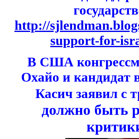
государст
http://sjlendman.blo
support-for-isra
В США конгрессме
Охайо и кандидат 
Касич заявил с 
должно быть 
критик