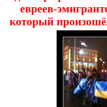
евреев-эмигрант
который произошёл