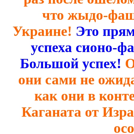
что жыдо-фаш
Украине!
Это прям
успеха сионо-ф
Большой успех!
О
они сами не ожид
как они в конт
Каганата от Изра
осо