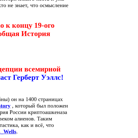
то не знает, что осмысление
 к концу 19-ого
еобщая История
нцепции всемирной
аст Герберт Уэллс!
йны) он на 1400 страницах
story
, который был положен
ория России криптоашкеназа
веком алиенов. Таким
астика, как и всё, что
._Wells
.