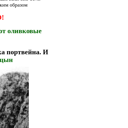
аким образом
О!
ют оливковые
ка портвейна. И
ицын