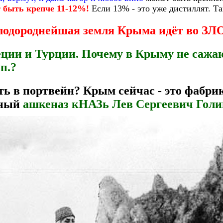
т быть крепче 11-12%!
Если 13% - это уже дистиллят. Т
плодороднейшая земля Крыма идёт во ЗЛ
ции и Турции. Почему в Крыму не сажа
п.?
ть в портвейн? Крым сейчас - это фабри
чный
ашкеназ кНАЗь Лев Сергеевич Гол