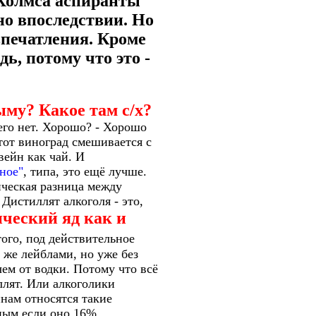
 Холмса аспиранты
ано впоследствии. Но
впечатления. Кроме
ь, потому что это -
ыму? Какое там с/х?
его нет. Хорошо? - Хорошо
тот виноград смешивается с
вейн как чай. И
ное"
, типа, это ещё лучше.
ческая разница между
Дистиллят алкоголя - это,
ический яд как и
ого, под действительное
 же лейблами, но уже без
ем от водки. Потому что всё
ллят. Или алкоголики
йнам относятся такие
ым если оно 16%.