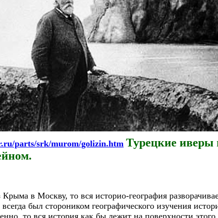
Турецкие иверы 
r.ru/parts/srk/murom/golizin.htm
ейном.
з Крыма в Москву, то вся историо-география разворачивае
я всегда был стороником географического изучения истори
енно, то вся история как бы лежит на поверхности этого