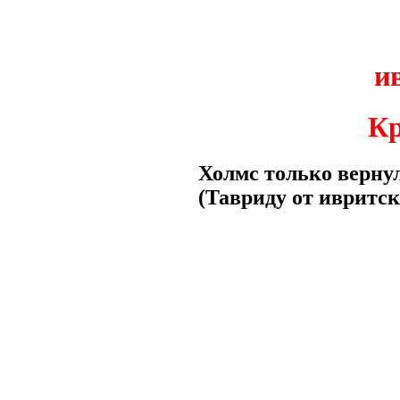
и
Кр
Холмс только верну
(Тавриду от ивритс