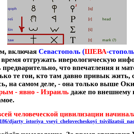
ым, включая
Севастополь (
ШЕВА
-стопол
 время отгружать иверологическую инф
 предварительно, что впечатления и мат
о те гои, кто там давно привык жить, 
ь, на самом деле, - она только выше Ок
рым - явно - Израиль
даже по внешнему 
амое.
сей человеческой цивилизации начинал
2186/djarty_istoriya_vseyi_chelovecheskoyi_tsivilizatsii_