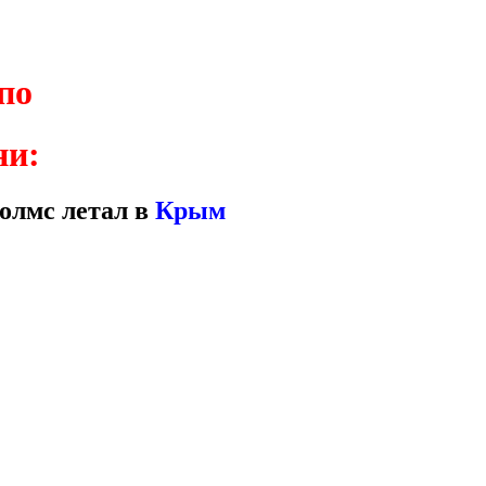
по
ни:
олмс летал в
Крым