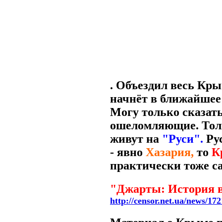
. Объездил весь Кр
начнёт в ближайшее
Могу только сказать
ошеломляющие. Тольк
живут на
"Руси".
Рус
- явно
Хазария,
то
К
практически тоже с
"Джарты: История в
http://censor.net.ua/news/17