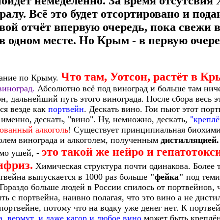
ойдёт немеделенно. За время отсутсвия
ралу. Всё это будет отсортировано и под
вой отчёт впервую очередь, пока свежи 
в одном месте.
Но Крым - в первую очеред
Что там, Уотсон, растёт в Кр
чание по Крыму.
виноград.
Абсолютно всё под виноград и больше там нич
н, дальнейший путь этого винограда. После сбора весь э
ся везде как
портвейн
. Дескать вино. Гои пьют этот порт
именно, дескать, "вино". Ну, немножно, дескать,
"креплё
ованный алкоголь
! Существует принципиальная биохими
олем винограда и алкоголем, полученным
дистилляцией.
это такой же нейро и гепатотокс
имо ушей, -
ифриз.
Химическая структура почти одинакова. Более т
твейна выпускается в 1000 раз больше
"фейка"
под теми
Гораздо больше людей в России спилось от портвейнов, ч
ь с портвейна, наивно полагая, что это вино а не дисти
портвейне, потому что на водку уже денег нет. К портве
а, вермут, и даже кагор и любое вино
может быть креплён