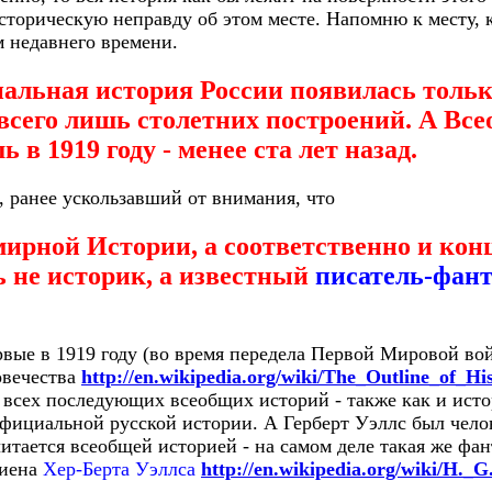
торическую неправду об этом месте. Напомню к месту, к
м недавнего времени.
льная история России появилась только
 всего лишь столетних построений. А Вс
 в 1919 году - менее ста лет назад.
, ранее ускользавший от внимания, что
мирной Истории, а соответственно и ко
ь не историк, а известный
писатель-фант
рвые в 1919 году (во время передела Первой Мировой во
овечества
http://en.wikipedia.org/wiki/The_Outline_of_Hi
 всех последующих всеобщих историй - также как и ист
официальной русской истории. А Герберт Уэллс был чело
читается всеобщей историей - на самом деле такая же фант
лиена
Хер-Берта Уэллса
http://en.wikipedia.org/wiki/H._G