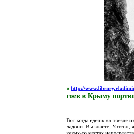
и
http://www.library.vladimi
гоев в Крыму портв
Вот когда едешь на поезде и
ладони. Вы знаете, Уотсон, 
каких-то местах непосредств