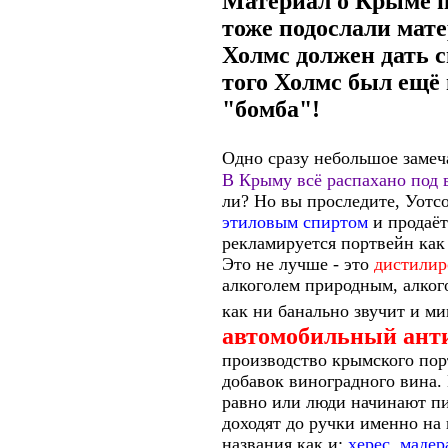
Материал о Крыме п
тоже подослали мате
Холмс должен дать с
того Холмс был ещё 
"бомба"!
О
дно сразу небольшое заме
В Крыму всё распахано под 
ли? Но вы проследите, Уотсо
этиловым спиртом
и продаёт
рекламируется портвейн как 
Это не лучше - это
дистилир
алкоголем природным, алког
как ни банально звучит и м
автомобильный ант
производство крымского пор
добавок виноградного вина.
равно или люди начинают пит
доходят до ручки именно на 
названия как и:
херес, мадер