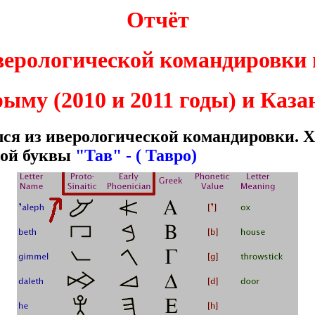
Отчёт
верологической командировки 
ыму (2010 и 2011 годы) и Каза
лся из иверологической командировки
.
Х
кой буквы
"Тав" - ( Тавро)