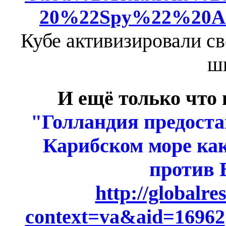
20%22Spy%22%20Ar
Кубе активизировали с
ш
И ещё только что
"Голландия предост
Карибском море ка
против 
http://globalre
context=va&aid=16962