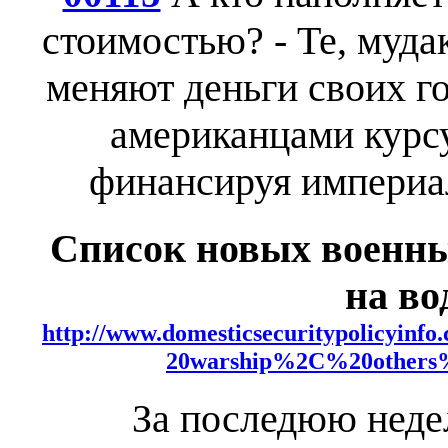
стоимостью? - Те, муд
меняют деньги своих г
американцами курсу
финансируя импери
Список новых военн
на в
http://www.domesticsecuritypolicyin
20warship%2C%20others%
За последюю неде