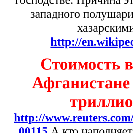
западного полушари
хазарским
http://en.wikipe
Стоимость в
Афганистане 
триллио
http://www.reuters.co
А кто наполняе
00115