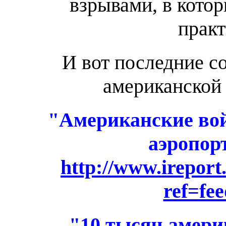
взрывами, в кот
практ
И вот последние с
американской
"Американские вой
аэропор
http://www.irepor
ref=fe
"10 тысяч амери