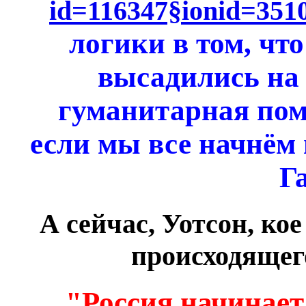
id=116347§ionid=351
логики в том, чт
высадились на 
гуманитарная помо
если мы все начнём 
Г
А сейчас, Уотсон, ко
происходящег
"Россия начинает