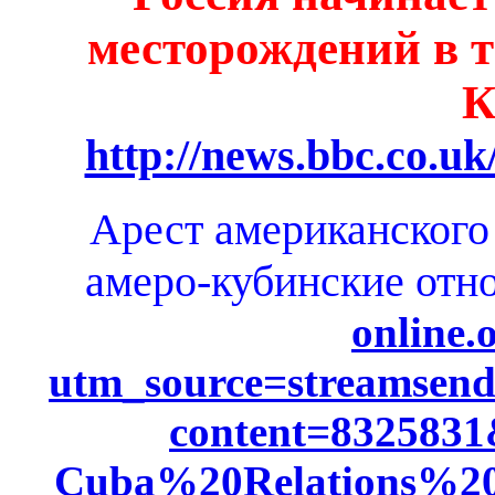
месторождений в 
К
http://news.bbc.co.uk
Арест американского
амеро-кубинские отн
online.
utm_source=streamse
content=832583
Cuba%20Relations%20