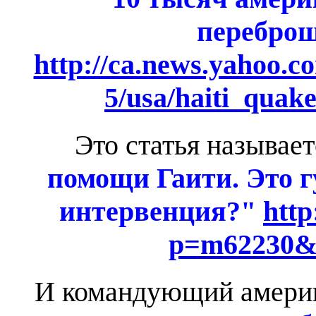
переброш
http://ca.news.yahoo.c
5/usa/haiti_quak
Это статья называет
помощи Гаити. Это 
интервенция?"
http
p=m62230&
И командующий америк