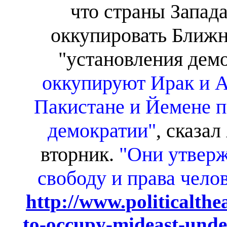
что страны Запад
оккупировать Ближн
"установления демо
оккупируют Ирак и 
Пакистане и Йемене п
демократии"
, сказа
вторник.
"Они утверж
свободу и права чело
http://www.politicalthe
to-occupy-mideast-unde