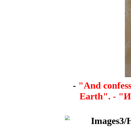
-
"And confess
Earth". - "