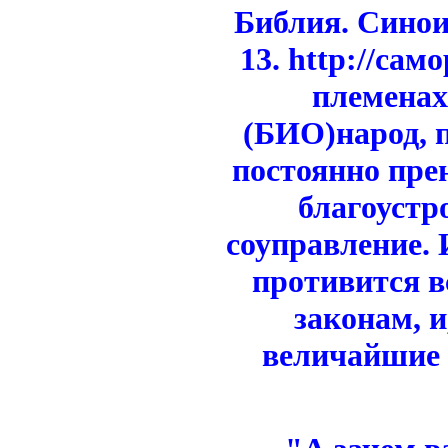
Библия. Синои
13. http://сам
племенах
(БИО)народ, 
постоянно пре
благоустр
соуправление. 
противится в
законам, 
величайшие 