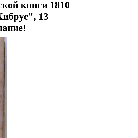
ской книги 1810
Хибрус", 13
нание!