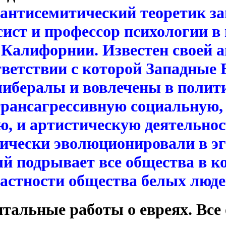
антисемитический теоретик за
сист и профессор психологии в
 Калифорнии. Известен своей 
тветствии с которой Западные 
либералы и вовлечены в полит
трансагрессивную социальную,
, и артистическую деятельнос
гически эволюционировали в э
й подрывает все общества в к
частности общества белых люде
итальные работы о евреях. Все