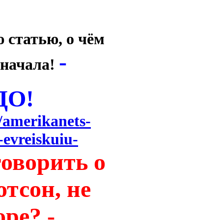
 статью, о чём
-
 начала!
ДО!
/amerikanets-
-evreiskuiu-
говорить о
тсон, не
ре? -