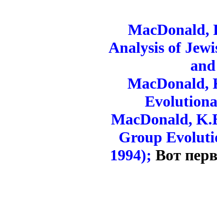
MacDonald, K
Analysis of Jewi
and
MacDonald, K
Evolutiona
MacDonald, K.B.
Group Evolutio
1994);
Вот перв