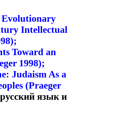
 Evolutionary
ury Intellectual
98);
nts Toward an
eger 1998);
ne: Judaism As a
eoples (Praeger
 русский язык и