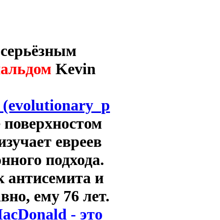
 серьёзным
альдом
Kevin
_(evolutionary_p
е поверхностом
изучает евреев
нного подхода.
к антисемита и
но, ему 76 лет.
acDonald - это