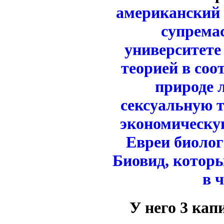
американский 
супрема
университете
теорией в соо
природе 
сексуальную 
экономическую
Евреи биоло
Биовид, которы
в 
У него 3 кап