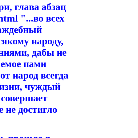
и, глава абзац
tml "...во всех
раждебный
якому народу,
ниями, дабы не
аемое нами
от народ всегда
жизни, чуждый
 совершает
 не достигло