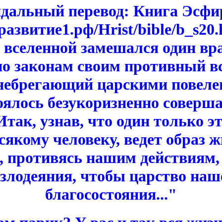
дальный перевод: Книга Эсфир
оразвитие1.рф/Hrist/bible/b_s20.h
 вселенной замешался один в
по законам своим противный вс
небрегающий царскими повеле
оялось безукоризненно соверш
Итак, узнав, что один только эт
сякому человеку, ведет образ 
и, противясь нашим действиям,
злодеяния, чтобы царство наше
благосостояния..."