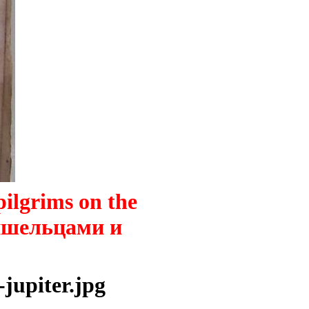
pilgrims on the
ришельцами и