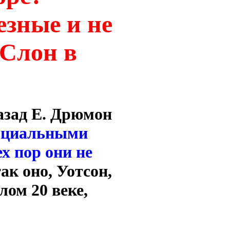
езные и не
"Слон в
назад Е. Дрюмон
оциальными
ех пор они не
 так оно, Уотсон,
лом 20 веке,