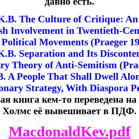
давно есть.
.B. The Culture of Critique: An
sh Involvement in Twentieth-Cent
 Political Movements (Praeger 19
.B. Separation and Its Disconte
ry Theory of Anti-Semitism (Pra
 A People That Shall Dwell Alo
nary Strategy, With Diaspora P
ая книга кем-то переведена на
Холмс её вывешивает в ПДФ.
MacdonaldKev.pdf