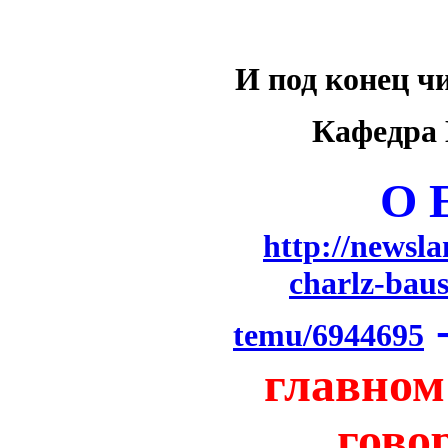
И под конец ч
Кафедра 
О 
http://newsl
charlz-baus
temu/6944695
главном
гово