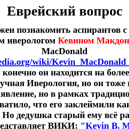
Еврейский вопрос
жен познакомить аспирантов с
м иверологом
Кевином Макдон
MacDonald
pedia.org/wiki/Kevin_MacDonald
конечно он находится на боле
учная Иверология, но он тоже 
 явление, но в рамках традицио
хватило, что его заклеймили ка
. Но дедушка старый ему всё рав
представляет ВИКИ:
"Kevin B. M