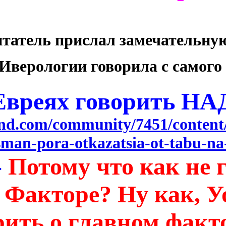
итатель прислал замечательную
Иверологии говорила с самого
Евреях говорить НА
and.com/community/7451/content
man-pora-otkazatsia-ot-tabu-na
-
Потому что как не 
 Факторе? Ну как, Уо
рить о главном факто