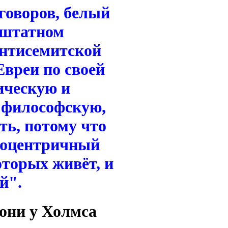
говоров, белый
 штатном
антисемитской
Евреи по своей
ическую и
 философскую,
ть, потому что
гоцентричный
оторых живёт, и
й".
 они у Холмса